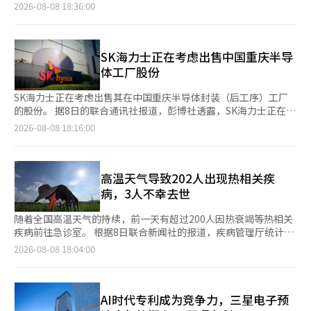
能力。 据8日联合新闻社报道，李刚仁当天在首尔木洞综合运动场
2026-08-08 18:36:00
举行的新闻发布会上与迭戈·西蒙尼教练一同出席，他表示：“我
一直希望赢得胜利，所以选择了这个球队。” 马德里竞技将在9日
于首尔世界杯体育场与英超的曼彻斯特城进行季前友谊赛。这场比
赛将是李刚仁穿上新球衣在韩国球迷面前的首次非正式亮相。 李
SK海力士正在考虑出售中国重庆半导
刚仁表示：“这是我从小就非常关注的俱乐部，我知道它是多么优
体工厂股份
秀的球队。能够来到这样的球队我感到非
SK海力士正在考虑出售其在中国重庆半导体封装（后工序）工厂
的股份。 据8日的联合通讯社报道，彭博社透露，SK海力士正在与
咨询公司讨论有关重庆工厂的多个选项。如果股份出售成功，预计
2026-08-08 18:16:00
其价值将达到约30亿美元（约4万亿韩元）。 潜在的收购候选人包
括中国基金和当地半导体企业，SK海力士也可能保留少数股份。
不过，消息人士指出，讨论仍处于初步阶段，实际交易可能不会达
成。 彭博社还报道称，SK海力士拒绝对此事进行确认。 SK海力士
高温天气导致202人出现热相关疾
重庆工厂于2014年7月开始量产，是负责中国境内NAND闪存封装
病，3人不幸去世
和测试等后工序的关键基地。※ 本报
随着全国高温天气的持续，前一天有超过200人因热衰竭等热相关
疾病前往急诊室。 根据8日联合新闻社的报道，疾病管理厅统计显
示，前一天全国500多家急诊室接诊的热相关疾病患者人数为202
2026-08-08 18:04:00
人，其中3人不幸去世。 自今年5月15日启动的热相关疾病监测系
统显示，累计患者人数已达3089人，累计死亡人数为26人。 截至
上个月中旬，热相关疾病患者每日不足50人，而进入本月以来，每
天的患者人数均超过三位数。8月3日有208人，4日211人，5日
AI时代专利成为竞争力，三星电子预
223人，连续三天患者人数在200人以上，6日稍微减少至194人，