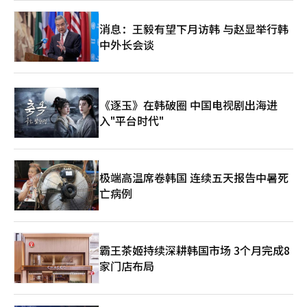
消息：王毅有望下月访韩 与赵显举行韩
中外长会谈
《逐玉》在韩破圈 中国电视剧出海进
入"平台时代"
极端高温席卷韩国 连续五天报告中暑死
亡病例
霸王茶姬持续深耕韩国市场 3个月完成8
家门店布局