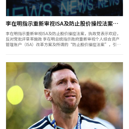
李在明指示重新审视ISA及防止股价操控法案，
执政党表示欢迎，反对党批评草率施政
李在明指示重新审视ISA及防止股价操控法案，执政党表示欢迎，
反对党批评草率施政 李在明总统指示政府重新审视个人综合资产
管理账户（ISA）改革方案及所谓的“防止股价操控法案”，引发
了执政党与反对党的不同反应。执政的共同民主党表示“这是纠正
问题的契机”，而国民力量党则批评称“这是被舆论推动的草率施
政”。 8日，政治圈消息称，李总统于前日指示全面重新审视最近
政府提出的税制改革方案中的“个人综合资产管理账户”（ISA）
改革及“防止股价操控法案”。 由于投资者和年轻人对税制改革
方案的批评声浪高涨，