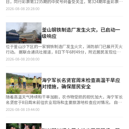
日，同行彩票第1235期的中奖号码备受关注，第324期年金彩票
720+一等奖(1张)、二等奖(4张)中奖者的故事引发热议。 在上个月
2026-08-08 20:28:00
21日，同行彩票的中奖者留言板上，中奖者分享了他的故事：“最
近梦见一个大湖，梦中救助了落水的朋友。以前也有过与水相关的
梦，通常会带来好运，所以这次我感觉会有好事发生。因此，第二
天我立刻购买了彩票和年金彩票。” 他接着回忆道：“几天后晚
釜山钢铁制造厂发生火灾，已启动一
上，我一个人看电视剧，看到有关于彩票的情节，突然想起了我买
级响应
的那张彩票。首先检查了彩票，结果是没
位于釜山沙下区的一家钢铁制造厂发生火灾，消防部门已展开灭火
行动。 据联合通讯社报道，8日下午6时49分，附近居民发现位于
沙下区九平洞的钢铁制造厂起火，并立即拨打119报警。 消防部门
2026-08-08 20:08:00
于下午7时30分启动一级响应，调动88名人员和37台设备进行灭
火。 目前尚未接到人员伤亡的报告。 消防部门表示，火灾起因可
能是从钢铁储存仓库开始，待灭火工作完成后，将对火灾原因进行
调查。※ 本报道经人工智能（AI）系统翻译与编辑。
海宁军长名贤官周末检查高温干旱应
对措施，确保居民安全
随着高温天气持续和干旱加剧，农作物受损的担忧加大，海宁军长
名贤官于8日周末前往农业现场和主要旅游地检查应对情况。 自上
月24日发布高温警报以来，海宁军已启动灾害安全对策本部的紧急
2026-08-08 19:44:00
第一阶段，持续进行部门应急值班和现场检查。 名军长当天访问
了因高温和干旱而面临困难的辣椒种植农户，以及无花果和甘薯等
主要作物的种植现场，查看农作物生长状况和用水供应情况，并与