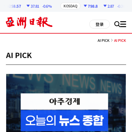
코
인
6258.57
37.81
-0.6%
798.8
2.87
-0.36%
KOSDAQ
정
보
all
登录
搜
men
索
AI PICK
AI PICK
AI PICK