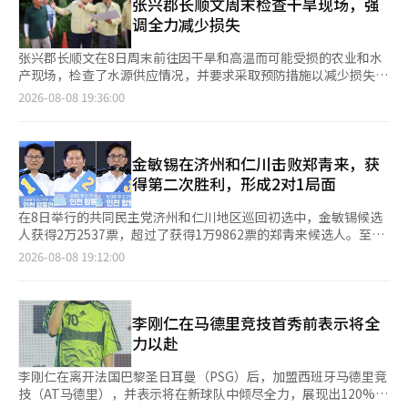
农民讨论灌溉对策等意见。 他还视察了夏季游客集中前往的松湖
张兴郡长顺文周末检查干旱现场，强
海水浴场、黄土国家主题村和天涯海角客船码头。名军长检查了游
调全力减少损失
客安全管理设施和高温应对情况
张兴郡长顺文在8日周末前往因干旱和高温而可能受损的农业和水
产现场，检查了水源供应情况，并要求采取预防措施以减少损失。
长郡长当天依次访问了六个干旱和高温脆弱地区，包括农田、蓄水
2026-08-08 19:36:00
池、抽水站和陆上海水养殖场。现场检查了农业用水的保障情况、
蓄水池水位以及农作物的受损情况，并对养殖场的高温应对体系进
行了检查。张兴地区今年1月至7月的累计降水量为668.2毫米，仅
为平年922.8毫米的约72%。自本月1日起，张兴及全南地区持续
金敏锡在济州和仁川击败郑靑来，获
发布高温警报，农作物和养殖鱼类的受损风险也在加大。张兴郡在
得第二次胜利，形成2对1局面
3日至4日对辖区内农作物进行干旱损失调
在8日举行的共同民主党济州和仁川地区巡回初选中，金敏锡候选
人获得2万2537票，超过了获得1万9862票的郑靑来候选人。至
此，金候选人在除去1日进行的釜山·蔚山·庆南（釜蔚庆）以外
2026-08-08 19:12:00
的所有地区均取得胜利。 金候选人在当天下午于仁川南东体育馆
举行的巡回初选中领先郑候选人，赢得胜利。金候选人在济州和仁
川分别获得8742票和1万3795票，超过了郑候选人在济州获得的
6625票和在仁川获得的1万3237票。宋永吉候选人则在济州获得
李刚仁在马德里竞技首秀前表示将全
1240票，在仁川获得3559票，总计4799票。 在初选结果公布前，
力以赴
党代表候选人们在当天下午于仁川南东体育馆举行
李刚仁在离开法国巴黎圣日耳曼（PSG）后，加盟西班牙马德里竞
技（AT马德里），并表示将在新球队中倾尽全力，展现出120%的