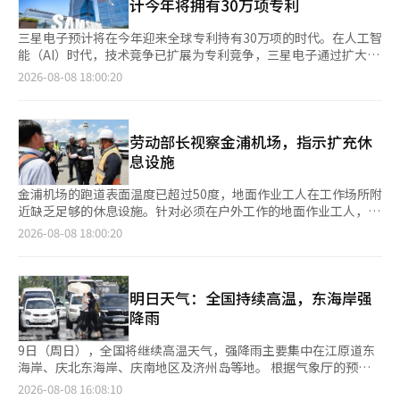
计今年将拥有30万项专利
但一天后又再次上升。 前一天，京畿道的
三星电子预计将在今年迎来全球专利持有30万项的时代。在人工智
能（AI）时代，技术竞争已扩展为专利竞争，三星电子通过扩大研
发（R&D）投资，正在加快构建全球最大规模的专利组合，以增强
2026-08-08 18:00:20
技术主导权。据业内消息，三星电子在第二季度的研发支出达到历
史最高的16万亿韩元，预计将进一步增强其专利持有竞争力。公司
在今年第一季度新增约6900项专利，截至第一季度末累计持有专
利28万8770项。考虑到近年来每年新增1万至2万项专利的情况，
劳动部长视察金浦机场，指示扩充休
预计今年累计专利将突破30万项。按地区划分，美国注册专利最
息设施
多，达到10万7531项，其次是韩国、欧洲和中国
金浦机场的跑道表面温度已超过50度，地面作业工人在工作场所附
近缺乏足够的休息设施。针对必须在户外工作的地面作业工人，改
善其应对高温的条件成为当务之急。 金英勋劳动部部长于8日下午
2026-08-08 18:00:20
无预告访问金浦机场，检查地面作业现场的高温安全管理情况。此
次检查是在高温中央灾难安全对策本部启动二级响应的背景下进行
的，旨在确认夏季假期期间机场旅客增加对地面作业工人安全管理
的影响。 地面作业工人主要在户外进行飞机引导、拖曳以及行李
明日天气：全国持续高温，东海岸强
和货物的上下作业。尤其是机场停机坪几乎没有阴凉，加上飞机与
降雨
地面产生的辐射热，使得工作环境
9日（周日），全国将继续高温天气，强降雨主要集中在江原道东
海岸、庆北东海岸、庆南地区及济州岛等地。 根据气象厅的预
报，9日早晨最低气温为21至26度，白天气温最高可达26至35度。
2026-08-08 16:08:10