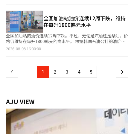
预计未来一段时间，全国大部分地区的气温将高于常年水平，高温
和热夜天气将持续。 下午时段，忠清北道、全罗北道东部、大邱
及庆北南部内陆地区将有阵雨。 在降雨区域，可能会伴随强风和
雷电。特别是在江原道东海岸、山区及庆北北部东海岸、东北山
全国加油站油价连续12周下跌，维持
区，预计将有强降雨，需加强警惕。 预计降水量：江原道东海岸
在每升1800韩元水平
及山区50至100毫米，局部地区超过150毫
全国加油站的油价连续12周下跌。不过，无论是汽油还是柴油，价
格仍维持在每升1800韩元的高水平。 根据韩国石油公社的油价信
息系统“Opinet”的数据，8月第一周（2日至6日）全国加油站汽
页
2026-08-08 16:00:00
油平均销售价格较上周下降2.9韩元，记录为1866.2韩元。 从地区
来看，首尔的油价为1909.1韩元，较上周下降1.0韩元，仍是最贵
一
的城市。大邱的油价则下降3.8韩元，达到1840.6韩元，是全国最
低的。 按品牌来看，GS Caltex加油站的汽油价格为1869.2韩元，
上
1
下
2
3
4
5
最高；而经济型加油站的价格为1858.0韩元，最低。 柴油价格也
有所下降。全国加油站柴油平均销售价
一
页
AJU VIEW