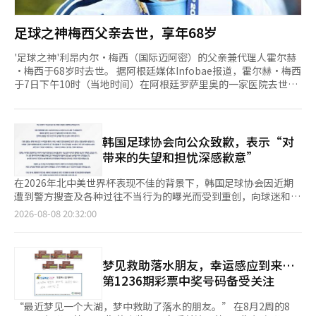
足球之神梅西父亲去世，享年68岁
'足球之神'利昂内尔·梅西（国际迈阿密）的父亲兼代理人霍尔赫
·梅西于68岁时去世。 据阿根廷媒体Infobae报道，霍尔赫·梅西
于7日下午10时（当地时间）在阿根廷罗萨里奥的一家医院去世。
他长期以来一直在与疾病作斗争。 霍尔赫·梅西在梅西成为世界
级足球运动员的过程中发挥了关键作用。当梅西在纽维尔老男孩青
训队时被诊断需要生长激素治疗时，霍尔赫积极寻找治疗方案。在
阿根廷未能找到解决办法后，他带着13岁的梅西前往西班牙。 在
韩国足球协会向公众致歉，表示“对
梅西加入巴萨的过程中，霍尔赫也始终陪伴在侧。尽管家人因无法
带来的失望和担忧深感歉意”
适应欧洲生活而部分返回阿根廷，但梅
在2026年北中美世界杯表现不佳的背景下，韩国足球协会因近期
遭到警方搜查及各种过往不当行为的曝光而受到重创，向球迷和足
球界人士发表了道歉声明。 据8日联合新闻社报道，韩国足球协会
2026-08-08 20:32:00
在致球迷和足球界人士的信中表示：“对于2026年北中美世界杯
后围绕协会的各种杂音给大家带来的失望和担忧，我们深感歉
意。” 协会补充道：“我们本应通过对进球的执着努力和热情，
以及在这一过程中展现的公平竞争精神，给足球迷带来快乐和喜
梦见救助落水朋友，幸运感应到来…
悦，但最近我们失去了本应履行的职能，处于一种令人痛心的境
第1236期彩票中奖号码备受关注
地。” 同时，协会强调：“目前绝不存在任何不当
“最近梦见一个大湖，梦中救助了落水的朋友。” 在8月2周的8