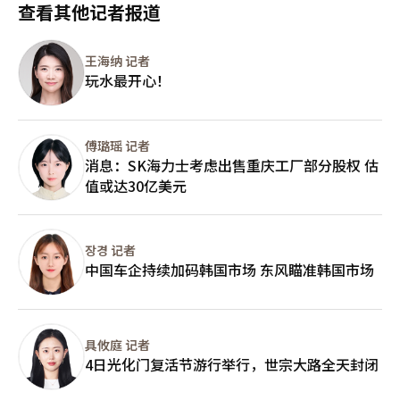
服务，同时兼具国际学生证功能。此外，韩亚银行是韩国唯一一家
查看其他记者报道
12月以来最大涨幅。
业中央会外国人力支援室室长金基勋（音）表示，制造业现场更需
向外籍留学生提供ISIC国际学生证服务的银行，进一步提升了留学
要具备理工科背景、能够理解相关技术的外国人才。除扩大留学生
生在韩办理金融业务的便利性。 为让更多学生享受国际学生证相
规模外，也有必要完善相关制度，允许持职业培训（D-4-6）签
关优惠，韩亚银行将于9月1日起推出ISIC国际学生证认证费补贴活
王海纳 记者
证、已在韩国完成技术培训的外国人转换为非专业就业（E-9）签
动。韩亚银行相关负责人表示，此举体现了银行在提升韩国本国学
玩水最开心！
证，以充实制造业技能人才队伍。
生及外籍留学生金融服务便利性方面取得的成效。未来，韩亚银行
将继续围绕大学生群体的生活需求，扩大差异化金融服务，为学生
在韩国及海外学习、生活提供更加便捷的金融支持。
傅璐瑶 记者
消息：SK海力士考虑出售重庆工厂部分股权 估
值或达30亿美元
장경 记者
中国车企持续加码韩国市场 东风瞄准韩国市场
具攸庭 记者
4日光化门复活节游行举行，世宗大路全天封闭