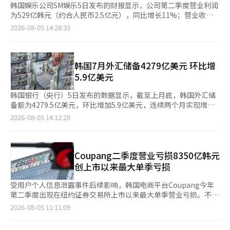
韩国娱乐公司SM娱乐5日发布的财报显示，公司第二季度营业利润
为529亿韩元（约合人民币2.5亿元），同比增长11%；营业收入
为3496亿韩元，同比增长15.4%；净利润为292亿韩元，同比下降
2026-08-05 14:28:35
5.6%。SM娱乐表示，公司第二季度营业利润与金融信息机构联合
Infomax统计的市场预期（529亿韩元）一致。
韩国7月外汇储备4279亿美元 环比增
5.9亿美元
韩国银行（央行）5日发布的数据显示，截至上月底，韩国外汇储
备额为4279.5亿美元，环比增加5.9亿美元，连续两个月实现增
长。 央行表示，尽管与国民年金公团进行了外汇互换，但受新发
2026-08-05 14:12:28
行外汇平准基金债券、外汇资产投资收益增加，以及以其他货币计
价的外汇资产折算成美元后价值上升等因素影响，外汇储备规模小
幅增加。 从资产构成来看，有价证券环比减少33.9亿美元，为
3806.8亿美元；国际货币基金组织（IMF）特别提款权（SDR）减
Coupang二季度营业亏损8350亿韩元
少3000万美元，为157.8亿美元；存款准备金增加25.9亿美元，达
创上市以来最大单季亏损
213.5亿美元；黄金储备维持在47.9亿美元不变。 截至6月底，韩
国外汇储备规模为4274亿美元，位于全球第10位，较5月底上升3
受用户个人信息泄露事件后续影响，韩国电商平台Coupang今年
位。中国大陆以3.4105万亿美元位居全球第一，其后依次为日本
第二季度出现在纽约证券交易所上市以来最大单季营业亏损。不
（1.3830万亿美元）、瑞士（1.0823万亿美元）、俄罗斯（7587
过，公司营收首次突破13万亿韩元（约合人民币615.4亿元），活
2026-08-05 11:11:09
亿美元）、印度（6907亿美元）、中国台湾（6025亿美元）、德
跃用户数量继续增长，业务规模仍持续扩张。 Coupang美国母公
国（5992亿美元）、沙特阿拉伯（4948亿美元）、意大利（4561
司Coupang Inc当地时间4日发布财报显示，今年第二季度实现营