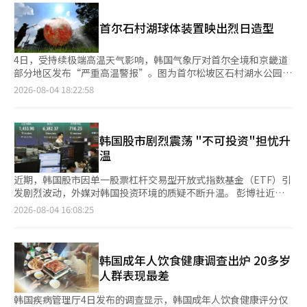
亿美元）、法国（4494亿美元）和中国香港（4421亿美元）。
业收入13.3007万亿韩元，同比增长4%，创历史新高。同期录得
营业亏损8350亿韩元，由去年同期盈利转为本季度亏损，为2021
首尔石村湖球体装置映出烈日造型
年在纽约证券交易所上市以来最大单季营业亏损；净亏损8560亿
韩元，连续两个季度录得净亏损。 去年发生个人信息泄露事件
后，Coupang今年第一季度已由盈转亏，第二季度继续处于亏损
4日，受持续极端高温天气影响，韩国气象厅对首尔全境和京畿道
状态。本季度营业亏损规模超过公司去年全年的营业利润（6790
部分地区发布“严重高温警报”。图为首尔松坡区石村湖水公园
亿韩元），净亏损规模也接近去年全年净利润（3030亿韩元）的
内，多媒体艺术装置“球体”上呈现出太阳造型的光影效果。
2026-08-04 18:22:58
三倍。 分业务来看，包括“火箭配送”在内的核心电商业务实现
营收11.1515万亿韩元，同比增长8%；调整后EBITDA（税息折旧
及摊销前利润）为5737亿韩元，同比下降42%。核心电商业务活
跃用户数达2470万人，同比增长3%。 中国台湾地区业务及外卖业
韩国股市剧烈震荡 "不可投资"担忧升
务等成长业务实现营收2.1492万亿韩元，同比增长20%；调整后
温
EBITDA亏损3289亿韩元，亏损同比收窄7%。 今年上半年，
Coupang Inc累计营业亏损1.1895万亿韩元，累计净亏损1.2457万
近期，韩国股市因单一股票杠杆交易型开放式指数基金（ETF）引
亿韩元，上半年亏损规模已突破1万亿韩元。 Coupang首席财务官
发剧烈波动，外媒对韩国投资环境的质疑不断升温。 彭博社近日
Gaurav Anand在业绩说明会上表示，公司将继续通过提升运营效
发表评论文章，批评韩国政府推出单一股票杠杆ETF后，市场波动
2026-08-04 16:08:25
率、优化供应链、持续投入自动化技术，改善长期盈利能力。同
性显著加剧，韩国股市正面临“不可投资”（Uninvestable）的
时，在老用户回流和新用户增加带动下，公司核心电商业务销售增
评价。 事实上，韩国综合股价指数（KOSPI）6月19日盘中一度升
长已出现回升势头。
至9385.59点，跻身全球第六大股市，但上月累计下跌22%，创全
球金融危机以来最大单月跌幅。 今年以来，KOSPI单日涨跌幅超过
韩国成年人饮食健康调查出炉 20多岁
5%的交易日已达33天，远高于同期日本日经225指数（4天）和香
人群表现最差
港恒生指数（0天）。市场人士认为，过高的波动性已成为海外机
构投资者回避韩国股市的重要原因。 外资流出的规模也印证了这
韩国疾病管理厅4日发布的调查显示，韩国成年人饮食健康评分仅