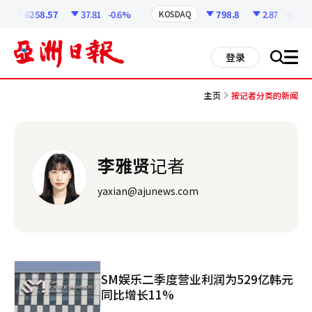
코
인
6258.57
37.81
-0.6%
798.8
2.87
-0.36%
KOSDAQ
정
보
all
登录
搜
men
索
主页
按记者分类的新闻
李雅贤
记者
yaxian@ajunews.com
SM娱乐二季度营业利润为529亿韩元
同比增长11%