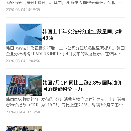
种担忧。韩美经济研究所（KEI）数据显示，今年上半年，外国投
为58.6分（满分100分）。其中，20多岁人群得分最低，杂粮、水
资者累计净卖出韩国股票148.3万亿韩元（约合人民币6997亿
果以及牛奶和乳制品摄入普遍不足。 从各项指标来看，肉类、鱼
2026-08-04 14:15:39
元），创历史新高。与此同时，韩国KOSPI波动率指数已超过2008
类、鸡蛋和豆类摄入情况总体较好，相关评分均超过70分。限制钠
年国际金融危机时期的峰值。 彭博社评论文章指出，不少个人投
摄入项目得分为73.2分，为各项指标中最高，较上一轮调查的70.1
资者因相信韩国总统李在明提出的“消除韩国折价”承诺而积极入
分进一步提升。疾病管理厅认为，这反映出韩国政府持续推进减盐
市，但随着外资持续撤离，最终承受了较大投资损失。 与此同
政策取得一定成效，居民健康饮食意识有所增强。 不过，牛奶和
韩国上半年实施分红企业数量同比增
时，在上月28日至30日KOSPI连续大跌期间，以三星电子和SK海
乳制品、杂粮以及水果摄入得分均不足50分。其中，牛奶和乳制品
48%
力士为标的的杠杆ETF分别暴跌34%和49%；31日市场大幅反弹
摄入得分仅为33.6分，为所有指标中最低，显示相关饮食习惯仍有
时，两只产品又分别上涨37%和43%以上，市场波动进一步放
较大改善空间。 按性别来看，男性饮食健康评分为57.6分，低于女
韩国《商法》修正案实行后，上市公司分红积极性显著提升。韩国
大。 文章还分析称，近年来国际资产管理机构因中国政策不确定
性的59.6分。按年龄来看，20多岁人群得分仅为50.3分，为各年龄
企业分析机构LEADERS INDEX于4日发布的数据显示，在韩国
性及投资者权益保障不足，逐渐将中国市场视为“不可投资”市
段最低；30多岁人群得分52.8分，排名倒数第二。随着年龄增长，
2873家上市公司中，截至本月3日，共有127家公司披露第一季度
2026-08-04 13:04:56
场，如今韩国市场也开始出现类似担忧。 随着围绕单一股票杠杆
饮食健康评分总体呈上升趋势，70岁及以上人群得分达到66.1分，
或上半年分红方案，较去年同期增长47.7%。 上述企业上半年分红
ETF的争议持续发酵，韩国市民团体日前已向警方举报李在明及总
为各年龄段最高。 调查显示，20至30多岁成年人在多数饮食指标
总额由去年同期的11.416万亿韩元（约合人民币541.6亿元）增至
统府政策室长金容范等人，要求追究相关政策导致市场混乱的法律
上的表现均低于其他年龄段，杂粮和水果摄入不足的问题尤为突
13.52万亿韩元，同比增长18.4%；平均股息率为1.8%，较去年同
责任。 市场对政府责任的质疑升温之际，李在明结束为期11天的
出。40至60多岁人群整体评分虽高于20至30多岁人群，但杂粮、
期提高0.5个百分点。127家实施分红的企业中，105家提高分红规
韩国7月CPI同比上涨2.8% 国际油价
美国和南美访问回国后，下午直奔青瓦台主持房地产和股市闭门检
牛奶及乳制品、水果摄入仍显不足。 70岁及以上人群综合评分虽
模，12家减少分红，10家与去年持平。 按企业来看，三星电子分
回落缓解物价压力
查会议。总统府首席发言人姜由桢表示，会议持续约7个小时，李
最高，但牛奶和乳制品摄入以及碳水化合物供能占比仍需改善。疾
红规模居首，公司第一季度和第二季度分别决定派发股息2.4533万
在明听取了房地产税制改革方案以及单一股票杠杆ETF完善措施等
病管理厅建议，该年龄段应减少以谷物为主的单一饮食模式，增加
亿韩元和2.4559万亿韩元，上半年累计分红4.9092万亿韩元。不
韩国国家数据处4日发布的《7月消费者物价动向》显示，上月消费
情况汇报，并要求相关部门进一步研究解决方案，维护市场稳定。
牛奶、乳制品及优质蛋白质食品摄入。 疾病管理厅厅长林承宽表
过，受股价上涨影响，三星电子股息率第一季度和第二季度分别为
者物价指数（CPI）为119.77，同比上涨2.8%，时隔3个月回落至
目前，韩国金融监管部门正研究推出进一步监管措施，包括赋予监
示，韩国成年人在杂粮、水果以及牛奶和乳制品摄入方面的短板依
0.2%和0.1%。 现代汽车以1.3092万亿韩元的上半年分红规模位居
2%区间。 受中东战争推高国际油价影响，今年3月和4月消费者物
2026-08-04 10:12:58
管机构在特殊情况下调整单一股票杠杆ETF杠杆倍数、限制投资等
然存在，20至30多岁年轻人尤其需要养成规律饮食习惯，增加食
第二。韩国四大金融控股公司分红规模也较去年同期明显增加，其
价涨幅分别为2.2%和2.6%，5月和6月进一步升至3.1%和3.2%，
紧急处置权限，以降低市场波动风险。 在韩国股市剧烈震荡背景
物种类，改善膳食结构。
中KB金融控股、新韩金融控股、韩亚金融控股和友利金融控股分
连续两个月保持在3%以上，7月重新回落至2.8%。 国际油价回落
下，个人投资者参与度明显下降。韩国交易所4日发布的数据显
别派发股息8109亿韩元、6963亿韩元、6151亿韩元和3210亿韩
以及韩国政府持续实施石油最高限价制度，是推动物价涨幅收窄的
示，上月KOSPI市场个人投资者成交额占比降至31.23%，较今年1