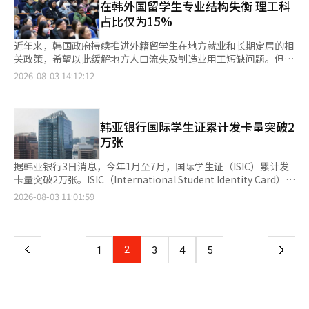
元，同比分别增长21.1%、25.4%、23%和9.1%。 HD现代集团旗
主要原因。数据显示，7月石油类价格同比上涨15.5%，涨幅较6月
在韩外国留学生专业结构失衡 理工科
月的48.19%下降16.96个百分点，创近六个月来新低，显示市场剧
下多家公司分红增长尤为明显。其中，HD现代重工、HD韩国造船
的24.7%明显收窄。其中，柴油和汽油价格涨幅分别由6月的
占比仅为15%
烈波动削弱了个人投资者的交易意愿。 4日，韩国股市结束此前震
海洋、HD现代、HD现代电气和HD现代海洋解决方案分红规模同
33.7%和23.1%降至21.5%和12.6%。 国家数据处经济动向统计审
荡走势，KOSPI指数收于6358.95点，较前一交易日上涨101.5点，
比分别增长331%、103.1%、44.4%、36.8%和28.6%。 个人股
议官李斗元（音）表示，随着国际油价走低、韩元汇率变动，加上
近年来，韩国政府持续推进外籍留学生在地方就业和长期定居的相
涨幅1.62%；创业板指数（KOSDAQ）收于780.72点，上涨43.37
东方面，三星电子会长李在镕以上半年728亿韩元的分红收入位居
政府实施石油最高限价等稳定市场措施，石油类价格涨势明显放
关政策，希望以此缓解地方人口流失及制造业用工短缺问题。但最
点，涨幅5.88%。
第一；现代汽车集团名誉会长郑梦九以671亿韩元排名第二；峨山
缓。韩国财政经济部方面则表示，石油最高限价措施使7月消费者
新统计显示，在韩外籍留学生的专业结构明显偏向人文社科领域，
2026-08-03 14:12:12
财团理事长郑梦准以546亿韩元位列第三。 去年排名第一的三星家
物价涨幅降低0.3个百分点，若无相关措施，当月涨幅将达到
工程类人才占比偏低，难以满足制造业对技术人才的需求。 韩国
族成员、Leeum美术馆名誉馆长洪罗喜因出售部分股票筹措遗产
3.1%。 农林畜水产品价格涨幅放缓，同样是拉低整体物价的重要
国家数据处日前发布的《2025年移民人口居留现状及就业调查结
税资金，今年分红收入降至544亿韩元，排名第四。三星物产社长
因素。7月农林畜水产品价格同比上涨0.9%，较6月的3.2%大幅回
果》显示，在韩外籍留学生中，工程类专业学生仅占15%。相比之
李叙显（341亿韩元）、新罗酒店社长李富真（312亿韩元）、现
落。其中，农产品价格同比下降2.2%，白菜（-18.4%）、西瓜
下，社会科学专业占29.3%，韩国学占17.8%，人文及艺术体育类
韩亚银行国际学生证累计发卡量突破2
代汽车集团会长郑义宣（284亿韩元）、SK集团会长崔泰源（195
（-11.1%）、菠菜（-21.3%）、黄瓜（-13.8%）、西葫芦
专业占14%，三者合计达61.1%，约为工程类专业占比的四倍。
万张
亿韩元）、好丽友集团副会长李和卿（141亿韩元）以及HD现代会
（-15.9%）和萝卜（-10.8%）价格均出现下跌。不过，韩国国产
分析认为，这一专业结构失衡已成为韩国地方制造业招工的制约因
长郑基宣（126亿韩元）也跻身前十。 此外，在127家公布分红方
牛肉（5.7%）、大米（7.9%）、进口牛肉（8.7%）、鸡蛋
素之一。焊接、模具、机械制造等行业普遍需要具备相关专业知识
据韩亚银行3日消息，今年1月至7月，国际学生证（ISIC）累计发
案的企业中，包括友利金融控股、SK Square和斗山山猫在内的22
（7.5%）、鲭鱼（7%）和大葱（18.3%）价格仍在上涨。 与此同
的技术人才，但理工科外籍留学生规模不足，难以形成稳定的人才
卡量突破2万张。ISIC（International Student Identity Card）是
家公司实施了减资分红，占比17.3%。
时，耐用品价格涨幅由6月的3.1%升至7月的3.9%。受半导体价格
储备。 数据显示，韩国制造业技能型岗位缺工问题依然突出。据
国际通用学生身份证明，持卡人可在全球150多个国家和地区、约
页
2026-08-03 11:01:59
上涨及部分新品上市影响，电脑和便携式多媒体设备价格同比分别
韩国产业通商资源部下属国家基础产业振兴中心发布的《2025年
15万家合作机构享受教育培训、旅游、文化设施、交通及住宿等领
上涨25.1%和22.5%，均创历史最大涨幅；受整车售价上调及个别
基础产业调查》，基础产业外籍劳动力缺口达3954人，其中直接
域的优惠。 截至目前，韩亚银行推出了与海外旅行金融服
一
消费税恢复征收影响，电动汽车价格上涨6.2%。 服务价格方面，
从事机械设备制造和操作的技能岗位缺口为3074人，占总缺口约
务“Travel Log”结合的“韩亚Travel Log ISIC国际学生证借记
受暑期旅游需求增加带动，个人服务价格同比上涨3.5%，高于6月
78%。 业内人士认为，韩国劳动力市场结构也是理工科留学生不
卡”，以及面向韩国本国大学生和外籍留学生发行的“Young
上
2
下
1
3
4
5
的3.4%，其中出境跟团游价格上涨20%。国际机票价格同比上涨
足的重要原因。制造业岗位通常需要接受专业培训，工作强度也相
Hana ISIC国际学生证借记卡”，满足不同学生群体的金融需求。
21.7%，连续两个月保持在20%以上，但涨幅较6月的28.2%有所
对较高，因此不少留学生更倾向选择服务业兼职，以支付学费和生
其中，“韩亚Travel Log ISIC国际学生证借记卡”主要面向出国旅
一
收窄。 反映居民体感物价的生活物价指数同比上涨2.5%，反
活费。 专家建议，韩国应从长期着眼扩大理工科外籍留学生招生
行、交换学习、语言培训及留学等海外活动较多的学生，提供58种
映“菜篮子”价格的新鲜食品指数同比下降2.3%。此外，剔除食
规模，同时完善外籍人才居留和就业制度，让在韩接受理工科教育
货币免费兑换、免收境外消费手续费、免收海外ATM取现手续费等
品和能源价格后的核心消费者物价指数同比上涨2.6%，创2023年
页
或职业培训的外国人能够更便利地进入制造业就业。 韩国中小企