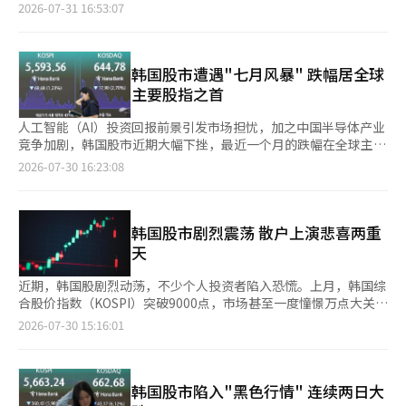
涨幅及最大单日点数涨幅纪录。 据韩国交易所数据，当天KOSPI指
2026-07-31 16:53:07
数较前一交易日上涨1001.89点，收于6595.45点，涨幅达
17.91%，双双刷新历史最高单日涨幅和最大单日点数涨幅纪录。
此前，KOSPI最大单日涨幅纪录为2008年10月30日创下的
11.95%，此次反弹幅度几乎翻倍。 资金流向方面，外资当天净买
韩国股市遭遇"七月风暴" 跌幅居全球
入7.1821万亿韩元（约合人民币338.4亿元），机构投资者净买入
主要股指之首
1.1783万亿韩元，而个人投资者则净卖出8.2543万亿韩元。韩国创
业板
人工智能（AI）投资回报前景引发市场担忧，加之中国半导体产业
竞争加剧，韩国股市近期大幅下挫，最近一个月的跌幅在全球主要
股市中位居首位。 据金融信息平台Investing.com数据，最近一个
2026-07-30 16:23:08
月，韩国综合股价指数（KOSPI）累计下跌约40%，跌幅居全球主
要股市之首；创业板指数（KOSDAQ）跌幅超过30%，位列第二。
相比之下，同期中国深圳成分指数下跌16.99%，日本日经225指
数和台湾加权指数跌幅则分别约为13%和10%。 本周以来，韩国
韩国股市剧烈震荡 散户上演悲喜两重
股市已连续三个交易日下跌。本月28日，KOSPI暴跌10.84%；29
天
日再跌5.98%，收于5662.24点，盘中一度跌破5200
近期，韩国股剧烈动荡，不少个人投资者陷入恐慌。上月，韩国综
合股价指数（KOSPI）突破9000点，市场甚至一度憧憬万点大关。
面对持续升温的行情，“只有我没上车”的FOMO（错失恐惧）情
2026-07-30 15:16:01
绪一度弥漫市场。然而，随着指数此后大幅回落逾三成，投资者心
态也迅速逆转，“幸好没入场”的JOMO（错失喜悦）心理正在散
户群体中迅速蔓延。 韩国交易所数据显示，本月29日，KOSPI较
前一交易日下跌5.98%，收报5663.23点，盘中一度跌至5262.77
韩国股市陷入"黑色行情" 连续两日大
点，连续第二个交易日触发卖出侧熔断机制；KOSDAQ当天下跌