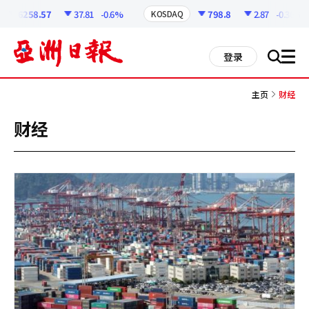
코
인
6258.57
37.81
-0.6%
798.8
2.87
-0.36%
KOSDAQ
정
보
all
登录
搜
men
索
主页
财经
财经