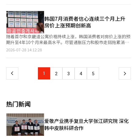
（KOSDAQ）双双暴跌，盘中多次触发熔断。 韩国交易所数据显
示，KOSPI当天以6400.27点开盘，较前一交易日大跌355.48点，
跌幅进一步扩大，盘中最低触及5992.91点，跌幅达11.29%，首次
跌破6000点关口。指数尾盘略有收窄，最终收于6023.66点，较前
韩国7月消费者信心连续三个月上升
一交易日下跌10.84%。KOSDAQ同步大幅下挫，收于705.85点，
房价上涨预期创新高
较前一交易日下跌7.72%。 受市场急跌影响，韩
随着首尔和京畿道公寓价格持续上涨，韩国消费者对房价上涨的预
期升至4年10个月来最高水平。尽管通胀压力和股市走弱拖累消费
意愿，但受半导体出口向好及工资上涨预期提振，韩国消费者信心
页
2026-07-28 14:12:28
已连续三个月改善。 韩国银行（央行）28日发布的《消费者动向
调查》显示，7月消费者信心指数（CCSI）为106.8，环比上升0.2
一
点。自今年5月以来，该指数已连续三个月上升，并持续保持在
100点以上。指数高于100的读数表明乐观消费者多于悲观消费
上
1
下
2
3
4
5
者，低于100则相反。 受高物价持续及股市下跌影响，构成CCSI的
六个分项指标中，当前生活状况指数降至93，
一
页
热门新闻
爱敬产业携手复旦大学张江研究院 深化
韩中皮肤科研合作