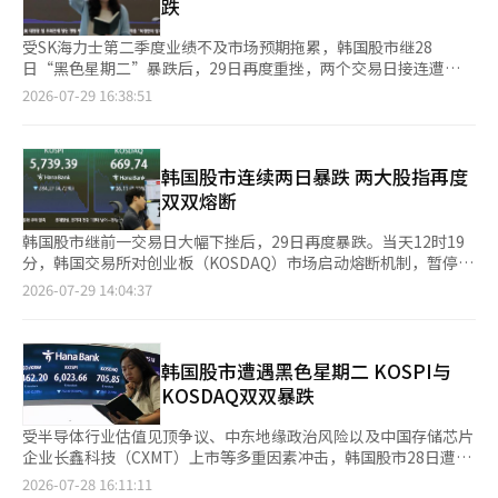
跌
6.12%，收报662.68点，同样触
受SK海力士第二季度业绩不及市场预期拖累，韩国股市继28
日“黑色星期二”暴跌后，29日再度重挫，两个交易日接连遭
遇“黑色行情”。 据韩国交易所数据，当天KOSPI收于5663.24
2026-07-29 16:38:51
点，较前一交易日下跌5.98%；创业板指数（KOSDAQ）收于
662.68点，下跌6.12%。KOSPI盘中一度冲高至6228.52点，随后
急转直下，跌至5262.77点，两度失守6000点关口。 从投资者类型
来看，机构投资者净买入3.6092万亿韩元（约合人民币168.7亿
韩国股市连续两日暴跌 两大股指再度
元），个人投资者和外国投资者则分别净卖出2.9320万亿韩元和
双双熔断
7644亿韩元。 当天，韩国交易所对KOSP
韩国股市继前一交易日大幅下挫后，29日再度暴跌。当天12时19
分，韩国交易所对创业板（KOSDAQ）市场启动熔断机制，暂停程
序化卖出交易；约13分钟后，交易所对韩国综合股价指数
2026-07-29 14:04:37
（KOSPI）市场也启动熔断机制。 熔断触发时，KOSDAQ报649
点，较前一交易日下跌56.85点，跌幅8.05%；KOSPI报5532.33
点，下跌491.33点，跌幅8.15%。这是KOSPI市场历史上第15次、
今年以来第9次启动熔断机制；KOSDAQ市场则为历史上第14次、
韩国股市遭遇黑色星期二 KOSPI与
今年以来第4次启动熔断机制。 前一交易日，KOSPI和KOSDAQ盘
KOSDAQ双双暴跌
中分别一度暴跌逾11%和8%，两大市场也相继触发熔断机制。这
是韩
受半导体行业估值见顶争议、中东地缘政治风险以及中国存储芯片
企业长鑫科技（CXMT）上市等多重因素冲击，韩国股市28日遭
遇“黑色星期二”，综合股价指数（KOSPI）和创业板指数
2026-07-28 16:11:11