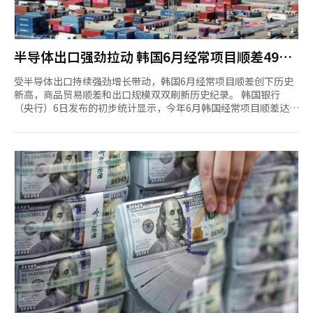
半导体出口强劲拉动 韩国6月经常项目顺差497.3
亿美元
受半导体出口持续强劲增长带动，韩国6月经常项目顺差创下历史
新高，商品贸易顺差和出口规模双双刷新历史纪录。 韩国银行
（央行）6日发布的初步统计显示，今年6月韩国经常项目顺差达
497.3亿美元，再次刷新单月最高纪录。继5月创下386.1亿美元的
历史新高后，经常项目顺差已连续两个月刷新历史纪录。 今年1至
6月，韩国累计实现经常项目顺差1910.1亿美元，为去年同期
（478.7亿美元）的四倍，已完成央行此前预测全年顺差目标
（2500亿美元）的四分之三以上。 分项目来看，6月商品项目顺差
为478.9亿美元，创历史新高。其中，出口额达112