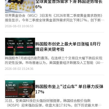
卡”，以及面向韩国本国大学生和外籍留学生发行的“Young
全球黄金首饰需求下滑 韩国逆势增长
Hana ISIC国际学生证借记卡”，满足不同学生群体的金融需求。
6%
其中，&ldquo
世界黄金协会（WGC）3日发布《2026年第二季度黄金需求趋势》
报告显示，今年二季度全球黄金首饰需求同比下降17%，创下新冠
疫情暴发以来同期最低纪录；韩国则逆势增长6%，成为全球市场
2026-08-03 10:06:53
中的“明显例外”。 报告显示，第二季度全球黄金首饰需求为
278.2吨，同比减少17%，为疫情以来同期次低水平。相比之下，
韩国黄金首饰需求由去年同期的2.6吨增至2.8吨，增幅达6%。世
界黄金协会分析称，随着国际金价从年内高位回落，消费者购金意
韩国股市创史上最大单日涨幅 8月行
愿有所恢复，婚庆相关需求呈回升态势。 数据显示，国际金价虽
情迎来关键考验
仍明显高于去年同期，但较年初创下
韩国股市7月底经历剧烈震荡，在连续三个交易日大幅下跌后实现
历史性反弹。市场普遍认为，美国重要经济数据及人工智能（AI）
相关企业财报将成为影响8月市场走势的关键因素。 韩国综合股价
2026-08-02 15:24:36
指数（KOSPI）7月28日至30日连续三个交易日大幅下跌，盘中一
度跌破5600点；创业板指数（KOSDAQ）也连续失守700点关口。
期间，两市连续两个交易日触发一级熔断机制，为韩国股市历史上
首次连续两天同时启动熔断。 7月31日，韩国股市大幅反弹。
韩国股市坐上"过山车" 单日暴力反弹
KOSPI上涨1001.89点，涨幅17.91%，收于6595.45点，创下韩国
17%
股市单日点位涨幅和涨幅纪录；KOSDAQ上涨11.63
31日，受美国科技巨头强劲财报提振，韩国综合股价指数
（KOSPI）迎来强劲反弹，收盘大涨17.91%，创下历史最大单日