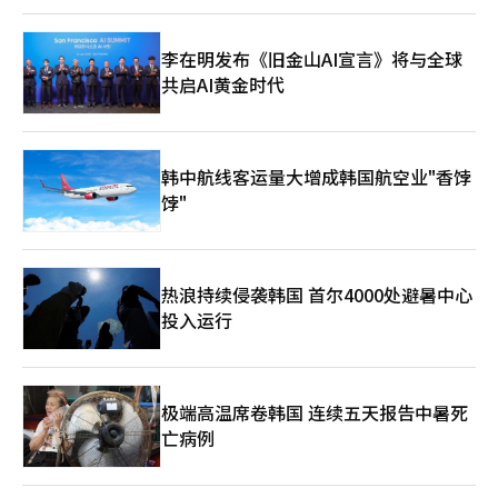
李在明发布《旧金山AI宣言》将与全球
共启AI黄金时代
韩中航线客运量大增成韩国航空业"香饽
饽"
热浪持续侵袭韩国 首尔4000处避暑中心
投入运行
极端高温席卷韩国 连续五天报告中暑死
亡病例