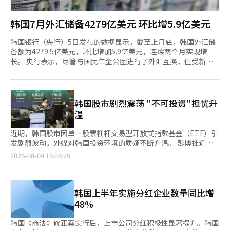
韩国7月外汇储备4279亿美元 环比增5.9亿美元
韩国银行（央行）5日发布的数据显示，截至上月底，韩国外汇储
备额为4279.5亿美元，环比增加5.9亿美元，连续两个月实现增
长。 央行表示，尽管与国民年金公团进行了外汇互换，但受新发
行外汇平准基金债券、外汇资产投资收益增加，以及以其他货币计
价的外汇资产折算成美元后价值上升等因素影响，外汇储备规模小
幅增加。 从资产构成来看，有价证券环比减少33.9亿美元，为
3806.8亿美元；国际货币基金组织（IMF）特别提款权（SDR）减
韩国股市剧烈震荡 "不可投资"担忧升
少3000万美元，为157.8亿美元；存款准备金增加25.9亿美元，达
温
213.5亿美元；黄金储备维持在47.9亿美元不变
近期，韩国股市因单一股票杠杆交易型开放式指数基金（ETF）引
发剧烈波动，外媒对韩国投资环境的质疑不断升温。 彭博社近日
发表评论文章，批评韩国政府推出单一股票杠杆ETF后，市场波动
2026-08-04 16:08:25
性显著加剧，韩国股市正面临“不可投资”（Uninvestable）的
评价。 事实上，韩国综合股价指数（KOSPI）6月19日盘中一度升
至9385.59点，跻身全球第六大股市，但上月累计下跌22%，创全
球金融危机以来最大单月跌幅。 今年以来，KOSPI单日涨跌幅超过
韩国上半年实施分红企业数量同比增
5%的交易日已达33天，远高于同期日本日经225指数（4天）和香
48%
港恒生指数（0天）。市场人士
韩国《商法》修正案实行后，上市公司分红积极性显著提升。韩国