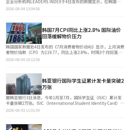
企业分析机构LEADERS INDEX于4日发布的数据显示，在韩国
2873家上市公司中，截至本月3日，共有127家公司披露第一季度
2026-08-04 13:04:56
或上半年分红方案，较去年同期增长47.7%。 上述企业上半年分红
总额由去年同期的11.416万亿韩元（约合人民币541.6亿元）增至
13.52万亿韩元，同比增长18.4%；平均股息率为1.8%，较去年同
期提高0.5个百分点。127家实施分红的企业中，105家提高分红规
韩国7月CPI同比上涨2.8% 国际油价
模，12家减少分红，10家与去年持平。 按企业来看，三星电子分
回落缓解物价压力
红规模居首，公司第一季度和第二季度分别决定
韩国国家数据处4日发布的《7月消费者物价动向》显示，上月消费
者物价指数（CPI）为119.77，同比上涨2.8%，时隔3个月回落至
2%区间。 受中东战争推高国际油价影响，今年3月和4月消费者物
2026-08-04 10:12:58
价涨幅分别为2.2%和2.6%，5月和6月进一步升至3.1%和3.2%，
连续两个月保持在3%以上，7月重新回落至2.8%。 国际油价回落
以及韩国政府持续实施石油最高限价制度，是推动物价涨幅收窄的
主要原因。数据显示，7月石油类价格同比上涨15.5%，涨幅较6月
韩亚银行国际学生证累计发卡量突破2
的24.7%明显收窄。其中，柴油和汽油价格涨幅分别由6月的
万张
33.7%和23.1%降至21.5%和12.6%。 国家数据处经
据韩亚银行3日消息，今年1月至7月，国际学生证（ISIC）累计发
卡量突破2万张。ISIC（International Student Identity Card）是
国际通用学生身份证明，持卡人可在全球150多个国家和地区、约
2026-08-03 11:01:59
15万家合作机构享受教育培训、旅游、文化设施、交通及住宿等领
域的优惠。 截至目前，韩亚银行推出了与海外旅行金融服
务“Travel Log”结合的“韩亚Travel Log ISIC国际学生证借记