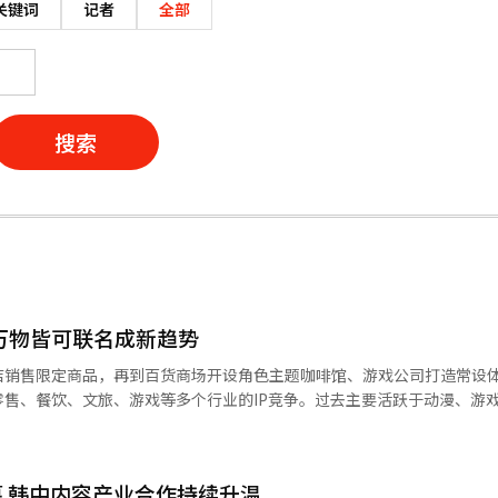
关键词
记者
全部
搜索
 万物皆可联名成新趋势
店销售限定商品，再到百货商场开设角色主题咖啡馆、游戏公司打造常设
售、餐饮、文旅、游戏等多个行业的IP竞争。过去主要活跃于动漫、游
费者、提升品牌价值的重要资源。业内认为，随着消费者越来越重视情感
越来越多韩国企业将IP合作从短期营销升级为长期
成熟IP合作能够更快获得市场关注，并借助庞大的粉丝群体和社交媒体
 韩中内容产业合作持续升温
到零售企业，再到餐饮、美妆等消费品牌，都在积极布局IP资源，通过