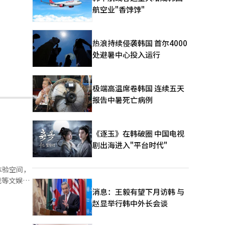
航空业"香饽饽"
热浪持续侵袭韩国 首尔4000
处避暑中心投入运行
极端高温席卷韩国 连续五天
报告中暑死亡病例
《逐玉》在韩破圈 中国电视
剧出海进入"平台时代"
体验空间，
戏等文娱产
体验和文化
消息：王毅有望下月访韩 与
赵显举行韩中外长会谈
传播效应迅
联名商品、