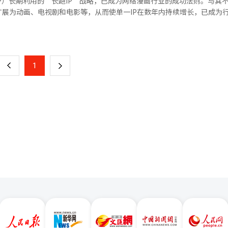
P）长期利用的“长跑IP”战略，已成为网络漫画行业的成功法则。与其
介绍了将于本月29日更新的第四季“破碎的光与爪”的主要内容，提升了
从营销工具演变为连接品牌与消费者的重要纽带，也将成为企业构建品牌
与中国游戏巨头腾讯合作，以腾讯新作《王者荣耀：世界》为主题打造展
展为动画、电视剧和电影等，从而使单一IP在数年内持续增长，已成为
我独自升级：业力”的新宣传视频（PV）和关键艺术图。这款正在开发的
重要资产。
ED显示技术在色彩表现、对比度和游戏体验方面的优势，吸引现场玩家体验。
平台的热门作品构成也反映了这一趋势。在NAVER漫画的国内热门排名
页
名度，向北美粉丝展示了新的内容。 在国内，次文化活动也在快速增长。国
游戏笔记本市场的OLED品牌“OBLYX”，进一步拓展全球游戏笔记本
教育》（2020年连载）等几年前开始连载的作品仍然保持在前列。最近改
518名观众，创下历史最高纪录。参展企业达到71家，展位数量为1075
契机，加强与全球PC品牌及游戏产业伙伴的合作，加快开拓中国游戏显示
典型案例。 在Kakao娱乐平台上也出现了类似的趋势。《我
一
活动现场，目的不再仅限于游戏试玩，而是购买周边商品、参与角色扮演
大的游戏市场。随着移动游戏
》（2020年）、《盗墓王》（2016年）等作品，都是连载多年后仍然作
消费方式正在向游戏外扩展。 业界人士表示：“次文化游戏的特点是对角
普及，高性能游戏设备需求持续增长。市场研究机构Omdia数据显示，20
上
1
下
费也会持续。创造与动画、周边商品、线下活动相连接的良性循环结构，
均复合增长率高达1449%，远高于全球平均405%；同期，中国市场占
读者视角》已被改编为电影。Kakao娱乐的《我独自升级》在动画之后
人工智能（AI）系统翻译与编辑。
成为全球增长最快的核心市场之一。 业内认为，在中国游戏产业和电竞
一
全球IP扩展的代表案例。 特别是《我独自升级》，经过网络小说和网
ED游戏显示产品需求仍有望保持快速增长，显示面板厂商围绕游戏市场
和音乐剧等多个领域，累计观看量达到143亿次，成为全球热门IP。它
页
种格式再生产，长期消费。业内人士认为，自2016年连载以来，该作品以
，持
强基于市场验证的IP，以降低风险并稳定收益结构。 在全球活动中也能感受
国洛杉矶举行的《动漫博览会》上没有单独展位，而是专注于参与《Elexi
全球粉丝见面。 NAVER漫画在2023年与麦当劳合作布置了展
强当地营销，但今年则改变了策略，选择参与活动。NAVER漫画表示，
 业内人士认为，这一变化不仅仅是简单的营销策略，而
，网络漫画的连载结束几乎意味着IP的终结，但现在通过影视化、游戏、
，也有观点指出，这种IP扩展并不总是直接与平台的
化之后，原作网络漫画平台的再流入效果有限。例如，尽管《尤米的细胞
达到预期。 李在敏，首尔网络漫画洞察编辑部主任，在韩国