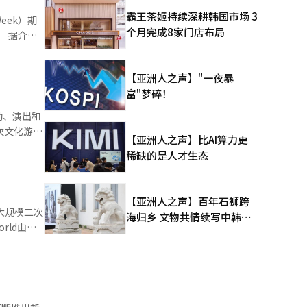
霸王茶姬持续深耕韩国市场 3
eek）期
员活动等吸
个月完成8家门店布局
介
有助于提升
业参展，围
售30周年
【亚洲人之声】"一夜暴
法律咨询等
线下消费场
富"梦碎！
动、演出和
气角色展开合
展的内容产
次文化游戏
凭借覆盖
【亚洲人之声】比AI算力更
边商品、参
联名商品上
稀缺的是人才生态
等方式扩
会议中心举
媒体等内
活动、周边
arket
【亚洲人之声】百年石狮跨
全球粉丝获
业纷纷布局
最大规模二次
海归乡 文物共情续写中韩人
上，现实
周期，推动
文新篇
的DJ演出
自20多个
的25种商
消费者仍愿
星
情感价值形
D（量子点
大厅中举行
众现场体验
的新季节信
间、文化体
认知度。