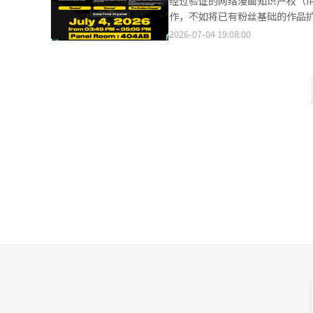
经过验证的网络漫画知识产权（I
息，扩大了与北美用户的接触。
验和数字内容等消费场景，IP正
值得关注的是，三星显示器此次
作，不如将已有粉丝基础的作品扩
期待感。 网石首次公开了新作“
用户黏性和创造持续商业价值的
戏场景，并通过现场试玩展示OL
根据行业消息，国内主要网络漫画
2026-07-04 19:08:00
作RPG作品，基于原作IP的知
期间，三星显示器还首次发布面向
长》（2021年连载）、《惩罚
与游戏活动AGF去年吸引了10万
显示器表示，希望以此次参展为
的《金部长》，是原作网络漫画IP通过影视化再次扩展的
最大规模。越来越多的用户前来
步扩大OLED产品在游戏显示领域的应用。 目前，中国拥有约6.8亿游戏用户，是全球最
独自升级》（2016年）、《天赋
和IP体验，显示出次文化内容的
持续发展和3A（AAA）游戏不断
IP发挥作用的作品。 影视化战略也正在重新聚焦于经过验证的长期IP，而非新IP。NAVER漫画的《Elexid》（2018
有强烈的依恋，因此在游戏外的消
年，中国游戏OLED笔记本市场年
年）正在进行动画制作，而《全知
业务的核心战略。”※ 本报道经
OLED笔记本市场的比重由4%升至38%，已
以演员边宇石为主角的Netflix真人化项目，成为
生态持续发展的带动下，高端OL
络漫画的传播，扩展到动画、游戏
进一步加剧。
的“长跑IP”模型，因为它以多
展，持续保持着稳定的粉丝基础。 这种趋势正在超越个别平台，扩展到整个行业。随着网络漫画行业进入成熟期
续挖掘新兴热门作品的趋势减弱，转而加
到相同的趋势。NAVER漫画在美
板活动。该面板将由原作者孙济浩和Zena作家出席，与
位，去年首次设立了单独展位以加
中在即将于10月在美国纽约举行的纽约动漫展（NYCC）上。
是IP商业结构本身的转变。过去
海外发行等方式扩展，使得单一IP拥有了更长的生命周期。 然而
业绩挂钩。因为在电视剧和影视
制作到第三季，但其在原作网络漫画平台的流量增长并未