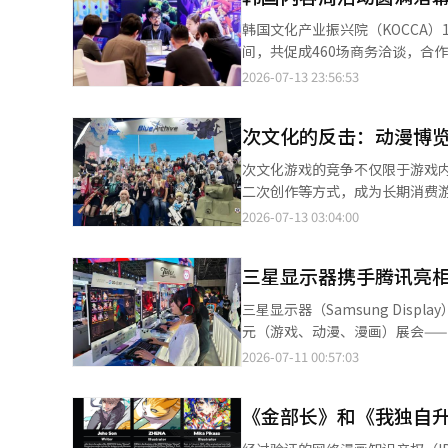
限定活动、主题空间等方式增强品牌竞争力。 金融行业正成为韩国IP经济的新增长
韩国文化产业振兴院（KOCCA）13
角色、动漫、游戏IP合作，推出
间，共促成460场商务洽谈，合作金
引年轻消费者。业内认为，这不
绍，“2026韩国内容周”分别于
2026-07-13 23:56:53
年轻用户的活跃度和品牌黏性。 在线下消费领域，IP正逐渐从商品延伸至消费体验。新世界百货近日在首尔江南店甜
绕影视、动漫、游戏等领域开展商务对接。 活动期间，共有114家有意与韩国企业开
品专区开设韩国首家“布丁狗（Po
（IP）授权合作的中国内容企业
纪念商品、日本进口商品及韩国限
次文化的反击：动漫博览
服务。 韩国文化产业振兴院表示，活动结束后还将通过线上商务洽谈、知识产权法律咨询等方式持续提供后续支持，
景，IP已不仅是商品设计元素，更成为
推动此次商务洽谈成果尽快转化为正式合同和联合项目。 韩国文
次文化游戏的竞争不仅限于游戏
化最活跃的渠道之一。CU、GS25
示，未来将继续支持韩中两国企
二次创作等方式，成为长期消费游
作，推出食品、饮料、文具、玩
业合作生态。
的用户忠诚度高于一般游戏，内
2026-07-13 03:04:00
广、上新快、消费频次高等优势，
与角色扮演和粉丝艺术创作、参加
市后迅速售罄。 与此同时，韩国游戏产业也正在从“游戏消费”向“IP消费”转型。韩国文化产业振兴院发布的
展，创造了除游戏销售外的多种收
《2025游戏用户调查》显示，
三星显示器携手腾讯亮相Bil
行的“动漫博览会2026”。作
容。不过，与游戏时间减少形成对比
商品销售和角色扮演等，是全球
Insights预计，未来十年全
三星显示器（Samsung Dis
取的舞台。 奈克森连续三年参加
主题咖啡馆、文化空间、主题PC
元（游戏、动漫、漫画）展会——Bilibili 
空间中再现了游戏中的城市“基
商业模式由依赖游戏运营逐步向“内容+IP+消费体验”转变。
国内容平台哔哩哔哩（Bilibi
2026-07-11 00:57:03
吸引了大量观众，甚至在活动入
产品本身，更是为了表达兴趣爱
国家和地区的40多万名观众，今年
品中有12种提前售罄，证明了当地粉丝的高度关注。 新作“项目RX”
意通过购买周边商品、参与主题活
显示器首次亮相该展会。公司搭建约
体验空间和角色扮演吸引了观众的
《金部长》和《我独自升
成的消费模式，正成为韩国IP经济持续发展的重要动力。 业内普遍
有机发光二极管）面板的智能手
了单独的专题讨论会，介绍了游
渐迈向长期品牌经营。随着IP不
OLED在高画质、高刷新率及快