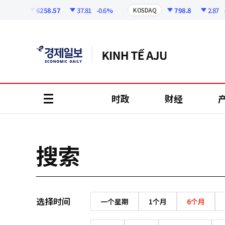
코
인
6258.57
37.81
-0.6%
798.8
2.87
-0
OSPI
KOSDAQ
정
보
时政
财经
all
menu
搜索
选择时间
一个星期
1个月
6个月