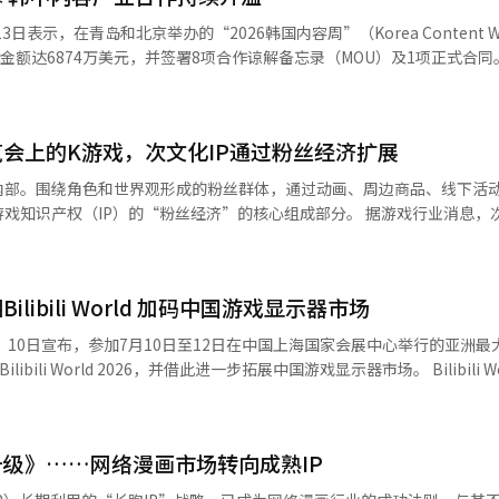
点。近年来，多家银行陆续与热门
日表示，在青岛和北京举办的“2026韩国内容周”（Korea Content W
联名银行卡、信用卡、存折以及手机银行主题页面，并结合限量周边、会
额达6874万美元，并签署8项合作谅解备忘录（MOU）及1项正式合同。 据
仅打破了传统金融机构相对严肃的品牌形象，也让金融服务更加生活化，
5月27日至29日在青岛、7月1日至3日在北京举行，共有30家韩国内容企
展联合制作、投资及知识产权
mpompurin）烘焙咖啡馆”，不仅推出角色主题面包、甜点，还同步销
参与洽谈。韩国文化产业振兴院为参展企业提供一对一商务对接、合同及
定商品等100余种周边产品。业内认为，随着全球热门IP不断进入韩国
会上的K游戏，次文化IP通过粉丝经济扩展
吸引消费者到店、延长停留时间、带动消费的重要内容。 便利店则成为IP商业
化产业振兴院北京商务中心负责人金基宪（音）表
内部。围绕角色和世界观形成的粉丝群体，通过动画、周边商品、线下活
、7-Eleven、Emart24等品牌持续与热门动漫、游戏、影视作品及人
业在联合制作、知识产权开发、投资等领域深化合作，共同构建可持续发
戏知识产权（IP）的“粉丝经济”的核心组成部分。 据游戏行业消息，
具等限定商品，并结合快闪店、集章活动、会员优惠等形式吸引消费者。
容消费方式也更加多样化。用户不仅仅停留在玩游戏，还通过购买角色周
便利店已成为众多IP测试市场反应、扩大影响力的重要平台，不少热门
线下活动等方式持续消费IP。一款游戏通过动画、演出、手办、快闪店
益结构。 这种粉丝经济的最佳展示舞台是于7月2日至5日在美国洛杉矶
全国游戏使用率已降至50.2%，越来越多年轻人将娱乐时间转向短视频、流
ibili World 加码中国游戏显示器市场
为北美规模最大的动画与次文化活动，动漫博览会汇聚了游戏、动画、声优
的是，游戏IP相关商品和线下体验消费持续增长。市场研究机构Global M
粉丝活动的代表性盛会。 国内游戏公司也积极利用今年的动漫博览会作为
球游戏衍生商品市场仍将保持约20%的年均增长。在这一趋势下，韩国游戏企
play）10日宣布，参加7月10日至12日在中国上海国家会展中心举行的亚洲
该活动，展示了“蓝档案”和正在开发的新作“项目RX”。在蓝档案展位
房等线下IP场景，通过周边商品、沉浸式体验和主题活动不断延伸IP生命
World 2026，并借此进一步拓展中国游戏显示器市场。 Bilibili World由中
博托斯”，并设置了受欢迎角色的大型雕塑和拍照区。活动期间，每天进行
 业内人士指出，如今消费者购买IP商品，已不仅是为了
li）自2017年起举办，是中国规模最大的泛二次元展会之一。去年展会吸引来
口处也能听到观众的欢呼声。周边商品的销售也非常火爆，活动第二天准备
好、生活方式和身份认同。即使减少了游戏或相关产品的使用时间，不少
共有约700家企业参展，规模创历史新高，预计观展人数将进一步增加。 这是三
虽然首次公开，但以西方风格的豪宅为主题的
动、打卡快闪店等方式保持与喜爱IP之间的联系。围绕角色、世界观和
300平方米展台，集中展示搭载OLED（有机发光二极管）和QD-OLE
目光。现场排起了等待入场的长队，奈克森在一个可容纳超过1000人的
级》……网络漫画市场转向成熟IP
认为，韩国企业对IP的运用已从一次性联名营销逐
机、笔记本电脑、显示器等50余款产品，并设置沉浸式游戏体验区，让观
戏的世界观和开发方向。 斯迈尔游戏首次公开了其服务的“混沌零梦魇”
断向金融、零售、餐饮、美妆、游戏等领域渗透，并进一步拓展至主题空
速响应等方面的显示优势，进一步提升OLED品牌在中国年轻消费群体中的