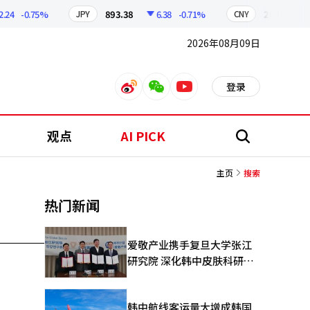
24
-0.75%
893.38
6.38
-0.71%
209.17
JPY
CNY
2026年08月09日
登录
weibo
weixin
youtube
观点
AI PICK
搜
索
主页
搜索
热门新闻
爱敬产业携手复旦大学张江
研究院 深化韩中皮肤科研合
作
韩中航线客运量大增成韩国