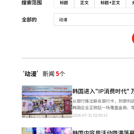
搜索范围
标题
正文
标题+正文
全部的
‘动漫’
新闻
5
个
韩国进入"IP消费时代"
从银行推出联名银行卡，到便利
韩国企业正掀起一场覆盖金融、零
业的IP，如今正成为企业吸引消
2026-07-31 02:50:13
认同，韩国消费市场正进入“万物皆可联名”的IP时代。 近年来，
品牌战略。相比自主培育品牌，与
韩国内容周活动圆满落幕
速扩大影响力。因此，从金融机构