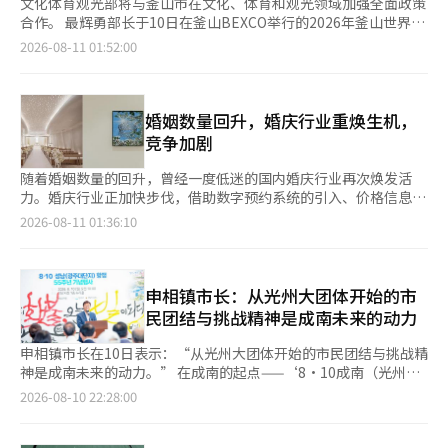
文化体育观光部将与釜山市在文化、体育和观光领域加强全面政策
合作。 最辉勇部长于10日在釜山BEXCO举行的2026年釜山世界图
书馆信息大会（WLIC）开幕式上，与釜山市市长全在洙会面，讨
2026-08-11 01:52:00
论了主要关注事项。 最部长与全市长共同庆祝开幕，并参观了展
馆，检查大会的运营情况和参展国家的展览。本次大会由国际图书
馆协会联合会（IFLA）主办，主题为“引领变革的图书馆”，将持
续至13日，吸引了来自120多个国家的3000余名代表前来釜山。
婚姻数量回升，婚庆行业重焕生机，
在随后的午餐会上，全市长介绍了釜山市正在重点推进的综合穹顶
竞争加剧
体育场建设等文化、体育和观光领域的主要事项，并请求中央政府
的合作。 对此，最部长介绍了可在地方实际应用的文化政策，如
随着婚姻数量的回升，曾经一度低迷的国内婚庆行业再次焕发活
扩大儿童和青少年的文化艺术教育机会的“梦想艺术团”，以及将
力。婚庆行业正加快步伐，借助数字预约系统的引入、价格信息的
文化享受机会增加到每周一次的“文化日”，并呼吁釜山市积极参
公开以及差异化服务来吸引准新人。 根据国家数据处的数据显
2026-08-11 01:36:10
与。 文化部与釜山市决定在各个领域保持常态化沟通的合作关
示，去年国内婚姻登记数量为24万300件，比前一年增加了1万
系，超越单个项目的协商。当天讨论的事项将具体化为实务层面的
7900件（8.1%），创下2018年以来的最高纪录。今年1至5月的累
计划。 最部长表示：“釜山拥有从海洋、港口到电影、视频等其
计登记数量也达到了10万3299件，比去年同期增长了3.9%。 随着
他城市难以具备的资产，将全力支持其作为南部文化中心的角
婚姻市场的复苏，婚庆行业的竞争方式也在发生变化。运营着婚礼
申相镇市长：从光州大团体开始的市
色。”他还提到：“此次大会的召开表明，当中央政府与地方政府
场地阿佩尔伽莫、教堂和鲁贝尔的优美时刻，推出了智能预约系
民团结与挑战精神是成南未来的动力
共同努力时，成果会更大，文化部将成为釜山市构想政策的坚实伙
统，积极吸引准新人。该系统允许用户在线实时查看各婚礼场地的
伴。” 随着釜山文化和观光中心的跃升，外国游客的增长趋势也
可预约日期和价格，并可一站式完成咨询预约、婚礼合同和付款。
申相镇市长在10日表示：“从光州大团体开始的市民团结与挑战精
显著。根据釜山市30日的数据显示，今年1至6月，访问釜山的外
约有一半的优美时刻客户选择在线签约，显示出准新人对这一服务
神是成南未来的动力。” 在成南的起点——‘8·10成南（光州大
国游客达242万629人，同比（168万2415人）增长43.9%。特别
的高度认可。自2023年8月推出以来，截至2025年，该服务的累计
团体）抗争’55周年之际，重温市民的生存权斗争和团结精神，并
2026-08-10 22:28:00
是6月的访客人数为48万4057人，创下今年的月度最高纪录。按国
注册用户已达10万人。 服务的高端化和用户体验的提升也在不断
将其作为成南未来发展的动力。 当天上午，申市长在市政府大厅
籍统计，台湾（47万7606人）、中国（46万8876人）、日本（29
进行中。运营着大山丘会议中心和博特加马基奥的双维杰诺切安
举行了‘8·10成南（光州大团体）抗争’55周年纪念仪式，表达
万1141人）、美国（21万9147人）位居前列。 游客的增加也促进
可，配置了专门的经理级人员，细致管理从仪式到宴会的每一个环