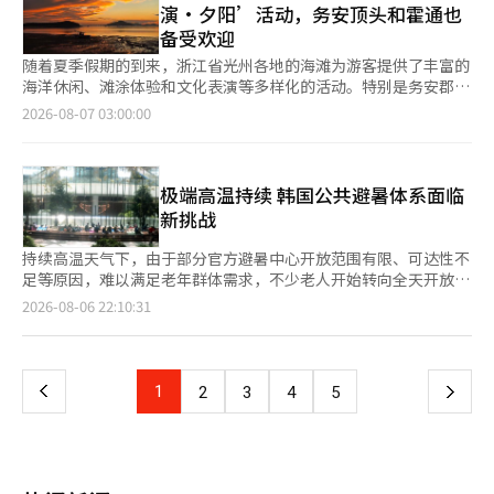
归”的空间概念。 地上两层作为休息空间和策划展览室使用。开
演·夕阳’活动，务安顶头和霍通也
美食和饮品，活动将持续到9月。 以韩国文化为主题的节庆也将举
书室沟通，非法干预官邸迁移审计。 特别是，刘委员在2023年2月
馆纪念展《金昌烈，水滴的痕迹》将持续至23日。地下两层是画家
备受欢迎
行。从14日至16日，尔湾将举办“炸鸡啤酒节”，届时将展示多
至3月期间，向审计实务人员下达了以下指示：禁止通过公文向总
的工作室，保留了生前使用的画具和草图，几乎保持原貌。由于不
种韩国美食以及K-美容和生活方式品牌。晚上，DJ Soda等艺术家
统秘书室要求资料，禁止对总统秘书室相关人员进行问答调查，禁
随着夏季假期的到来，浙江省光州各地的海滩为游客提供了丰富的
提供停车服务，建议使用公共交通。钟路区居民和穿着韩服的游客
的表演将为节庆增添气氛。 15日，圣地亚哥附近的丘拉维斯塔将
止对相关企业人员进行面对面调查。 特检组认为，这些指示不仅
海洋休闲、滩涂体验和文化表演等多样化的活动。特别是务安郡，
可享受50%的入场费优惠。 位于钟路区三清洞的美术馆汉美是
举办庆祝当地柠檬产业历史的“柠檬节”。活动将包括以柠檬为主
违反相关规定，也与刘委员平时强调的审计方式相悖。特检组判
因其美丽的西海夕阳和被联合国教科文组织列为世界自然遗产的务
2026-08-07 03:00:00
2003年开馆的韩美摄影美术馆于2022年扩展迁址后重新开放的空
题的美食和饮品、现场表演、烹饪比赛和服装比赛等多种节目。
断，这妨碍了审计官独立行使审计权，并使其进行不必要的工作。
安滩涂而备受关注。 浙江省光州表示，12个市县的50个海滩正在
间。该馆作为一个涵盖从模拟摄影到新媒体艺术的展览平台运营。
如果想在夏季结束前提前感受万圣节的氛围，安纳海姆的迪士尼乐
在尹锡悦政府期间，审计院正在调查总统办公室和官邸迁移过程中
开展多样的夏季项目。海滩自7月10日起陆续开放，大部分将运营
由建筑师闵贤植设计的本馆围绕着类似中庭的“水之花园”展开，
园度假区也是一个不错的选择。从21日起，主题公园将装饰万圣节
出现的承包商选择和费用支出等疑点。这是由于2022年10月参与
至8月17日。目浦外岛、丽水万成里、翁川、保城率浦松林海滩将
三栋建筑相连，通过穹顶式屋顶克服了高度限制，确保了开阔的层
装饰，并开始限时演出和活动。针对家庭游客的项目和需要单独购
连带等组织向公众申请审计所引发的。 在审计过程中，与金建希
延长至8月23日。 在丽水翁川海滩，游客可以体验风筝冲浪、皮划
极端高温持续 韩国公共避暑体系面临
高。 本馆正在进行聚焦四位韩国现代摄影师的展览《所有瞬间都
票的夜间万圣节派对也将陆续推出。 从22日至30日，将举行庆祝
夫人有亲密关系的金泰英代表经营的21克（21gram）公司的参与
艇、独木舟和浮潜等多种海洋休闲活动，而高兴南热海滩将于8月
新挑战
是花蕾》，展览将持续至9日。2019年11月率先开馆的分馆将于9
美国国家公园管理局成立110周年和美国建国250周年的“国家公
过程成为焦点。21克曾赞助金夫人主办的展览，并负责办公室的设
29日至30日举办全国冲浪大赛，并将持续到10月提供冲浪板体
月30日举行《金浦杰瑞·尤尔斯曼纪念馆预展》，展出杰瑞·尤尔
园周”。在优胜美地、红杉国家公园、国王峡谷和约书亚树等加州
计和施工。 因此，审计院实务人员认为有必要直接调查21克等相
验。 在咸平石头海滩，开放期间将举行徒手捕鱼活动，并在10月
持续高温天气下，由于部分官方避暑中心开放范围有限、可达性不
斯曼的代表作，展现超现实的风景。钟路区居民和上班族可享受
著名国家公园，将开展多种纪念活动，最后一天还将为儿童举
关公司的人员，并要求其出席。然而，特检组调查发现，在刘委员
前提供滩涂体验项目。长兴水门海滩为家庭游客准备了儿童水上安
足等原因，难以满足老年群体需求，不少老人开始转向全天开放、
50%的入场费优惠，每月最后一个周三免费开放。※ 本报道经人
办“少年护林员日”活动。 加州的晚夏是体验海岸城市、国家公
的指示下，审计院突然撤回了出席要求，转为书面调查。 特检组
全课堂、海滩音乐会、读书会和滩涂体验课堂。 在完岛新知名四
免费且配套设施完善的公共空间避暑。 数据显示，截至本月4日，
工智能（AI）系统翻译与编辑。
页
2026-08-06 22:10:31
园、主题公园和地方节庆的最佳时机。根据旅行时间选择当地活
解释称，当时审计实务人员已意识到官邸迁移过程中提出的许多疑
十里海滩，游客可以享受皮划艇、立式划水板、飞行板表演、沙雕
首尔市共设有4026处高温避暑中心，其中约71.3%为会员制设
动，将能享受更加多样化的加州之旅。 ※ 本报道经人工智能
点。实务人员在获取客观资料并审查法律的同时，认为有必要进行
展览与体验以及街头表演，附近的完岛海洋疗愈中心也提供利用海
施，大多属于敬老堂，真正明确向所有市民开放的仅202处，其余
一
（AI）系统翻译与编辑。
面对面调查，因此进行了出席要求。然而，确认是由于刘委员的指
洋资源的疗愈项目。 保城率浦松林海滩提供水上滑雪、香蕉船、
设施大多仅限会员使用或开放情况不明确。此外，在已公布开放时
示而撤回。 审计院在进行了约两年的审计后，于2024年9月发布了
街头表演和滩涂自主体验，而英光伽马米海滩将在8月举办海滩歌
间的避暑中心中，超过半数在周末及节假日不开放。受开放条件、
上
1
下
2
3
4
5
《总统办公室和官邸迁移及费用使用等非法疑点相关审计报告》。
唱比赛和泡泡秀等活动，打造“伽马米夏季节”。 海南松湖海滩
地理位置及固定使用群体等因素影响，不少老人更倾向于选择开放
随后，因承包商选择过程等未得到充分查明，出现了“审计不
是无障碍海滩，配备了水上和淋浴用轮椅及盲文指示牌，并将展示
程度更高、出入更便利的博物馆、机场等公共设施避暑。 与官方
一
实”的争议。 特检组怀疑，审计院在掌握到21克未持有综合建筑
街头表演和沙雕展览。 务安郡自上月17日起至17日开放顶头海
避暑中心相比，博物馆、机场等公共设施开放时间更长，交通便
业许可证的情况下，仍未在审计过程中对此进行适当查明。审计院
滩、霍通海滩和章鱼公园海滩，迎接夏季游客。务安的海滩以宽广
利，并配有空调、饮水和休息区域，因此成为不少老年人的新选
审计委员会在2024年5月认为审计团的第一次审计报告调查不够，
页
的白沙滩和缓和的水深，以及独特的西海美丽日落景观而闻名。
择。为节省空调电费，一些低收入老人白天前往韩国历史博物馆、