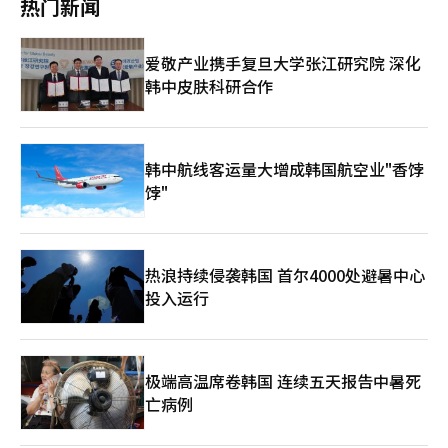
热门新闻
要求补充调查，导致对21克相关人员的面对面调查迟迟进行。 刘
特别是最近被联合国教科文组织列为世界自然遗产的务安滩涂，是
国立古宫博物馆等场所，在参观展览的同时纳凉休息。还有老人乘
委员于上月20日被拘留。随后，他于本月4日申请了拘留适法审
国内著名的清洁生态环境滩涂，提供了与海水浴场相结合的滩涂生
坐免费地铁前往仁川国际机场，在候机区聊天、午睡或观看飞机起
查，但法院驳回了该申请。在特检调查过程中，刘委员始终否认相
机的独特体验。红色的西海夕阳与滩涂的自然气息交融，游客可以
降，有人甚至带着凉席、枕头和午餐，在机场度过一天。 随着高
爱敬产业携手复旦大学张江研究院 深化
关指控。 特检组在将刘委员移送审判后，仍计划继续调查围绕总
尽情享受务安的夏日氛围。 浙江省光州还在各海滩部署了安全管
温和热带夜持续，仁川国际机场夜间还聚集了部分无家可归者及无
统官邸迁移的疑点。特检组相关人士表示：“在剩余的调查期间，
韩中皮肤科研合作
理人员和救援设备，并与消防、海警和警方等相关机构保持协作。
力承担空调费用的弱势群体。由于机场24小时开放，并配备完善的
我们将尽最大努力查明与总统官邸相关的公众疑点的全貌。” 刘
关闭后还将运营两周的综合情况室，继续进行安全管理。 此外，
空调和休息设施，已成为部分人夜间避暑甚至过夜的场所。与此同
委员被拘留起诉后，审计院也通过声明表示：“对审计院的职务独
光州还将公开水质、沙滩土壤和放射性检测结果，并提供便利设施
时，持续增加的避暑人群也给机场运营带来一定压力，部分休息区
立性以及审计的公正性、客观性和中立性给公众带来的担忧，深感
使用费用的相关信息，同时将重点管理乱收费和长期无序占用设施
域长期被占用，对旅客正常使用造成影响。机场方面表示，在保障
歉意，并感到沉重的责任。”并表示：“将以严肃和谦卑的态度关
等影响游客体验的行为。 朴泰建 浙江省光州海洋政策科科长表
旅客正常出行的前提下，将进一步加强现场秩序管理。 业内人士
韩中航线客运量大增成韩国航空业"香饽
注接下来的审判过程。”※ 本报道经人工智能（AI）系统翻译与编
示：“浙江省光州的海滩不仅可以游泳，还有海洋休闲、滩涂体验
指出，极端高温正对韩国公共服务体系提出新的考验。随着高温天
饽"
辑。
和文化表演等各具特色的内容。如果您还没有去夏季假期，希望能
气逐渐常态化，仅依靠传统避暑中心已难以满足部分群体的实际需
在南方清澈的海洋、美丽的夕阳和丰富的体验中创造特别的回
求。未来，如何进一步提高公共设施的开放性和便利性，完善公共
忆。”※ 本报道经人工智能（AI）系统翻译与编辑。
避暑服务体系，为老年人等弱势群体提供兼具避暑、休憩和社交功
能的公共空间，将成为韩国城市公共服务面临的重要课题。
热浪持续侵袭韩国 首尔4000处避暑中心
投入运行
极端高温席卷韩国 连续五天报告中暑死
亡病例