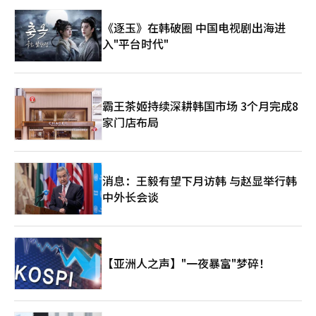
《逐玉》在韩破圈 中国电视剧出海进
入"平台时代"
霸王茶姬持续深耕韩国市场 3个月完成8
家门店布局
消息：王毅有望下月访韩 与赵显举行韩
中外长会谈
【亚洲人之声】"一夜暴富"梦碎！