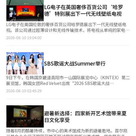
了这一立场。 此次纪念仪式旨在回顾1971年8月10日发生的抗争
了地方经济的活跃。根据韩国旅游公社的信用卡大数据分析，今年
节，以提高客户满意度。 更教堂的第三个婚礼场地更教堂在国内
的历史意义，并重温成南的身份。 活动包括成南市立国乐团、市
LG电子在英国奢侈百货公司‘哈罗
上半年釜山的外国游客消费额达到5914亿韩元，同比（3621亿韩
首次推出艺术策展项目，定期更换展品，将婚礼场地打造成一个展
立合唱团和舞者艺术团的纪念演出，以及朗诵和书法演示等。 此
德’特别展出下一代无线壁纸电视
元）增长63%，这一增幅高于全国平均水平（55%）。※ 本报道
览空间，受到评价为让准新人和宾客在仪式期间体验文化艺术的时
外，还放映了记录当时抗争的影像和照片展览，让市民回顾55年前
经人工智能（AI）系统翻译与编辑。
光。 随着越来越多的准新人重视差异化体验，自5月起婚礼服务价
的成南。 照片展将在纪念仪式后移至成南文化院，持续到14日。
LG电子在英国伦敦的奢侈百货公司哈罗德展出下一代无线壁纸电
格标示的强制化实施等制度性变化也在增强消费者的选择权，预计
8·10成南（光州大团体）抗争是1971年因首尔无证住房拆迁政
视。该公司通过超薄设计和无线传输技术，将电视从单纯的家电转
婚庆行业的变化将进一步加快。 业内人士表示：“随着婚姻率的
策，强制迁移了约5万名居民至现今成南市修正区和中原区，居民
变为高端室内装饰产品。 LG电子于8月7日至26日在哈罗德百货公
2026-08-10 19:04:00
回升，国内婚庆市场也迎来了新的转折点。”并指出：“以往以设
们要求改善恶劣的生活环境和提供基本生计手段，进行的生存权斗
司一层布隆顿路的橱窗中进行‘LG Signature OLED W’的特别展
施和价格为中心的婚庆公司竞争，将转向透明的信息提供、数字化
争。 当时居民的集体要求和抵抗成为1973年7月1日成南市升格的
出。 展览地点位于伦敦的高端购物区，平均每月约有110万人光
便利性、差异化的客户体验和运营经验。”
重要转折点。 被评为解放后首次城市贫民斗争之一的8·10抗争，
顾。访客在进入百货公司之前，可以在橱窗中接触到产品，然后在
现已成为展示成南城市身份和历史根基的事件。 在55周年之际，
内部的LG电子专卖店中实际查看产品。 此次展览的主题与哈罗德
SBS歌谣大战Summer举行
地区社会也在持续将8·10抗争视为不应停留在过去的事件，而是
的夏季主题‘黄金时刻’相呼应。展览空间使用了琥珀色的灯光，
市民团结与挑战的历史，塑造了今天的成南。 特别是对于那些亲
将超薄电视紧贴墙面摆放，强调产品与空间的和谐。 LG
身经历或通过父母和邻居分享抗争记忆的市民来说，此次纪念仪式
Signature OLED W的特点是将面板、功率板和扬声器等主要部件
9日下午，在韩国京畿道高阳市一山国际展览中心（KINTEX）第二
再次确认了成南不仅是一个计划性建设的城市，更是市民在艰难环
超薄化，厚度仅为0.9厘米。结合紧贴墙面的设计和无线连接技
展览馆，韩国女团Red Velvet出席“2026 SBS歌谣大战
境中开创生活的城市。 地区内也在扩散着一个共识，即抗争的历
术，最大限度地减少了周边设备和电缆的暴露。 W6于2026年1月
Summer”蓝毯活动。
2026-08-10 02:45:29
史意义不应局限于特定世代，而应与未来世代分享。 成南从市民
在CES展上首次亮相，随后在美国推出77英寸和83英寸版本，其中
的生存权要求出发，发展成为拥有包括板桥科技谷在内的高科技产
77英寸的售价为5499.99美元，成为LG电子的高端OLED产品系
业基础的创新城市，意味着当时市民所展现的团结与挑战精神应延
列。 无线传输性能也得到了增强。该产品获得了德国认证机构
续至今天的成南城市竞争力和未来发展。 成南市在2024年12月16
TÜV莱茵的‘真正无线低延迟视觉’认证，能够无线传输最高4K
避暑新选择：四家新开艺术馆带来夏
日通过修订条例，将原“光州大团体事件”更名为“8·10成南
分辨率和165Hz的音视频。 连接周边设备的‘零连接盒’的体积
日文化享受
（光州大团体）抗争”，以更明确历史意义。 申相镇市长表
比现有无线电视减少了35%。这降低了安装空间的限制，重点实现
示：“成南市基于光州大团体开始的市民团结与挑战精神，已成长
了以屏幕为中心的室内设计。 在画质方面，采用了第三代Alpha
随着8月的酷暑持续，市中心的美术馆成为新的避暑胜地。首尔观
为高科技和创新的中心城市。” 他还强调：“未来将在这一历史
11 4K AI处理器。公司表示，该处理器的NPU性能比前一代提高了