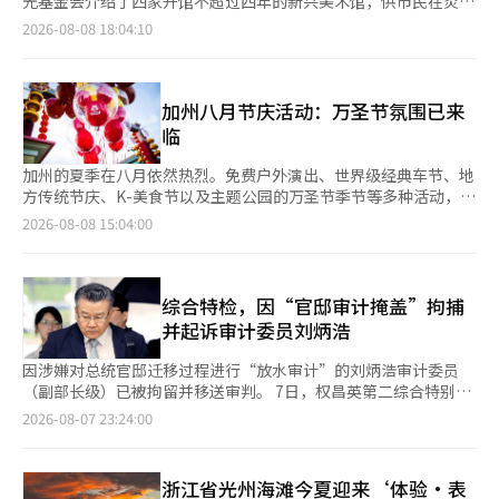
光基金会介绍了四家开馆不超过四年的新兴美术馆，供市民在炎热
基础上，跃升为韩国的标杆城市，开创成南的未来。” 此外，申
5.6倍，图形处理性能也提升了70%。 考虑到明亮的橱窗环境，LG
中享受文化生活。这四家美术馆分别是首尔市立摄影美术馆、首尔
2026-08-08 18:04:10
市长计划继续挖掘与8·10抗争相关的记录和证言，扩大历史文化
电子还应用了低反射技术。通过获得Intertek的‘反射自由优
市立西首尔美术馆、钟路区立金昌烈画家的家和美术馆汉美三清，
内容，与市民分享成南的历史身份，将过去的市民精神与未来城市
质’认证，该显示技术将光反射降低到原来的50%。※ 本报道经
它们各具特色，吸引了疲惫的市民前来参观。 位于道峰区昌洞的
发展连接起来。
人工智能（AI）系统翻译与编辑。
首尔市立摄影美术馆是韩国首个国公立摄影专门展馆。该馆于去年
5月开馆，结合了展览、教育和档案功能，成为专门的摄影空间。
加州八月节庆活动：万圣节氛围已来
建筑外观设计灵感来源于相机光圈，呈现出扭曲的立方体形状。外
临
墙随着时间变化呈现黑色和灰色，象征着摄影捕捉光线的方式。
目前，来自英国的世界著名摄影师马丁·帕的大规模回顾展《马丁
加州的夏季在八月依然热烈。免费户外演出、世界级经典车节、地
·帕：我们是马丁·帕》将持续至10月18日。在三楼的《摄影书
方传统节庆、K-美食节以及主题公园的万圣节季节等多种活动，吸
90选》区域，观众可以直接查阅自1982年至今制作的马丁·帕摄
引着来自各地的游客。旧金山、蒙特雷、尔湾、安纳海姆和圣地亚
2026-08-08 15:04:00
影书。四楼的摄影图书馆提供摄影历史和国内外学术数据库，开放
哥等主要城市将举办一系列庆祝活动，让这个晚夏更加特别。 加
时间为周二至周日的上午10时至下午6时，周一和节假日休馆。 西
州旅游局介绍，八月期间全州将举行多种文化、艺术和美食活动。
首尔美术馆于今年3月在金川区独山洞的金那来中央公园内开馆，
从沿海城市的户外演出到经典车节、地方传统活动以及主题公园的
是首尔市立美术馆的第八个分馆，专注于新媒体艺术。美术馆与公
季节性活动，游客可以根据自己的行程选择丰富的活动。 南部的
综合特检，因“官邸审计掩盖”拘捕
园之间没有围墙，提升了可达性。外墙采用锤纹不锈钢材料，反射
拉古纳海滩将举办夏季代表艺术节“拉古纳艺术节”，活动将持续
并起诉审计委员刘炳浩
周围景观，形成与自然融合的视觉效果。 地下1层的第一展厅拥有
到本月底。游客可以欣赏到绘画、摄影、雕塑和木工等多种艺术作
开阔的层高，能够实现开放式布置和光线阻隔的白盒子布置，成为
品，还可以参加与艺术家的见面会、体验项目和现场表演。持有当
因涉嫌对总统官邸迁移过程进行“放水审计”的刘炳浩审计委员
可变空间。1层的媒体实验室作为数字艺术创作空间使用。目前因
天“大师的盛宴”演出门票的游客可免费进入活动现场。 汽车爱
（副部长级）已被拘留并移送审判。 7日，权昌英第二综合特别检
展览准备而闭馆，媒体艺术家金希天的个人展《鼹鼠们》将于20日
好者不容错过的是从7日至16日举行的“蒙特雷汽车周”。活动包
察组（综合特检）通过媒体公告表示，已以滥用职权和妨碍权利行
2026-08-07 23:24:00
至11月8日举行。 位于钟路区平昌洞的钟路区立金昌烈画家的家是
括历史赛车游行、品牌展览和拍卖，以及各种汽车竞赛，最后将以
使的罪名对刘委员进行拘捕起诉。 特检组认为，刘委员在尹锡悦
已故“水滴画家”金昌烈自1988年起居住和创作的地方。该馆于
全球知名的经典车活动“佩布尔海滩优雅车展”作为高潮。部分展
政府期间担任审计院秘书长时，接受了总统秘书室的请求，滥用指
今年5月重新装修并开放，成为公共文化空间。根据1988年建筑师
览可免费参观。 在旧金山渔人码头，8日和22日将举行免费户外音
挥和监督权，掩盖了对官邸的审计。 特检组指出，刘委员在担任
浙江省光州海滩今夏迎来‘体验·表
吴圭承的设计，经过洪在胜和崔秀妍建筑师的改造，增添了“回
乐会“码头派对”。游客可以在欣赏当地音乐家的表演的同时享用
秘书长后，利用人事权和监察权等手段控制了审计院，并与总统秘