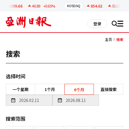
코
인
6299.66
40.89
+0.65%
854.62
55.81
+6.9
KOSDAQ
정
보
all
登录
搜
men
索
主页
搜索
搜索
选择时间
一个星期
1个月
直接搜索
6个月
搜索范围