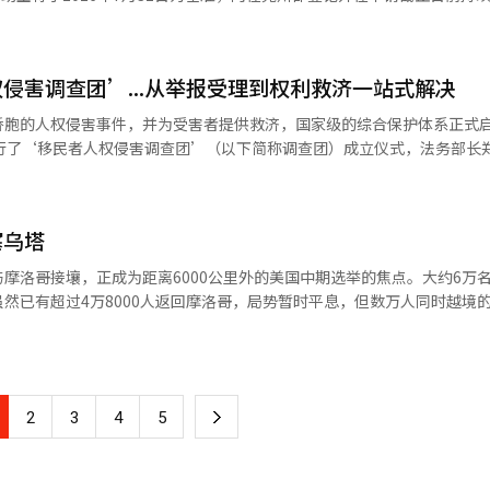
高经营透明度、积极信息公开以营造透明市场环境、与外部专业机构合作
满面地转向摩洛哥。目前，留在塞乌塔市区的移民人数估计不足1000人
至10月30日。 为减少初期发放的拥堵并
饱受饥饿之苦。 随着事态逐渐平息，外界对此次事件的根本背景展开了多
乡镇行政福利中心和民政中心，补助金将以
经营管理系统等。移民6万人涌入西属塞乌塔，冲击已过，但72人遇难
斯于7月20日访问阿尔及利亚并扩大天然气管道合作，这被视为刺激摩
等地进行发放。 申请时无需填写申请表，只需携带身份证前往
了史无前例的“6万移民涌入事件”，目前正遭受严重的后果。虽然大规
故意放松边境管控以煽动事态的分析得到广泛认可。西班牙国防部长公开使
侵害调查团’...从举报受理到权利救济一站式解决
交委托书等必要文件。 预付卡可使用至12月31日，且必须在完
，同时对摩洛哥在此次事件中几乎置之不理的政治算计的批评声也在上升。 根
并指出2021年也曾出现类似情况。 在国际外交界，普遍认为摩洛哥将移民问
局逐渐恢复城市控制力，绝大多数摩洛哥人已返回故乡，但市区内仍然弥
胞的人权侵害事件，并为受害者提供救济，国家级的综合保护体系正式启动。
为，特朗普总统曾公开批评西班牙是“糟糕的北约伙伴”，显示出美国与
为确保居民顺利领取补助金，郡政府将从8月开始，通
响是居民之间爆发的意识形态冲突。一位自称支
举行了‘移民者人权侵害调查团’（以下简称调查团）成立仪式，法务部长
到证实。 一名要求匿名的塞乌塔当地警察批评道：“摩洛哥不仅没有采取
宣传资料和横幅等进行集中宣传，并与各乡镇合作做好发放准备。 完州郡郡守尤
ox）的居民表示：“不能对所有人敞开大门”，并指责采取移民开放政
济的
点是此次事件中最令人担忧的。”※ 本报道经人工智能（AI）系统翻译
金能减轻居民的生活负担，并为地方商业注入活力。”他还表示：“我们
派抗议者聚集，表示“对绝望越境者冷漠的地方社会感到羞愧。” 怀揣着前往欧
复提供实质性帮助。” 在6月3日的地方选举中成功连任的尤熙
境内的处境十分悲惨。他们通过社交媒体得知“边境开放”的消息，贸然
事处及分支机构）配置的100名‘移民者人权侵害调查专员’。该团以
民发放每人30万韩元的地方自有高油价受害补助金（民生稳定补助金），
塞乌塔
以及部分居民的明显敌意，他们的希望破灭。最终，大多数人忍受不了饥
传 △工作场所实地检
郡公开招募具备能力的民间运营
乌塔市区内滞留的移民不足1000人，而他们也因当局动用装甲车的严密
速现场调查 △受害者权利救济支持等全方位的移民者人权相关工作。特别
摩洛哥接壤，正成为距离6000公里外的美国中期选举的焦点。大约6万
透露，此次招募将通过韩国资产管理公社电子资
双重打击，高市长宣布投入200亿日元 日本熊本县遭遇7.1级强震，造
场调查受害事实，并与相关机构合作，帮助受害者迅速恢复权利。 近期，由于气
然已有超过4万8000人返回摩洛哥，局势暂时平息，但数万人同时越境
为14日下午5时。 比比正艺术列车位于三礼邑，是将2011年停
酷暑。由于接连的恶劣天气，避难者的痛苦加剧，日本政府承诺投入大规模
实地检查。 调查团将直接巡查在高温下易受热病风险影响的
第一
节性劳动者的工作场所，重点检查高温应对情况。同时，还将对雇主和劳
新闻的采访中表示：“这是可怕的事情，大家要记住这张照片。三年后，
根据设施特色运营一般餐厅、休闲餐饮店或咖啡馆等。 评标方式为最高价中
上月28日发生的强震以来，至今已造成38人遇难，而酷暑的叠加使得现场
面。”他还补充道：“如果民主党执政，你们将无法过上好日子。”白宫
科进行。 此次投标吸引了众
 此外，为了考虑到没有国内电话号码而难以进行电话举
摩洛哥人越境的相关视频，批评称：“民主党在拜登政府的四年里每天都
的“万京江鱼铁路”预计于8月31日完工，该项目是全州与完州的共生事业。
。 同时，为了迅速恢复受灾情况，高市总理表示将此次事
过社交网络服务（SNS）进行的举报渠道。此次调查团的成立，使得简
下
2
3
4
5
405米的步道和观景休息区，全州市将在花田洞一带建设停车场和入路
过这一措施，将在恢复过程中给予各类行政程序的特例，以加快速度。4日
成立仪式上，100名专员获得了‘调查团徽章’，
则将这一数字统计为5万人，其中大部分在31日下午6时之前返回，死亡
所和医疗服务。 当天，高市总理的视察是通过陆上自卫队的直
中心开展调查的‘人权保护宣言’，同时进行了职务培训。 法务部长郑成浩在
一
好。※ 本报道经人工智能（AI）系统翻译与编辑。
爆炸和倒塌事故的大型购物中心“AEON Mall 熊本”和倒塌的日本制
调查团的成立不仅仅是一个组织的设立，而是政府通过实质性保护移民者