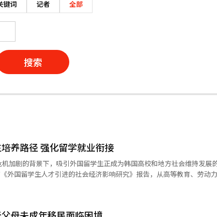
关键词
记者
全部
搜索
培养路径 强化留学就业衔接
危机加剧的背景下，吸引外国留学生正成为韩国高校和地方社会维持发展
政策进行了综合分析。报告结合首尔、釜山、庆尚北道庆山市、江原道等
完成研究。报告显示，韩国外国留学生呈现学历层次不断提高、来源国更
无父母未成年移民面临困境
移民政策研究院指出，部分高校为缓解财政压力降低