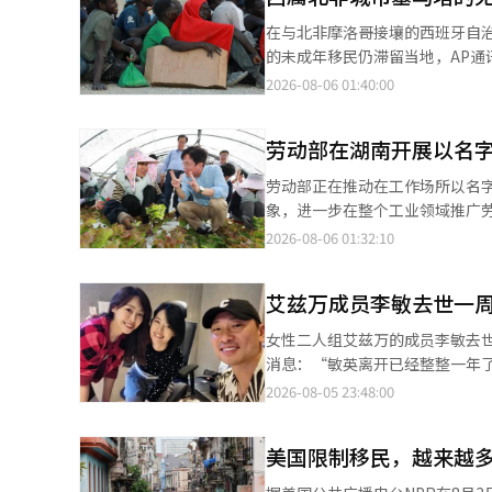
韩语能力等招生门槛，可能影响
在与北非摩洛哥接壤的西班牙自治
足、管理宽松等问题影响教育公平。 报告指出，不少留学生从事与专业无关的低技能兼职以维持生活。截
的未成年移民仍滞留当地，AP通讯社于4日（当地时间）报
年，在有打工经历的外国留学生中
格兰德·马拉斯卡在4日估计，跨
2026-08-06 01:40:00
为2.4%。 与此同时，长期从事非正式劳动的留学生月收入可达250万至300万韩元（约合人民币1.2万元至1.4万
表示，确切的滞留人数难以确认，实际人数估计在300
元），高于毕业后合法就业初期1
至75人，大部分是在进入塞乌塔的
后通过正规就业实现长期定居的意愿。 调查还显示，韩国企业更倾向于招聘毕业于韩国高校、具备
劳动部在湖南开展以名
通讯社报道了一名来自丹吉尔的1
的外国留学生，相关需求主要集中在非首都圈和制造业。 此外，报
发生的混乱，以及为了躲避边境围栏而
劳动部正在推动在工作场所以名
低大学周边空置率、维持商圈活
失散，现如今在塞乌塔的街头乞讨。由于她
象，进一步在整个工业领域推广劳动尊重文化。 8月5日，劳动部在湖南省阿山
学生与当地居民之间的社会融合仍显不足，整体仍
到人们踩着尸体走过，我们现在是街头乞讨的孩子。” AP通讯社还
与四个劳动权益基金会及湖南省合
2026-08-06 01:32:10
韩国应从单纯扩大留学生规模转
子女消息的父母。一位摩洛哥母
动中，移民工人们收到了刻有自
更加精准的优秀人才留韩支持体
说：“我每天都在这里等待，但
珍贵同事的尊重。 此次活动是劳动部与公共共生基金、金融产业公益基金会、事务金融乌本图基金会、全泰一基金会
难。 AP通讯社的记者在3日目击了西班牙军队护送一名拒绝被遣返的摩洛哥男孩到边境的场景。在距离边境几米处，
艾兹万成员李敏去世一
于4月签署的“提升移民工人劳
当地居民和记者抗议称这名男孩
用“哎”、“你”等称呼，以此尊重他们作为平等同事的身份
女性二人组艾兹万的成员李敏去世一周年之际，
然而，AP通讯社的记者也目击到其他未成年移民被
在全国各地开展了多场活动，包
消息：“敏英离开已经整整一年了，请大家不要忘
护，若被拒绝则会进入驱逐程序，而无父母陪
化。 当天的活动中，湖南地区的劳动者和雇主团体还发布了共同声明，呼吁尊重移民工人的人权。声明中强调，雇主
艾兹万成员克里斯塔尔的合影。照片中，三人
2026-08-05 23:48:00
2500万欧元用于支持塞乌塔的
和工人应合作，确保移民工人受
号，她也在自己的社交媒体上分享了莱默的帖子，以此缅
子邮件接收渠道。 格兰德·马拉斯卡部长在马德里对记者表示：“在西班牙，未成年人的基本权利与成年人一样受到
实这些承诺。声明还表达了共同建设一个没有任何人
年与克里斯塔尔一起以艾兹万的首张
尊重。” AP通讯社还提到，留在塞乌塔的成年移民中，有许多人是逃避内战的苏丹人、来自加沙地带的巴勒斯坦人
是填补劳动力缺口的人员，更是
美国限制移民，越来越
你》、《千万别》等多首热门歌曲，深受
和阿富汗人。 食品短缺问题也十分严重，政府在3日深夜进行了配给。一名25岁的摩洛哥人表示，在返回之前的两天
的名字是承认其存在、尊重其作为劳动者的尊
在46岁时去世。当时，她的丈夫
里什么都没吃，他说：“想去塞