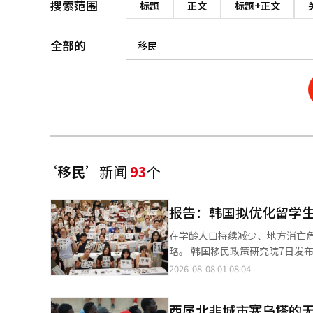
搜索范围
标题
正文
标题+正文
全部的
‘移民’
新闻
93
个
报告：韩国拟优化留学生
在学龄人口持续减少、地方消亡
略。 韩国移民政策研究院7日发布《外国留学生人才引进的社会经济影响研究》报告，从高等教育、劳动力市场和地
方社会三个维度，对韩国留学生
2026-08-08 01:08:04
地区的访谈及私立大学面板数据
展趋势。 其中，博士阶段外国留学生占比超过17%，中国留学生占博士留学生总数的八成以上；本科阶段则呈现中
西属北非城市塞乌塔的
国留学生占比下降、越南留学生占比升至27.2%的趋势。 不过，