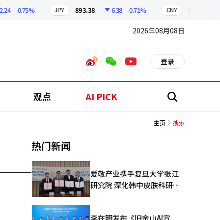
24
-0.75%
893.38
6.38
-0.71%
209.17
JPY
CNY
2026年08月08日
登录
weibo
weixin
youtube
观点
AI PICK
搜
索
主页
搜索
热门新闻
爱敬产业携手复旦大学张江
研究院 深化韩中皮肤科研合
作
李在明发布《旧金山AI宣