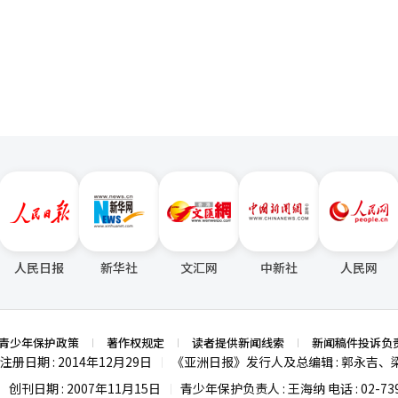
班牙的领土，至今仍与另一个非洲海外领土梅利利亚共同作为自治城市存在
页
安圭白召集全军主要指挥官进行特别纪律检查 针对前线部队接连出现的作
愿。”他还呼吁调查团要通过从举报到权利救济的无缝保护体系，尽责履
地区是西班牙领土，而称之为占领地。《BBC》指出，塞乌塔因其与西班
参谋本部作战指挥室召
翻译与编辑。
移民的中转站。2021年，曾有8000人非法越境塞乌塔，导致西班牙与
纪律检查。 安部长严厉指出近期发生的作战失误情况，并指
‘联合特别纪律检查工作组’，在‘乙支自由之盾’（UFS）演习结束
此外，在左派的佩德罗·桑切斯政府下，西班牙对移民采取宽容政策，今年
并要
府在对非法移民保持强硬打击的背景下，无法
、在任何威胁面前都不屈服的强军。” 此次举措被解读为对近期陆军第
。《The Hill》报道，部分共和党人希望将这一塞乌塔越境问题延续到
通前哨（GOP）发生的实弹未装配警戒值班争议及误将美军无人机误判为
对责任人韩基成陆军第一军团长（中将）进行迅速免职并展开调查。 与此同时，
洛哥各地的人们纷纷前来。《卫报》分析认为，摩洛哥方面的边境开放可
朝鲜的动向，并仔细检查了军事备战状态。此外，考虑到持续的酷暑等恶
阿尔及利亚与摩洛哥在西撒哈拉地区的主权问题上存在争议。※ 本报道经
，并做好预防人身事故的准备。※ 本报道经人工智能（AI）系统翻译与
人民日报
新华社
文汇网
中新社
人民网
青少年保护政策
著作权规定
读者提供新闻线索
新闻稿件投诉负
注册日期 : 2014年12月29日
《亚洲日报》发行人及总编辑 : 郭永吉、
|
创刊日期 : 2007年11月15日
青少年保护负责人 : 王海纳 电话 : 02-739
|
|