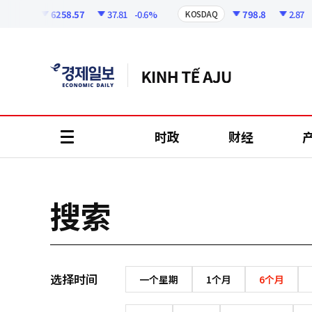
코
인
6258.57
37.81
-0.6%
798.8
2.87
-0
OSPI
KOSDAQ
정
보
时政
财经
all
menu
搜索
选择时间
一个星期
1个月
6个月