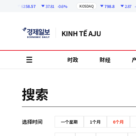
코
인
6258.57
37.81
-0.6%
798.8
2.87
-0
SPI
KOSDAQ
정
보
时政
财经
all
menu
搜索
选择时间
一个星期
1个月
6个月