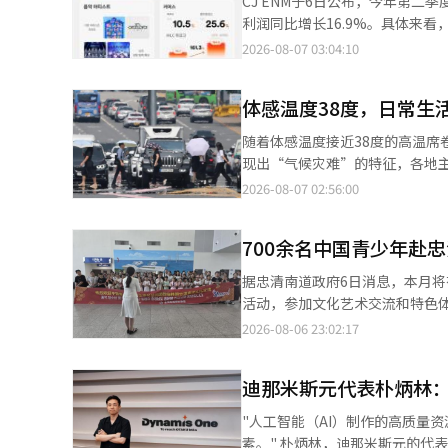
CJ ENM于6日公布，今年第二季
时，申桂龙市长表示：“我们正
里德和罗密欧传达的感觉也截然不同。
利润同比增长16.9%。具体来看
查安全和整体运营，确保市民能够
生了变化。在韩国时，他大部分
42.4%，达114亿韩元，成功
2026-08-07 03:04:10
感。“我常常沉浸在无数的思考中。” 这种变化将在他最爱的作品《天鹅湖》中得到体现。“每次
21.2%，达260亿韩元。这
能听到天鹅和王子的话。这也是
来看，媒体平台的营收同比增长19
词，尤其是天鹅与王子的初次相遇和与黑天鹅的表演。” 观众的欢
体感温度38度，日常生
过全球合作伙伴关系扩大品牌影响力
感受到爱。当我结束演出准备离
Max和Disney+签署了合作
随着体感温度接近38度的高温
广告市场集中，整体需求疲软，电视
现出“气候灾难”的特征，各地主要政
元，营业亏损为105亿韩元。该
几天体感温度将持续在38度，最
2026-08-07 02:56:00
内容的需求持续增长，表现出稳健的
个“高温重大警报”。在发布高
排期而调整，本季度未能交付主要
大，国家面临灾难性局面。 极端高温还导致文化艺术界和地方经济的瘫痪。原定在首尔广场和汉阳城墙附近举行
36.4%，为109亿韩元。电商部
700余名中国青少年赴
的“文化流动首尔广场”等5项
将直播节目编辑成短视频内容，积极在
暂时中止。这使得与活动相关的工作人员和附近的小商户
据忠清南道政府6日消息，本月将
直播电商（MLC）的交易额同比增长
个月的收入中断，生计问题比酷
活动，参加文化艺术交流和特色体验项
ENM相关人士表示：“媒体平台
让我感到无助。”他们纷纷诉说着高温带来的经济困境。 随着高温
此次中国青少年修学旅行团成功
2026-08-06 23:02:17
扩展了附加业务，音乐艺术家的
尔市启动了“停下、降温、关注”
切合作取得的重要成果。按照计划，修
音乐IP的业务多元化及全球分销
56个建筑工地的户外作业原则上
顺利举行，来自山东省及其他地区
京畿道也启动了高温灾难安全对
迪那米斯元代表朴炳林：
年艺术交流、安全教育体验等具有忠清南道特
理。地方市县也开始实施区域定制的
程中，将继续向旅行团推介当地
"人工智能（AI）制作的高质量
接暴露在健康威胁中的弱势群体，
南道旅游奠定基础。 忠清南道还计划依托中国办事处，进一步加强与中国旅行社、线上旅游平台及相关机构的合作，
素。" 朴炳林，迪那米斯元的代