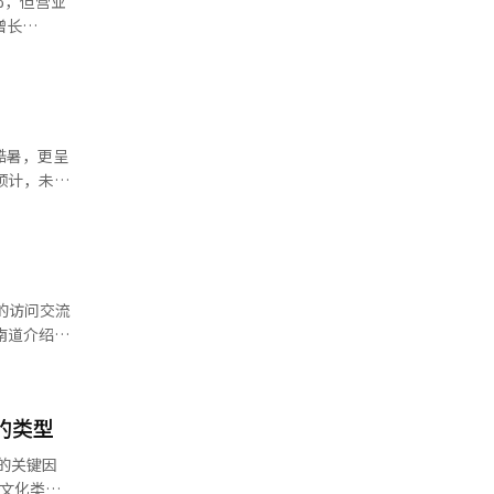
%，但营业
幕前仔细检
增长
步来获得灵
增长
。从各部门
事中的台
平台部门通
前与HBO
深的情
型活动导致
酷暑，更呈
02亿韩
同时，综艺
夏首
TT平台的
故风险加
同比下降
.2%。通过
的运营也
结果，移动
的访问交流
%。CJ
但收入中断
等内容IP
交流机构密
通过内容和
政府发包的
。
每天6次。
了中韩青少
人的安全管
的类型
直
游客赴忠清
的关键因
提供5万韩
亚文化类型