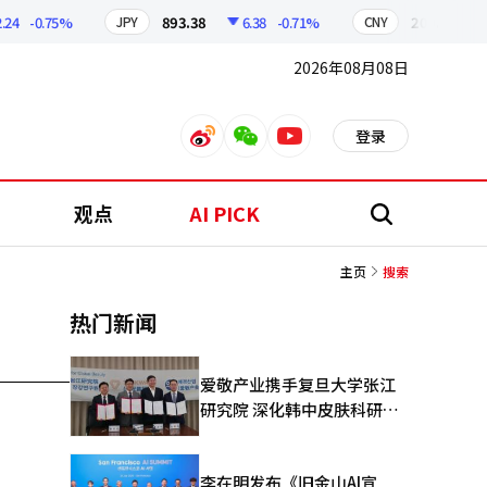
4
-0.75%
893.38
6.38
-0.71%
209.17
1
JPY
CNY
2026年08月08日
登录
weibo
weixin
youtube
观点
AI PICK
搜
索
主页
搜索
热门新闻
爱敬产业携手复旦大学张江
研究院 深化韩中皮肤科研合
作
李在明发布《旧金山AI宣