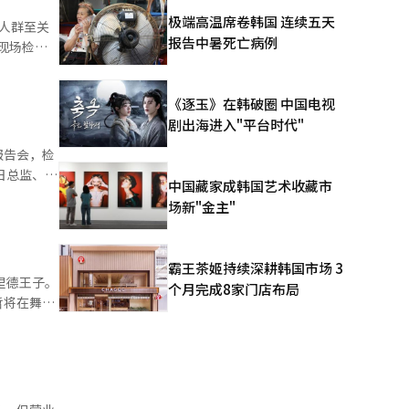
样，真正的
极端高温席卷韩国 连续五天
人群至关
报告中暑死亡病例
识形态等无
 金市
《逐玉》在韩破圈 中国电视
个兄弟”的
剧出海进入"平台时代"
报告会，检
后来小儿子
中国藏家成韩国艺术收藏市
自来检查让
场新"金主"
政运营表示
于
霸王茶姬持续深耕韩国市场 3
个月完成8家门店布局
庭
哲将在舞台
在马
便利设施的
指出，自己
同