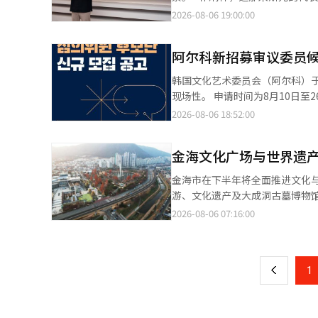
元的降温费用，并加强对贫民区居民的公共空调电费
扩大在中国市场的宣传推广力度
上的开发理念。他曾在全球游戏公
2026-08-06 19:00:00
6万3000余人，市政府每天进
游产品，提升中国游客在当地的停留时间和旅游消费。 忠清南道政府
米斯元，正在开发首款亚文化游戏
力动员行政资源。 灾难安全专家强调了对高温的国家危机意识。一位灾难安全专家表示：“此次高温已超越暂时气象
团，具有深化国际文化交流的重
效率显著提升，小型团队也能实
现象，直接威胁到市民的生命和
极吸引更多海外游客到访，推动地区旅游业高质量发展。 此外，忠
阿尔科新招募审议委员
的副作用，低质量、批量生产的内容
对。”※ 本报道经人工智能（A
绕忠清南道第九届地方政府提出
能产生一定水平成果的环境中，
韩国文化艺术委员会（阿尔科）
韩老年交流团等项目落地，进一
力。” 在这种变化中，游戏行业
现场性。 申请时间为8月10日至26日18时，申请将通过国家文化艺术支持系统（NCAS）进行。被选中的专家将从
可以由AI来高效化，但角色的叙
2027年支持项目征集开始，在未来三年
2026-08-06 18:52:00
补。”他表示，明确分工的混合方
家的参与，灵活改善了资格标准。
计出技术与人类创作性良性循环
日前开展“公众推荐”制度，任何人均可参与推荐。 即使没有在单一领
表性领域，亚文化类型便是其中之
金海文化广场与世界遗
内的多样活动累计达到10年以
的增长下，形成了跨越国界的生
资格。 同时，公众推荐制度允许任何人在8月21日前进行推荐。被推荐的专家需在8月26日前在国家文化艺术支持系
金海市在下半年将全面推进文化
的特点在于用户不仅仅消费内容
统（NCAS）中直接注册个人经历和活动信息，便可纳入
游、文化遗产及大成洞古墓博物
多种二次创作。消费、参与和沟
剧、舞蹈、音乐、传统艺术、多
连池公园的文化广场。市政府计划
2026-08-06 07:16:00
页
位热爱漫画、动画和日本主机游
行政审核、按类别审查及艺术家
时，文化艺术中心的2000平方
喜爱的领域，专注于亚文化游戏
委员会主席李范焕表示：“支持
是金海市代表性的文化与休闲空间
一
为基本要求，而非差异化。对此
计划改善资格标准，不仅关注经
行性研究和实施方案的研究，并
指出：“用户不仅仅满足于获得
※ 本报道经人工智能（AI）系统
上
1
提出约为800亿韩元。市政府将
自己的回忆。这种体验形成了坚实
1200万韩元，并在2027年本
2024年，迪那米斯元在“实现
城市管理计划的变更程序正在进行
为用户提供与其投入的时间和情