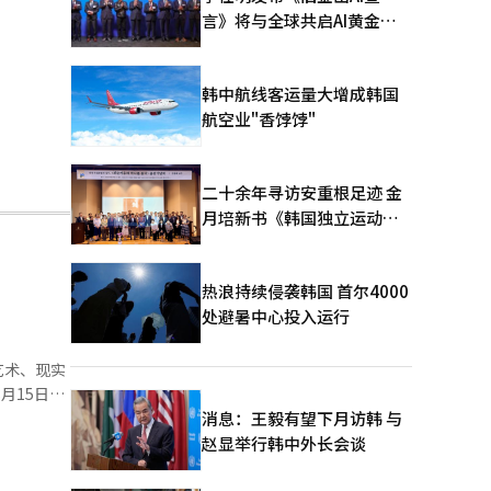
言》将与全球共启AI黄金时
代
韩中航线客运量大增成韩国
航空业"香饽饽"
二十余年寻访安重根足迹 金
月培新书《韩国独立运动圣
地：向旅顺口追问历史》出
版
热浪持续侵袭韩国 首尔4000
处避暑中心投入运行
艺术、现实
，视觉艺术
消息：王毅有望下月访韩 与
赵显举行韩中外长会谈
原作的框