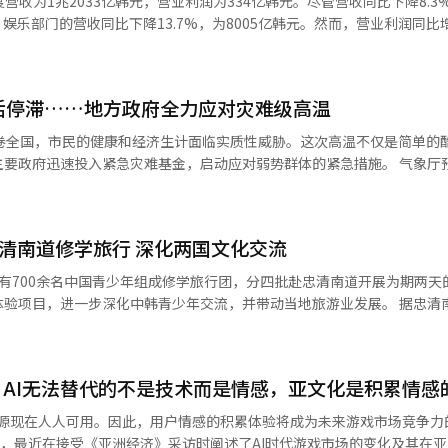
度营收为1兆2033亿韩元，营业利润为334亿韩元。尽管营收同比下降8.3
在扩大表演内容和市民参与程序，以提高节日的完整度。我们将在节日开
“在称呼‘你’的动作中，速度和力量就足以解释角色。” 他的日常生活也发
，娱乐部门的营收同比下降13.7%，为8005亿韩元。然而，营业利润同比
安心享受。”※ 本报道经人工智能（AI）系统翻译与编辑。
时间都待在练习室，而在俄罗斯圣彼得堡，他则通过观看演出和在街上散
改善了盈利能力。电商部门的营收同比增长4.4%，为4028亿韩元，营业利润
看这部作品，我都
得益于基于短视频内容的应用竞争力增强和移动直播电商（MLC）的快速增长
我在马林斯基看得最多的作品。我会专注于如何通过动作和手势来传达故
.0%，达3800亿韩元，营业利润为110亿韩元，实现了扭亏为盈。媒体
呼是他的动力。“在谢幕时，观众的热烈掌声让我
活停滞……地方政府全力应对灾难级高温
，以及KBO和原创内容的成功，推动了增长。在Tving方面，Tving此
开时，俄罗斯观众对我说‘你的优美手臂和手势让我感动’，我感受到深
协议，已在日本及亚太17个国家以品牌馆的形式推出。然而，由于世界杯等大
席卷全国，市民的健康和经济生计面临实质性威胁。这次高温不仅是简单的
感。” 演出将于8月14日至23日在艺术殿堂歌剧院上演。 ※ 本报道经人工智能（AI）系统翻译与编辑。
广告收入下降20.9%。电影和电视剧部门的营收同比下降53.7%，为19
府迅速投入紧急灾难基金，启动应对弱势群体的紧急措施。 气象厅预计，未来
部门专注于向海外本地平台进行单独销售，以建立稳定的全球分销基础，
高气温将超过39度，并于8月5日对包括首尔在内的全国主要地区发布了今
增长势头。然而，全球工作室FIFTH SEASON的内容交付时间因全球O
温特报的最高级别警报下，热相关疾病患者急剧增加，户外作业的安全事
系列作品。音乐部门的营收同比增长16.7%，为2302亿韩元，营业利润
门的营收为4028亿韩元，同比增加4.4%，营业利润为260亿韩元，增长21
忠清南道修学旅行 深化两国文化交流
户外活动因安全原因全面取消，主要旅游景点的解说活动和流动旅游咨询处
YouTube、Instagram和TikTok等外部渠道传播，推动了增长。
受到重创。 一位户外活动导演A表示：“活动取消导致我这
有700余名中国青少年组成修学旅行团，分四批赴忠清南道开展为期两天
161.3%，应用新安装量增长25.6%，月活跃用户数（MAU）增长10.5
暑更让我担忧。”现场工作人员B也表示：“虽然暂停作业保障了安全，
目，进一步深化中韩青少年交流，并带动当地旅游业发展。 据忠清南道介绍，
部门成功扭亏为盈，证明了平台业务的体质改善，同时利用‘厨师兵传奇’
灾害的全面扩散，各地政府迅速展开应急响应。首
落地，是忠清南道驻华办事处与忠清南道观光协会携手中国当地学生文化
表现也十分突出。”他还表示：“下半年将继续扩大平台客户基础，同时
的三大应对措施，投入总额205亿韩元的灾害救助基金。根据计划，市
学旅行团将在暑假期间，于本月分四次陆续到访忠清南道。 首批活动已于近日
扩展，持续改善盈利能力。”※ 本报道经人工智能（AI）系统翻译与编辑
暂停，同时为了缓解城市热岛效应，增加了道路洒水的频率，最多可达到
的约150名青少年和家长参加了此次交流活动。访问期间，团员们参与
策总部，检查建筑工地的休息时间遵守情况，并加强对农村地区和独居老
AI无法替代的不是技术而是情感，亚文化是积累情感
色的项目，对活动内容给予了较高评价。 忠清南道政府表示，在后续行
对策，如动用洒水车、运营户外饮用水冰箱、24小时开放避暑场所等。 针对
重点旅游资源、特色节庆活动及文化体验项目，为今后吸引更多中国团体
资源现在人人可用。因此，用户情感的积累体验将成为未来游戏市场竞争力
保护措施也在集中实施。首尔市向约41万户低收入家庭和低保家庭紧急
表，最近在接受《亚洲经济》采访时阐述了AI时代游戏市场的变化及其在