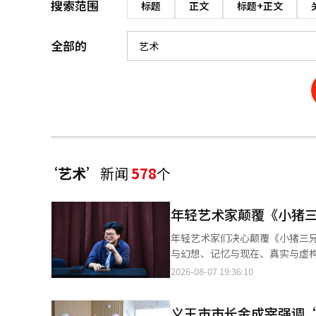
搜索范围
标题
正文
标题+正文
全部的
‘艺术’
新闻
578
个
年轻艺术家颠覆《小猪
年轻艺术家们决心颠覆《小猪三
与幻想、记忆与现在、真实与虚构的边界展开的深刻问题。 音乐
17日在首尔世宗文化会馆上演
2026-08-07 19:36:10
家杨正旭担任舞台设计。 他们并不打算忠实再现原作。李哈娜在最近与记者的书面采访中表示：“我最初的想法
是‘想看看能否颠覆一个大家都
义王市市长金成宰强调
架，但希望以完全不同的方向进行解构和重构。” 对杨正旭来说，原作是引