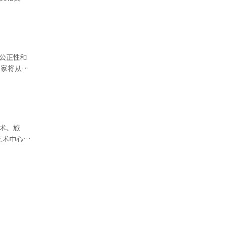
型停留式旅
创立了迪那
至周末，全
环境。开发
流项目，积
了意想不到
力的现场应
“在人人都
还将推动中
的核心竞争
公正性和
式化的工作
来填
率，还要设
于8月21
竞争力的代
和全球粉丝
为具备同等
。 亚文化
术、旅
粉丝艺术等
艺术中心与
本人也是一
人将经过
广场。同
己最熟悉和
重新申请。
这两个设施
的演出已成
制度，我们
起进行了可
’。” 他
人群体。”
算在研究中
故事，积累
设计费用
式。”
场。目前，
。其哲学是
预计同年下
游戏的核心