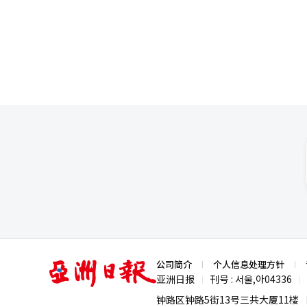
半年完工，并在2028年上半年
角色。 迪那米斯元的首个项目
品征集于上月31日截止，经过初
于独特的世界观和原创知识产权（
向入围10年以上的作家，奖金为
示：“决定IP价值的不是单纯的
945名参赛者提交了6615篇作品。 在旅游领域，金海分青瓷博物馆将举办17周年特别展览和夏季旅游印章游
作品中的世界长期共存时，强大的
动。特别展览《分青爱-与金海外
世界和情感。 这一哲学也体现在迪
的故乡”为主题，展示他们亲手
普及的时代，创作者的意图和情
游景点中的3个，将获得纪念品
妙的波动、故意留白和夸张的演
济的共同发展。在文化遗产领域
艺术并不仅仅追求视觉上的完美
童、残疾人和老年人，进行山海亭
场上独具特色的开发公司，创作
促进世界遗产旅游，‘2026世界
内部创作者的投入和热情持续时
期间，将提供夜间星座体验活动
特拉·欧拉提欧》相关的预告内
儿童解说员等多种体验项目。金
认可，这让实际负责的工作人员
文化的环境，同时提升利用世界遗
们在创作时努力保留手工绘制的
励。” 迪那米斯元未来将继续
本、韩国和中国等地，越来越多
游戏。 朴代表强调：“亚文化游
化的表达，开辟出属于迪那米斯
亚
公司简介
个人信息处理方针
洲
亚洲日报
刊号 : 서울,아04336
|
|
日
报
钟路区钟路5街13号三共大厦11楼