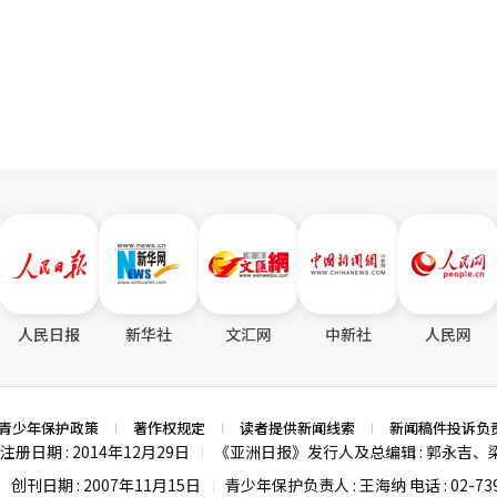
向市民开放。地区代表性的文学奖——第六届九地佳文学奖也将正式进入评
，亚文化角色扮演游戏《阿斯特拉·欧拉提欧》，将最清晰地体现这一方向
页
审和复审后，将于9月确定获奖作品，并于10月17日举行颁奖典礼。九地
IP），构建角色和叙事，旨在实现用户能够长时间记住和沉浸的体验。 
1200万韩元，而伽倻文学奖则不论入围与否，奖金为500万韩元。截止去
用户规模，而是我们能否维持深厚的情感联系。当用户与角色形成深厚的
览活
原创IP才得以完成。”他希望不仅仅是制作游戏，而是实现用户记忆中
籍劳工共同的分青》将于12日至9月3日举行。40名居住在金海的外籍劳
那米斯元强调的“有机艺术（Organic Art）”概念中。在生成型AI内
制作的分青陶器作品。此外，持续到9月的旅游印章游览活动，游客访问金
感所蕴含的表达比技术本身更具价值。 朴代表解释道：“相比于完美的数
，而在当地“韩牛水店”消费的顾客还将获得额外的纪念品，旨在促进旅游
出等只有人类才能创造的类比表达，赋予角色和世界真正的生命力。”他
，将开展国家遗产厅的公募项目《回顾南明与山海亭》程序。该项目面向
，而是源于开发团队共享的情感中心。 他特别强调了创作环境的重要性。
的探访和体验教育。今年的项目共有613人参与，8月的活动也已全部提
者必须在完全沉浸和享受创作乐趣的环境中，而不是仅仅依靠标题或作品
遗产庆典-伽倻古墓群’将于28日至9月10日在大成洞古墓群举行，为期1
，才能将真实的体验完整地传递给用户。” 朴代表还表示，他正在密切关
“去伽倻看星星”、伽倻古墓发掘体验、结合清理与表演的活动、国际学
容的用户反应。用户对新故事和世界观表现出高度期待，尤其对背景艺术
海市市长表示：“通过文化广场的建设和世界遗产庆典，扩大市民在日常
感到振奋。 朴代表指出：“我认为背景在传达游戏设定和世界观中至关重
产和历史文化资源的旅游竞争力。”※ 本报道经人工智能（AI）系统翻
感觉。用户对背景的用心表示认可，这对实际负责的工作人员也是一种极
专注于亚文化类型的开发，力争成为具有独特风格的亚文化专业游戏开发公
人民日报
新华社
文汇网
中新社
人民网
具有竞争力的亚文化开发公司相继出现，迪那米斯元也计划不断推出具有
戏市场不再仅仅依靠技术或图形来竞争。我们将通过原创IP、情感中心的
元的道路。”
青少年保护政策
著作权规定
读者提供新闻线索
新闻稿件投诉负
注册日期 : 2014年12月29日
《亚洲日报》发行人及总编辑 : 郭永吉、
|
创刊日期 : 2007年11月15日
青少年保护负责人 : 王海纳 电话 : 02-739
|
|