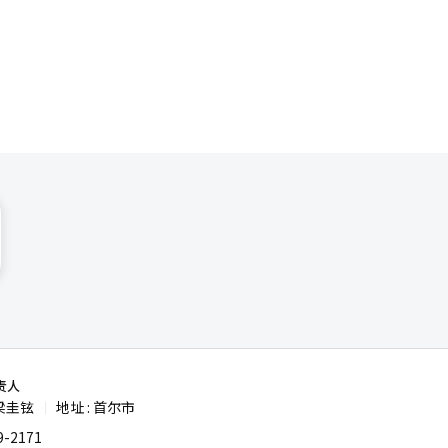
审阶段。作
。该游戏基
佳文学奖面
朴代表表
年，共有
纽带，并与
长久存在的
工将以“我
容制作迅速
海主要旅
字成果，微
与地方经
认为，有机
学生、儿
“要成为市
前结束。为
集。只有当
4天。庆典
注与《阿斯
术研讨会、
的用心表示
生活中享受
要，因此我
译与编辑。
大的鼓
司。在日
自身特色的
体验和人性
责人
梁圭铉
地址 : 首尔市
|
-2171