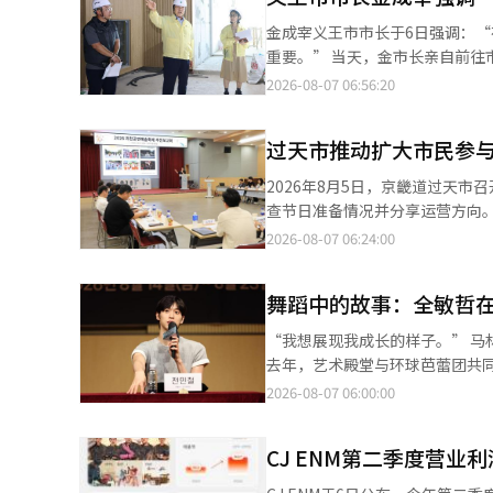
面会上表示：“几个人晚上聚在
金成宰义王市市长于6日强调：
故事可能是战争或股票。” 其中一个真正的故事是“相信看不见的东西”。他们关注“相信狼的心态”。李哈娜指
重要。” 当天，金市长亲自前往市内主要设施，检查高温应对情况和安全管理现状，确保市民安全。 此次现场检查
出：“我们往往比实际存在的事
旨在预防因高温持续而导致的热相
2026-08-07 06:56:20
法确认实质的东西，决定了我们的行
长亲自查看市民实际使用的设施和工作现场，全面检查
复所创造的现实，并重新审视表演这一形式。 在标题中也隐藏着解构的意味。原故
细查看工人休息设施的运营情况、休息时间的
而第三只猪则杀死并吃掉了从烟
过天市推动扩大市民参与
建筑工地，工人的生命和安全应放在首位，并再次呼吁
原因。 三兄弟的差异通过动作和声音来表现。第一和第二只猪分别被赋予重复的动作和声音特征，而被吞下的狼再将
施和便利设施的运营状态，确保长时间暴露
2026年8月5日，京畿道过天市
这些特征转移给第三只猪。随着彼此的行为重复
乐设施，他检查了设施的管理状态和安全管理
查节日准备情况并分享运营方向。 据市政府介绍，报告会有来自过天市和过天文化基金会的相关人员、节日总监
从孩子们身上获得了编舞和导演
温让我很担心，看到市长亲自检
天市议会议员、市民及地方艺术家等50余人参加。 与会者分享了节日的节
2026-08-07 06:24:00
也过来扔东西。我想三兄弟之间一定有
我倍感信任”，“市长细致地查
见，讨论节日的运营方案。 今年的节日将围绕去年引入的‘地泡城市(GPAF CITY)’世界观进行扩展，命名为‘地泡
者各自的作曲和导演成果不断交融和剔除的过程。 杨正旭表示：“这不是一
积极反应。 金市长表示：“将集中行政力量保护户外工作者和流动劳动者等高温易受影响群体，确保市民安全度过夏
城市2.0’。 以‘漂浮(Floating)’为主题，将过天市民广场和市民会馆周边打造为表演艺术空间，并新设可进行表
样子。可能在排练时会完成（作品）
季，进一步完善高温应对体系。” 此外，金市长表示，在高温重大警报期间，将优先确保市民安全，进一步加强
舞蹈中的故事：全敏哲
演、体验和休息的‘地泡村’。 表演内容也将得到扩展。将增加官方征集作品和海外表演团队的参与，并计划比去年
8月15日至17日在世宗文化会馆
检查和高温应对体系。
增加表演次数，呈现多种类型的表演。 市民参与程序也将得到加强，公开招募市民表演者，并于9月
“我想展现我成长的样子。” 马林斯基芭蕾团首席舞者全敏哲将在国内舞台上演出《天鹅湖》中的齐格弗里德王子。
央路与青沙路的市民参与游行，原有
去年，艺术殿堂与环球芭蕾团共
游客的体验程序也将增加。 将设立面向儿童的‘地泡游乐场’、地泡市场和农夫市场等，让观众可以享受表演和体
上展现他在马林斯基磨练出的成长。 全敏哲在8月6日于首尔瑞草区艺术殿堂举行的记者见面会上表示：
2026-08-07 06:00:00
验。 市政府将改善现场环境，安装防雨垫和遮阳篷、屋顶等设施，并补充安全管理计划，确保观众的便利和安全。
以在这次演出中展示马林斯基的首
与会的市民和地方艺术家对表演
林斯基入团不到一年，就已在《
运营将直接影响节日的满意度，因此需要细致的准备。 特别是地方艺
CJ ENM第二季度营业利
在俄罗斯最大的变化是演技。 “（马林斯基的）每位舞者都能传达各自角色的故事，这让我感到非常震惊。直到演出
节日成为市民与艺术家共同创造的
结束，他们都在用身体表达情感。我深刻体