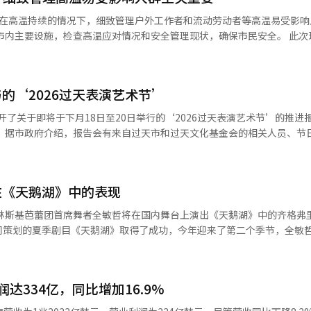
一起吃鸡肉聊天，并不意味着鸡肉是重要的。‘小猪三兄弟’就像鸡肉一
“在高温持续的情况下，细致管理户外工作者和流动劳动者等高温易受影响
物更容易被我们相信的东西所驱动。恐惧、谣言、信念、偏见、宗教、意
关疾病及各种安全事故，保护户外工作者和流动劳动者等高温易受影响群体。
为，有时甚至比现实更具力量。”这通过“狼”这一象征进行探讨。 他们质疑重
高温应对体系。 首先，金市长前往文化艺术中心建设工地，仔
事中，狼吃掉了第一和第二只猪，
保障情况以及热病预防措施的落实情况。 他特别强调，在高温下工作的
囱进来的狼。狼的肚子里有第一和第二只猪，这就是作品标题中“吃掉两
的‘2026过天表演艺术节’
遵守安全规程。 随后，他检查了流动劳动者休息场所的空调设
在高温下的流动劳动者能够安全、舒适地休息。 在加马克德公园的水上游
召开了关于即将于下月18日至20日举行的‘2026过天表演艺术节’的推进
和传染，三兄弟逐渐混合在一起。 养育两名两岁和六岁孩子的杨正旭
体系，确保市民能够安心享受夏季活动。 现场的市民表示：“连续的高
、过
的灵感。“我的大儿子看到我从洗衣机里拿出衣服扔进烘干机时模仿我，
查现场的安全情况，感觉很安心”，“行政工作应该在现场进行，市长亲
目和场地构成、运营计划，并收集市民意
相互学习的地方，因此将这一点反映在空间设计和编舞中。” 作品同样是参与
看孩子们使用的设施，让我感到放心。”对此，市民对以现场为中心的市
个明确的作品，所以不知道最终会是什么
。如果太过精细，就像剔除辣椒酱一样，在排练中会去掉一些东西。” 演出将
现场
在《天鹅湖》中的表现
S剧场举行。
19日举行连接中
的‘市民欢庆会’将改为‘过天集会秀’，扩大参与表演团队的运营。 针对家
同策划的夏季剧目《天鹅湖》取得了成功，今年迎来了第二个季节，全敏
“我觉得可
个赛季成果，我想把在俄罗斯努力的时光和成长的样子呈现给韩国观众。” 他
内容的扩展和市民参与程序的加强表示期待，同时指出安全管理、交通和
吉赛尔》、《天鹅湖》、《罗密欧与朱丽叶》等主要作品中担任主角。他
术界呼吁持续扩大地方艺术家的参与机会，以使
润达334亿，同比增加16.9%
盛会，与会者们也表达了希望将其发展为代表过天的表演艺术节的愿望。 与此
会到情感的重要性，因此努力去快速掌握。” 即使是同样的动作，齐格弗