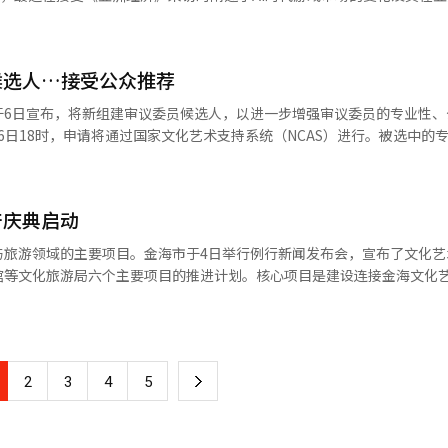
支持和上门护理服务。 对于独居老人和残疾人等健康脆弱群体的
，并结合夜间旅游资源，开发集旅游、文化交流、兴趣体验于一体的复合
司积累了丰富的亚文化游戏开发经验，并领导了多个重要项目，2024年
行1至2次的关怀探访，并扩大为流动劳动者提供的30个休息场所的运营，直
负责人表示，此次成功吸引中国青少年修学旅行
《阿斯特拉·欧拉提欧》。 生成型AI的高度发展正在根本改变游戏开发
要意义。未来，忠清南道将继续依托海外办事机构，持续拓展各类国际交
现与过去大型工作室相媲美的图形和演出。然而，这种技术的普及也带来
生计，地方政府必须动用所有行政力量，消除安全盲区，并持续进行强有
清南道中国办事处还计划以青少年交流为起点，围
候选人…接受公众推荐
，即“AI垃圾（AI Slop）”，开始在全球市场泛滥。 朴代表指出：
I）系统翻译与编辑。
的弘扬“忠、孝、礼”忠清精神目标，逐步扩大中韩文化交流范围，未来
反而是‘在这部作品中才能感受到的独特情感’的创造能力成为开发公司
于6日宣布，将新组建审议委员候选人，以进一步增强审议委员的专业性、
步深化两国民间友好往来。
面临重新确立AI技术与人类创作关系的任务。朴代表强调：“重复性和模
事背景和情感投入等机器难以再现的领域，必须由人类创作者的独特解读
内担任阿尔科项目的审议、评估和咨询委员会成员。 此次招募为扩大现场专
式将成为未来游戏开发的核心战略。 他认为，不仅要通过AI提高开发效
最近五年内被认可的卓越现场性和专业性也将被视为同等资格。此外，将
的结构，这将决定作品的竞争力。尤其是创作者的情感解读可以成为票房
域积累10年经验，只要在文化艺术生态系统
一。 涵盖动画、漫画、游戏和小说的“ACGN内容”在数字平台的普及
产庆典启动
上，也可申请。如果在最近五年内有卓越的现场性和专业性表现，也将被视
态系统。曾被视为小众群体专属的亚文化，如今已成为娱乐产业的主要支柱
与旅游领域的主要项目。金海市于4日举行例行新闻发布会，宣布了文化艺
，还会以自己的方式重新解读角色和叙事，扩展为收集周边、角色扮演、
审查对象。 招募领域已调整为文学、视觉艺术、戏剧·音乐
馆等文化旅游局六个主要项目的推进计划。核心项目是建设连接金海文化
通的结合，形成了自生的粉丝生态，这被视为亚文化文化的核心。 朴代表
元艺术和文化一般共8个领域。申请者最多可选择两个领域进行申请。候选
废除两座设施之间的道路，在内洞1149号区域建设4000平方米的文化
戏的亚文化用户。这些兴趣和经历自然反映在游戏开发方向上。他选择自
权利侵害情况确认等程序，于10月最终委任。现任候选人因任期结束也需
米停车场也将进行整修，打造一个可供表演、节庆和休闲的开放文化空间。
的开发。 然而，随着市场的扩大，竞争也愈发激烈。高水平的图形和华丽
审议的质量源于审议委员的专业性和多样性”，并指出：“通过公众推荐
，但由于中间的道路，行人通行和空间利用受到限制。市政府自2025年
，朴代表强调：“未来市场的格局将取决于‘展示什么’与‘让人记住什么
验的时间，还将考虑活动的质量和现场影响力，以广泛扩大审议委员候选
通过市民问卷调查和居民说明会制定了分阶段的推进方案。整个项目的预
角色的瞬间。他们与虚拟世界中的角色共同成长，沉浸于作品中的设定和
翻译与编辑。
下
2
3
4
5
根据财政状况分阶段推进项目。首先在今年的第一次追加预算中反映实施
的粉丝基础，延续了IP的生命力，这就是当今亚文化市场真正的成功公
预算中确保第一阶段广场建设费用2100万韩元，计划优先建设平面型文化广
御宅族的梦想”这一愿景下成立，定义亚文化的本质为“积累情感的类型”
一
中，今年下半年将启动实施设计研究。计划于2027年上半年开始施工，
感相称的价值，并将对角色和叙事的依恋发展为长期体验，这正是亚文化