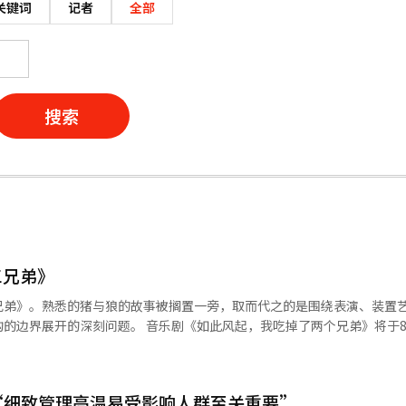
关键词
记者
全部
搜索
三兄弟》
兄弟》。熟悉的猪与狼的故事被搁置一旁，取而代之的是围绕表演、装置
剧《如此风起，我吃掉了两个兄弟》将于8月15日至
。李哈娜担任导演、音乐总监和作曲，李汉和申艺勋参与作曲，郑汉杰指挥
知道的故事’，因此选择了《小猪三兄弟》这个最熟悉的故事之一，借用
“细致管理高温易受影响人群至关重要”
导新故事的工具。他在8月3日的记者见