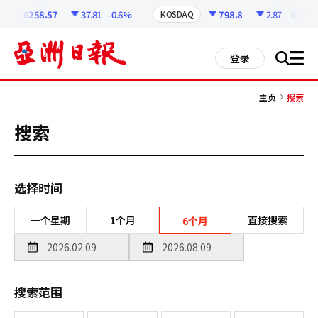
코
인
6258.57
37.81
-0.6%
798.8
2.87
-0.36%
KOSDAQ
정
보
all
登录
搜
men
索
主页
搜索
搜索
选择时间
一个星期
1个月
直接搜索
6个月
搜索范围