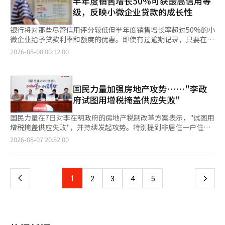
半年度销售增长50%可获最高信用等
0.91%，成为首尔和京畿道中涨幅最高的区域。城南修正区和龙仁
是延缓，而是临时放宽。”他解释称，这是为了给多套住房者适应
了有效管理家庭贷款，并保持以实际需求者为中心的稳定金融供
级，反映小微企业贷款的成长性
水枝区分别上涨0.63%，水源长安区上涨0.60%，华城病点区上涨
增加的持有税负担的时间。 关于单一品种杠杆上市交易基金
应。” 此前， 하나银行在6月已将家庭信用贷款限制为每位借款人
0.57%，城南盆唐区上涨0.33%。 特别是水源永通区被视为半导体
（ETF）的监管，金融监管机构决定暂时观察市场情况。自上月31
合计不超过1亿元，并从上月1日起，临时停止了住房抵押贷款保险
银行将对那些尽管信用评分较低但半年度销售增长率超过50%的小
带的后方居住地，主要大型社区和永通区的改建项目推动了价格上
日起，相关产品投资者的基本保证金从1000万韩元提高至3000万
（MCI·MCG）的新加入。 由于家庭贷款需求未见减弱，各大银行
微企业给予贷款利率和额度的优惠。即使有过逾期记录，只要在同
涨。然而，卖方持续抬高价格，导致购房咨询减少，观望气氛愈发
韩元。具副总理表示：“在加强监管后，投资集中现象有所缓
近期纷纷采取措施加强贷款管理。 KB国民银行将住房抵押贷款的
一商圈内增长迅速，也能再次获得贷款。根据金融界的消息，金融
2026-08-08 00:12:00
浓厚。 由于首尔公寓购房所需资金负担加重，实际需求转向了交
解”，并表示将根据未来情况决定是否采取额外措施。※ 本报道
最高限额从6亿元缩减至3亿元，并近期提高了贷款利率。其他银行
委员会将于本月底推出结合非金融数据的小微企业专用“成长等级
通便利且具备自身产业和交通优势的南部地区。 京南地区的强劲
经人工智能（AI）系统翻译与编辑。
也采取了暂停贷款招募、减少优惠利率、限制住房抵押贷款保险
(S等级)”。金融委员会将S等级与现有信用等级(CB)结合，优先在
表现也在租赁市场得到了验证。京畿道公寓租金整体上涨0.13%，
（MCI·MCG）加入等措施来收紧贷款。根据金融监督院的数据，
国民、信贷、 하나、우리、农协、企业和济州银行的贷款中进行试
其中龙仁水枝区上涨0.43%，华城病点区上涨0.42%。水源长安区
今年以来，五大银行的家庭贷款增量（不包括政策性贷款）已超过
点。S等级分为优秀(S1、S2)、良好(S3、S4)、一般(S5、S6)、不
国民力量加强房地产攻势……"李政
和城南修正区分别上涨0.31%和0.26%。部分投资需求以及实际居
提交的年度目标1万亿元。
足(S7、S8、S9)和脆弱(S10)共10个等级。要获得S1等级，最近两
府试图用增税掩盖供应失败"
住需求流入这些地区，导致买卖价格和租金双双上涨。 税制改革
个半年度的销售增长率必须超过去年同期的50%。这种绝对评价将
前京南地区已显强劲……关注首尔流失的实际需求动向 市场关注
与周边商圈的商户进行相对评价。评估项目包括销售额、商圈指
国民力量在7日对李在明政府的房地产税制改革方案表示，"试图用
税制改革方案实施后，实际需求向京南地区转移的可能性将更加明
数、支付交易、商圈与金融群体、小微企业保障、业务持续性相关
增税掩盖供应失败"，并持续发起攻势。特别提到非居住一户住宅
显。如果高价住宅和非居住一套房的持有负担加重，长期持有者的
信息等，各项目将赋予不同的权重。金融界人士表示：“这种方式
者、租客和年轻人的痛苦，呼吁进行房地产政策的大转变。张东赫
资本利得税减免优惠减少，那么放弃购买或整理首尔高价住宅的需
页
2026-08-07 20:52:00
是对同一行业、同一商圈的商户进行综合评估其成长性。”金融委
代表在当天国会举行的房地产政策正常化特别委员会会议上批评
求可能会相对转向价格和税负较低的首都圈内的优质地区。 交通
员会推出S等级是为了弥补以CB为中心的信用评估的局限性。因为
道，"造成房地产地狱的罪魁祸首正是李在明政权"。张代表指
便利且居住偏好的龙仁水枝、城南盆唐、修正和水源永通等地也被
一
有不少小微企业虽然销售快速增长，但由于过去有逾期记录或经营
出，"在李在明政权执政的第一年，首尔的房价竟然上涨了11%"，
认为是优先的需求流入区域。这些地区不仅是首尔的替代地，还具
历史较短而在CB评估中获得低等级。实际上，根据信用担保基金
并表示，"甚至超过了文在寅政府，成为历届政府中最高"。他接着
备半导体产业和广域交通网络等自身的价格上涨因素。 然而，税
上
1
下
2
3
4
5
中央会的统计，去年对小微企业和小型企业的新增担保供应中，有
说，"每晚在社交媒体上发文搅动房价的正是李在明总统本人"，并
制改革带来的不确定性也可能抑制整体住房交易。首尔高价住宅的
52.2%集中在信用评分超过900分的区间。801~900分区间的比例
表示，"在房价上涨的情况下加强监管并限制贷款，现在还要提高
卖方未必会立即转为京畿道的买方，若卖出和买入均被推迟，京南
一
加起来达到整体供应的83.2%。而401~500分和300分以下的低信
税收。他们自己把房价抬高，却只让百姓受苦"。他对因孩子上学
地区也可能在短期内以急剧上涨的区域为中心形成观望气氛。实际
用区间仅占整体的0.02%。金融成本的节省效果也主要集中在高信
或工作原因而居住在其他地方的非居住一户住宅者表示，"实际上
上，京畿道的购房优势指数也从60.4降至59.0，下降1.4个百分
页
用者身上。信用评分在700~900分的借款人通过信用担保获得了
政府剥夺了国民的居住迁移自由"，并担忧"年轻人和无房者将遭受
点，尽管价格上涨，但购房心理却变得更加谨慎。 业内人士表