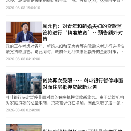
水枝、城南修正等地的房价却持续上涨。分析认为，这是由于首尔
统李在明本月7日主持房地产政策检查会议时，要求国务总理韩德
键在于如何区分非居住一户住宅者中的实际需求者和投机性需求
周下降1.0元，仍为最高。大邱的价格为1840.6元，下降3.8元，为
出。 李总统公开的“青年声音找到的结婚惩罚22个”中，包含了
房价急剧上涨和贷款限制导致的实际需求转向了交通和产业基础较
洙及相关部门负责人“摆脱固有思维方式，转换思路、大胆谋划并
2026-08-08 19:04:10
者。金融监管机构的高级官员表示：“在制定区分投机性的标准过
最低。 按品牌划分，GS Caltex加油站的汽油价格为1869.2元，为
放宽购房贷款和租赁资金的收入条件，以及扩大新生儿特例贷款的
好的京南地区。预计未来如果政府实施加强高价住宅税负的税制改
付诸实践”。总统府首席发言人姜由桢表示，当天会议持续约6个
程中，将尽量减少对实际需求者的不便。” 在税制改革方案中被
最高，而经济型加油站的价格为1858.0元，为最低。※ 本报道经
双职工收入标准等内容。 此外，还提出了放宽新婚夫妇特别供应
革，需求可能会进一步向相对房价和持有负担较低的京南地区扩
小时，与会人员围绕大幅扩大住房供应、加快相关措施落地等议题
认可的例外理由，如工作变动、调动、需要长期治疗或护理的疾
人工智能（AI）系统翻译与编辑。
的申请条件，以及允许婚后拥有两套小型住房的家庭申请住房的方
散。 首尔房价涨幅连续两周缩小……江南购房心理明显减弱 根据
提出多项方案并展开深入讨论。 此前，李在明已在本月3日召开的
病、因校园暴力转学、赡养父母等，也可能在租赁贷款监管中被参
具允哲：对青年和新婚夫妇的贷款监
案。还建议扩大对婚后拥有两套住房者的购置税减免，以及改善与
KB国民银行于7日发布的《8月第一周周度KB公寓市场动态》，截
首次房地产政策检查会议上要求相关部门制定方案，力争最大限度
考。 最近房地产民心恶化也是一个负担。在税制改革方案公布
管将进行‘精准放宽’…预告额外对
婚姻相关的税收抵免不利等措施。 李总统表示：“我将逐一仔细
至3日，全国公寓成交价格较上周上涨0.08%。首都圈上涨
扩大住房供应规模、尽可能提前供应时间。韩国政府计划近期公布
后，关于租赁市场的影响以及非居住一户住宅者的税负的担忧在执
策
审查是否存在需要改进的地方，以及这些方案是否能对每个人公平
0.17%，其中首尔上涨0.23%，京畿道上涨0.17%，仁川上涨
新一轮房地产供应对策。 然而，也有观点认为，即便政府推出扩
政党内部也被提出。如果再强力实施租赁贷款监管，可能会导致租
且实质性地提供帮助。” 他补充道：“我希望倾听国民的声音，
0.01%。 尽管全国及首都圈均保持上涨趋势，但涨幅较前一周有所
大供应的方案，也难以在短期内平息市场的不安情绪。在通过收紧
政府正在考虑对青年、新婚夫妇和无房者等实际需求者进行选择性
赁市场的不安，因此金融监管机构也在考虑调整力度。※ 本报道
共同创造能够切实感受到的变化。如果还有其他认为不合理的制
减小。全国公寓价格涨幅从上月27日的0.11%降至本月3日的
贷款和强化税制同步抑制住房需求的背景下，单纯依靠增加供应来
放宽贷款监管。与此同时，政府计划尽快推出额外的金融对策，以
经人工智能（AI）系统翻译与编辑。
度，请随时告诉我。”※ 本报道经人工智能（AI）系统翻译与编
0.08%，首都圈则从0.22%降至0.17%。 首尔公寓价格涨幅连续两
稳定楼市，效果可能有限。 韩国建国大学房地产研究生院兼任教
扩大住房供应。 具允哲副总理兼财政经济部部长在7日的MBC广播
2026-08-08 04:16:00
辑。
周放缓。上月13日和20日分别为0.34%，随后27日降至0.32%，
授朴合洙（音）指出，一方面扩大住房供应，另一方面又收紧住房
节目《金钟培的视线集中》中表示，关于放宽贷款监管的必要性，
本月3日进一步降至0.23%。进入夏季假期，加之短期价格上涨带
贷款，是典型的“政策步调不一致”。他表示，目前首尔住房价格
他表示：“我认同需要放宽对低收入者和实际需求者的保护措
来的疲惫感和税制改革的不确定性，使得买卖双方均表现出观望态
已逼近20亿韩元，在缺乏贷款支持的情况下，实际上只有手握大量
施”，并指出“正在考虑针对性的支持”。他提到的支持对象包括
度。 尤其是高价公寓集中在龙山区和瑞草区的涨幅仅为0.01%和
现金的购房者才有能力购房。他进一步指出，如果继续像现在这样
青年、新婚夫妇和无房的低收入者。 这表明，政府更倾向于选择
贷款再次受限…… 하나银行暂停非面
0.02%。在首尔核心区域价格上涨乏力的同时，中低价区域则表现
限制实际购房需求者的融资渠道，即便增加住房供应，市场也可能
性支持实际需求者，而不是全面放宽房地产贷款监管。 具副总理
对面住房抵押贷款新业务
出相对强劲的趋势。 购房心理也显著减弱。首尔购房优势指数从
因缺乏足够的有效需求而难以消化新增房源。
还预告了住房供应等额外对策。他表示：“将尽可能提前住房供
上周的84.6降至81.9，下降了2.7个百分点。该指数超过100表示买
应，但由于公寓供应需要时间，因此也会扩大非公寓住房的供
하나银行决定暂停非面对面的住房抵押贷款新业务。由于监管机构
方多于卖方，低于100则表示卖方多于买方。 从区域来看，江北14
应。” 关于最近发布的房地产税制改革方案，他强调降低了实际
对家庭贷款的总量限制，贷款需求仍在增加，因此采取了这一额外
个区的指数从91.0降至89.4，下降1.6个百分点；江南11个区的指
居住一套住房者的负担。根据政府方案，市值在20亿韩元以下的实
措施。 根据金融界的消息，自即日起， 하나银行将临时停止非面
2026-08-08 01:40:00
数则从78.9降至75.2，下降3.7个百分点。江南区的指数下降幅度
际居住一套住房者将被排除在综合房地产税的征税对象之外，而市
对面住房抵押贷款的新业务。 此外，从11日起，透支账户的限额
是江北区的两倍多。尽管首尔公寓价格仍在上涨，但追赶购房的需
值在30亿韩元以下的住房也将大幅减轻税负。相反，市值在40亿
将限制为5000万元。不过，现有借款人的信用贷款限额仍维持在1
求已显著减弱。 永通、水枝、修正涨幅居前……租金也随之上涨
至50亿韩元以上的高价住房则面临更大的税负。 对于多套住房者
亿元不变。自12日起，浮动利率的住房抵押贷款无论是面对面还是
相反，京南地区的房价持续强劲。水源永通区在一周内上涨
在调控区域内的住房转让所得税加征措施，具副总理表示：“这不
非面对面的新业务也将临时停止。 银行相关人士表示：“这是为