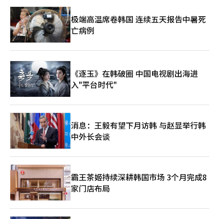
极端高温席卷韩国 连续五天报告中暑死
亡病例
《逐玉》在韩破圈 中国电视剧出海进
入"平台时代"
消息：王毅有望下月访韩 与赵显举行韩
中外长会谈
霸王茶姬持续深耕韩国市场 3个月完成8
家门店布局