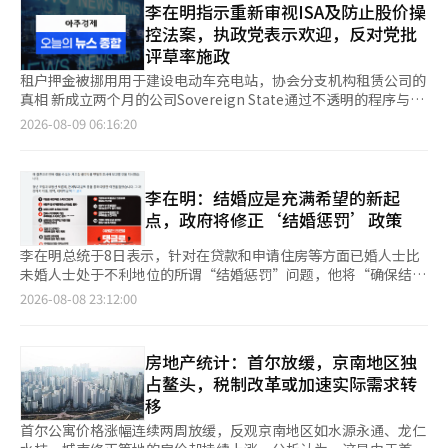
可能被提及的方案是扩大PF公共担保。由于银行等金融机构对房
李在明指示重新审视ISA及防止股价操
税。按市场价格换算，这一门槛大致相当于20亿韩元左右。也就是
地产PF仍持保守态度，因此计划增加韩国住房金融公社等公共担
控法案，执政党表示欢迎，反对党批
说，市场价格在20亿至30亿韩元区间、自住一套房的业主，其综
保机构的担保能力，以确保资金流向正常的项目。 金融机构对PF
评草率施政
合房地产税负担有望减轻。 不过，房价越高，税负加重的趋势也
相关的健康性监管放宽也是业界的强烈要求。金融监管机构为防止
越明显。市场价格超过30亿韩元的住宅，即便业主自住，综合房地
PF项目过度借贷，计划从明年起在四年内将资本充足率提高至
租户押金被挪用用于建设电动车充电站，协会分支机构租赁公司的
产税负担也将上升；超过40亿韩元的超高价住宅，则将适用更高税
20%。这一措施将根据资本充足率差异化适用风险权重、准备金和
真相 新成立两个月的公司Sovereign State通过不透明的程序与韩
率。与此同时，非住宅物业的综合房地产税基本扣除标准将下调至
贷款限额等。 然而，开发业界对金融机构已经提前反映这一点而
国建设技术协会签订了租赁合同。随后，该公司挪用租户的押金
2026-08-09 06:16:20
9亿韩元。 据测算，未来五年，这项税改预计将为韩国政府增加
导致供应方融资萎缩表示不满。一位房地产开发业界人士表
100亿韩元，利用这笔资金开展其他业务，最终耗尽了押金。 上个
3.443万亿韩元税收。这也是继去年上调企业所得税率后，韩国政
示：“应将民间租赁住房视为社会间接资本，放宽相关监管或推迟
月24日，记者在仁川松岛的Rich Central大厦停车场发现，电动车
府连续第二年推出增税举措。与去年相比，今年大企业和中小企业
实施时间。” 租赁经营者的贷款监管也可能会有所调整。政府在
充电器已不翼而飞。Sovereign EPS曾宣传的国内最大规模电动车
的整体税负将有所减轻，而综合房地产税收入总额预计五年内将增
去年9·7政策中限制了住房买卖和租赁经营者的住房抵押贷款，但
充电站“Megawatt”已被拆除。停车场一侧仅剩下皱巴巴的开幕
李在明：结婚应是充满希望的新起
加2.1815万亿韩元。 随着税制调整，韩国购房者的置业策略也面
对新建住房以此作为抵押的首次贷款则予以例外。金融监管机构正
式横幅，停车场一角正在进行电气设备的拆除。 Sovereign State
点，政府将修正‘结婚惩罚’政策
临重新调整。业内人士认为，过去市场上追逐地段优越、升值潜力
在考虑扩大这一例外范围，以促进租赁住房的供应。 为了解决即
的代表崔某也是Sovereign EPS的代表。2022年10月，他在此地
大的高价“核心一套房”的热潮可能有所降温，部分购房需求将转
将入住的新建公寓的尾款贷款难题，以及放宽搬迁费用贷款监管，
举行了Megawatt的开幕式，并豪言要“在全国主要节点扩展大型
李在明总统于8日表示，针对在贷款和申请住房等方面已婚人士比
向价格相对较低、更注重实际居住功能的住宅。 按照计划，该税
也在与促进供应的政策相结合进行审查。关于搬迁费用贷款，有人
充电站网络”。 Sovereign State与Sovereign EPS实际上是一体
未婚人士处于不利地位的所谓“结婚惩罚”问题，他将“确保结婚
改方案将于20日前完成立法预告程序，随后于9月1日提交国务会
提议将抵押标准从现有住房改为新建住房，以增加贷款可能金额。
的，尽管名称不同。两家公司的登记簿上共同列出了代表理事崔某
成为一种充满希望的新起点，而不是负担”。 李总统在当天的社
2026-08-08 23:12:00
议审议，并力争在9月3日前提交国会常会审议。 韩国副总理兼企
李总统最近在两次房地产政策检查会议上讨论了扩大住房供应的方
和审计理事李某。负责与租户签订合同的Sovereign State董事会
交媒体平台X（前身为推特）上指出：“青年人因国家政策而犹豫
划财政部长官具润哲此前表示，政府将坚持“住房不是用来买卖的
案。在7日的会议上，他要求不要停留在旧有思维，勇敢地进行转
成员于某，实际上是Sovereign EPS的登记董事。他曾向崔某借款
结婚的情况绝对不应发生。我已指示相关部门仔细调查因结婚可能
商品，而是用来居住的场所”这一原则，合理调整房地产税制，推
变和实践。 另一方面，针对投机性需求的租赁贷款监管则显得谨
9500万韩元，并获得了Sovereign EPS的3%股份。加油站油价连
遭受的制度性不利，并进行报告。” 李总统在今年2月的首席顾问
动构建以实际居住需求为中心的住房市场。 业内普遍预计，随着
房地产统计：首尔放缓，京南地区独
慎。金融委员会正在准备限制针对投机目的的非居住一户住宅者的
续12周下跌，保持在每升1800元区间 全国加油站油价连续12周下
会议上也曾提到贷款和申请住房等方面的“结婚惩罚”问题。他当
超高价住宅和非自住住宅的持有成本上升，而自住一套房家庭税负
租赁贷款。李总统多次指出，过度的租赁贷款可能会推高房价。
占鳌头，税制改革或加速实际需求转
跌。然而，无论是汽油还是柴油，每升价格仍保持在1800元以上
时强调：“必须找到并修正这些问题”，并要求相关案例进行报
减轻，税收因素今后将在购房者选择房价区间、地段及持有方式时
关于租赁贷款限制的方式，可能会考虑减少担保。银行的租赁贷款
移
的高位。 8日，韩国石油公社的油价信息系统“Opinet”显示，8
告。 李总统表示：“通过青年论坛、房地产讨论会和相关部门的
发挥更大作用，并可能进一步重塑韩国房地产市场的需求格局。
是基于住房城市担保公社、韩国住房金融公社、SGI首尔担保等的
月第一周（2日至6日）全国加油站汽油平均销售价格较上周下降
审查，我们听取了各种意见。”他提到，在此过程中，涉及贷款、
首尔公寓价格涨幅连续两周放缓，反观京南地区如水源永通、龙仁
与调整税制并行，韩国政府也在加快扩大住房供应的步伐。韩国总
担保，因此可能会考虑降低担保比例或对部分对象限制担保。 关
2.9元，达1866.2元。 按地区划分，首尔的价格为1909.1元，较上
申请住房、税制等直接影响住房和资产形成的22个议题被优先提