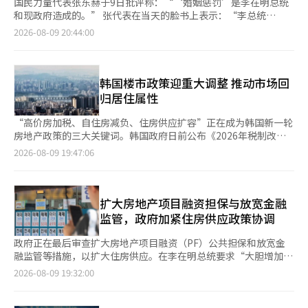
国民力量代表张东赫于9日批评称：“‘婚姻惩罚’是李在明总统
和现政府造成的。” 张代表在当天的脸书上表示：“李总统
称‘国家政策不应让人犹豫结婚’，并表示要纠正22项婚姻惩罚政
2026-08-09 20:44:00
策。这是‘脱离现实的言辞’达到顶峰。” 他指出，李在明政府
在6·27政策中减少了踏石贷款和支撑贷款的额度，并加强了监
管，甚至减少了新生儿特例贷款。他表示：“最终，他们是想把自
己设下的障碍现在解开。看来是因为2030代的支持率暴跌，青年
韩国楼市政策迎重大调整 推动市场回
人的反对声愈发强烈而感到害怕。” 张代表强调，青年人并不只
归居住属性
是希望放宽贷款监管或施舍金钱，而是希望进行△劳动市场改革
△建立正确的金融市场 △制定合理的房地产对策等。 他质
“高价房加税、自住房减负、住房供应扩容”正在成为韩国新一轮
疑：“话说得如此，但22项政策中究竟能改动多少？”并主
房地产政策的三大关键词。韩国政府日前公布《2026年税制改革
张：“寻找青年希望的道路，除了政权更替没有其他解答。” 与
方案》，通过提高超高价住宅和非自住住宅的综合房地产税负担，
2026-08-09 19:47:06
此同时，李总统在前一天的X（前推特）上表示：“青年人绝不能
同时减轻自住一套房家庭的税收压力，力图引导房地产市场进一步
因为国家政策而犹豫结婚。我已指示仔细调查因婚姻可能遭遇的制
回归实际居住需求。市场普遍预计，新税制落地后，韩国住房需求
度性不利，并进行汇报。”他还表示：“将逐一仔细审查是否有需
结构将发生变化。 税制改革方案于本月3日公布，对包括综合房地
要改善的部分，以及这些方案是否能对所有人公平且实质性地提供
产税在内的房地产税制进行全面改革，目标是推动房地产市场回归
扩大房地产项目融资担保与放宽金融
帮助。” 他提出了包括△放宽踏石和支撑的租金贷款收入条件 △
正常运行、房价趋于合理。这是韩国政府四年来首次对房地产税制
监管，政府加紧住房供应政策协调
扩大新生儿特例贷款的双职工收入标准 △放宽新婚夫妇特别供应
作出调整，也是自2022年12月以来综合房地产税制迎来的首次重
的申请条件 △允许结婚后拥有两套小型住房的家庭申请住房 △扩
大修订。根据方案，综合房地产税的征税依据将从“持有住房数
政府正在最后审查扩大房地产项目融资（PF）公共担保和放宽金
大结婚后两套住房者的购房税减免范围 △改善与婚姻相关的税收
量”改为“持有物业价值”，税负上限也将由现行的150%提高至
融监管等措施，以扩大住房供应。在李在明总统要求“大胆增加住
抵免不利等22项政策。※ 本报道经人工智能（AI）系统翻译与编
200%。 此次改革的核心，是调整综合房地产税的基本扣除标准。
房供应”的背景下，金融监管机构也在积极探讨放宽供应方融资的
2026-08-09 19:32:00
辑。
对于只拥有一套住房的家庭，基本扣除标准将从现行的房屋公示价
方案。 根据9日金融监管机构的消息，金融委员会正在围绕建筑业
格12亿韩元（约合人民币573.4万元）提高至14亿韩元；只要公示
界和现场的建议，审查促进住房供应的融资活化方案。 目前最有
价格不超过14亿韩元且业主本人实际居住，即可免征综合房地产