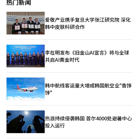
热门新闻
148.13亿韩元的金融成本节省，而300分以下的低信用借款人仅节
更大的痛苦"。此外，他指出，"如果大幅提高房地产税，房东最终
示：“最近京南地区的上涨趋势是由于首尔与其价格差异、贷款额
省了300万韩元。本月底SCB的实施后，获得成长性认可并评估等
只能选择自己入住或提高租金"，并表示，"租客要么被赶出原本居
度、产业和交通利好等多种因素共同作用的结果。”并指出：“如
级改善的商户预计将在利率和贷款额度上享受优惠。KB国民银行
住的房子，要么不得不忍受暴涨的租金。这就是李总统所说的房地
果税制改革导致首尔高价住宅的持有负担加重，可能会促使购房需
爱敬产业携手复旦大学张江研究院 深化
将在其代表性的小微企业贷款产品“KB一帆风顺贷款”和“KB共
产正常化吗？"他强调，"李在明政权的房地产政策中没有民生。现
求向交通便利且价格相对较低的南部地区扩散。”他还补充
韩中皮肤科研合作
同贷款”中应用SCB，以提供利率优惠。信贷银行将其应用于个人
在民生所需的不是监管和增税，而是供应对策和真正的房地产市场
道：“但在已经快速上涨的区域，买方的价格抵抗也在加大，因此
商户的一般资金贷款。 하나银行将在“ 하나更小商户贷款”和“成
正常化"，并指出，"放宽监管和贷款，促进停滞的再开发和重建才
需要在税制改革后实际交易量和需求流动的情况进行观察。”※
功桥贷款”中应用SCB，우리银行将其应用于“我们的老板贷
是真正的房地产正常化政策"。房地产特别委员会委员、成均馆大
本报道经人工智能（AI）系统翻译与编辑。
款”，农协银行则计划在“NH企业成长贷款”等产品中应用
学教授杨正浩表示，"现在发布的政策在2028年总选举之前才有
SCB，以扩大对小微企业的贷款支持。※ 本报道经人工智能（AI）
效"，并指出，"在总选举前几个月，由于选票原因，发布宽松政策
李在明发布《旧金山AI宣言》将与全球
系统翻译与编辑。
的可能性相当大"。他进一步表示，"如果在总选举前房地产相关民
共启AI黄金时代
意爆发，最终将会将这一政策抹去"，并预测，"政府政策的公众信
任将会降到谷底"。财政经济计划委员会在野党干事裴俊英表
示，"政府提到税制正常化，但房价在上涨，租金暴涨，租客和年
轻人正在受苦，这算什么税制正常化呢？"并表示，"税制改革方案
韩中航线客运量大增成韩国航空业"香饽
将提交国会，但需要修改11个法案，涉及多达115项税收减免，国
饽"
民的税收优惠将减少，因此会仔细审查"。赵正勋议员对政府的税
制改革方案表示，"试图用增税掩盖供应失败"，并批评称，"这是
没有原则的拼凑税制，政府自己推翻承诺，破坏了国民的信任"。
朴成勋议员表示，"房地产税制改革的核心是增税和分化。通过分
化国民，把有房者妖魔化，并在这个过程中谋取政治利益"，并表
热浪持续侵袭韩国 首尔4000处避暑中心
示，"我们将重新执政，恢复李在明政府错误的税制改革"。※ 本
投入运行
报道经人工智能（AI）系统翻译与编辑。