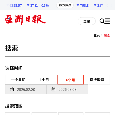
코
인
6258.57
37.81
-0.6%
798.8
2.87
-0.36%
KOSDAQ
정
보
all
登录
搜
men
索
主页
搜索
搜索
选择时间
一个星期
1个月
直接搜索
6个月
搜索范围