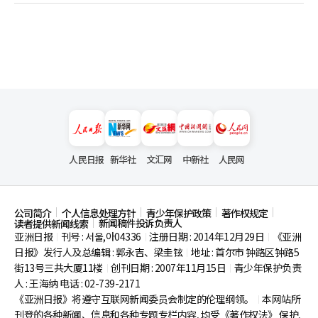
人民日报
新华社
文汇网
中新社
人民网
公司简介
个人信息处理方针
青少年保护政策
著作权规定
新闻稿件投诉负责人
读者提供新闻线索
亚洲日报
刊号 : 서울,아04336
注册日期 : 2014年12月29日
《亚洲
|
|
|
日报》发行人及总编辑 : 郭永吉、梁圭铉
地址 : 首尔市
钟路区钟路5
|
街13号三共大厦11楼
创刊日期 : 2007年11月15日
青少年保护负责
|
|
人 : 王海纳 电话 : 02-739-2171
《亚洲日报》将遵守互联网新闻委员会制定的伦理纲领。
本网站所
|
刊登的各种新闻、信息和各种专题专栏内容, 均受《著作权法》
保护,