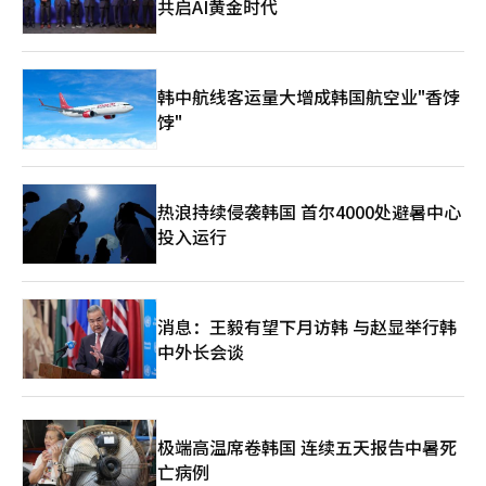
共启AI黄金时代
韩中航线客运量大增成韩国航空业"香饽
饽"
热浪持续侵袭韩国 首尔4000处避暑中心
投入运行
消息：王毅有望下月访韩 与赵显举行韩
中外长会谈
极端高温席卷韩国 连续五天报告中暑死
亡病例