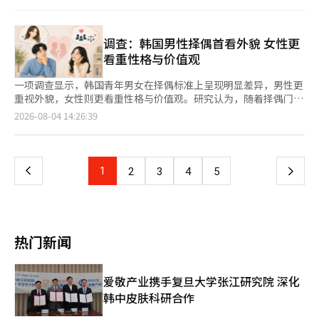
1日起实施的新制度，连续两天以上最高体感温度达到35℃以上，
且最高体感温度达到38℃或最高气温达到39℃时，可启动这一最
高等级高温预警。这是该制度实施以来，首尔首次进入“严重高温
警报”状态。 行政安全部当天也通过手机短信发布提醒，呼吁民
调查：韩国男性择偶首看外貌 女性更
众尽量避免外出及户外活动，及时补充水分，关注老人及儿
看重性格与价值观
一项调查显示，韩国青年男女在择偶标准上呈现明显差异，男性更
重视外貌，女性则更看重性格与价值观。研究认为，随着择偶门槛
不断提高，恋爱正逐渐演变为一场“条件竞争”，青年群体的心理
页
2026-08-04 14:26:39
负担也随之加重。 上述结论来自韩国发展研究院（KDI）国际政策
研究生院研究团队开展的一项调查。调查覆盖韩国、中国、日本、
一
美国和西班牙五国，共8242名受访者。其中，韩国、美国和西班
牙于2024年完成调查，中国和日本于2026年完成调查。 具体来
上
1
下
2
3
4
5
看，韩国青年男女在择偶标准上存在明显差异。韩国男性将外貌列
为首要条件的比例达到50.9%
一
页
热门新闻
爱敬产业携手复旦大学张江研究院 深化
韩中皮肤科研合作