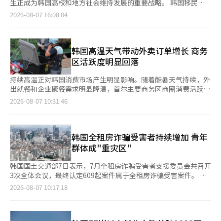
生正成为韩国高校和地方社会维持发展的重要战略。 韩国移民政
策研究院7日发布《外国留学生人才引进的社会经济影响研究》报
2026-08-07 16:08:04
告，从高等教育、劳动力市场和地方社会三个维度，对韩国留学生
政策进行了综合分析。报告结合首尔、釜山、庆尚北道庆山市、江
原道等留学生聚集地区的访谈及私立大学面板数据完成研究。报告
显示，韩国外国留学生呈现学历层次不断提高、来源国更加多元的
韩国高温天气带动外卖订单增长 商务
发展趋势。 其中，博士阶段外国留学生占比超过17%，中国留学
区活跃度明显回落
生占博士留学生总数的八成以上；本科
持续高温正对韩国消费市场产生明显影响。随着酷暑天气持续，外
出就餐和企业聚餐需求明显降温，首尔主要商务区商圈消费活跃度
持续下滑；与此同时，外卖订单逆势增长。 据韩国餐饮业7日消
2026-08-07 10:31:46
息，近期首尔汝矣岛、江南、光化门等商务区多家餐饮门店客流明
显减少。多位餐饮业经营者表示，受高温天气影响，晚餐时段顾客
较平时减少约三分之二，不少企业取消晚间聚餐，消费者也更倾向
于减少外出，外卖解决用餐需求。有餐厅负责人表示，门店过去每
韩国全租房诈骗受害者持续增加 青年
天可接待约10桌晚餐顾客，如今仅剩约3桌，营业额也大幅缩水。
群体成"重灾区"
高温天气对线下消费的影响已反映在
韩国国土交通部7日表示，7月全租房诈骗受害者支援委员会共召开
3次全体会议，最终认定609起案件属于全租房诈骗受害案件。 其
中，563起为新申请（含重新申请）案件，46起通过异议申请追加
2026-08-07 10:17:18
认定。至此，自2023年6月《全租房诈骗受害者法》施行以来，全
国累计认定受害者已达4.0278万人。 从受害金额来看，保证金在1
亿至2亿韩元（约合人民币47.5万元至95万元）之间的占比最高，