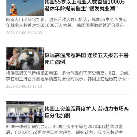
达43.4%；1亿韩元以下占42.0%；2亿至3亿韩元占12.3%。整体
韩国55岁以上就业人数首破1000万
来看，保证金低于3亿韩元的受害者占比高达97.6%。 按地区划
退休年龄提前催生"银发就业潮"
分，受害者主要集中在首都圈，占60.7%，
随着人口老龄化加剧、退休后收入缺口扩大，韩国55岁至79岁老
年就业人数首次突破1000万人大关。 韩国国家数据处近日发布的
《2026年5月经济活动人口调查及老年层附加调查》显示，截至今
2026-08-06 16:24:00
年5月，韩国55岁至79岁就业人数达1012.5万人，同比增加34.5万
人，创下自2005年该统计开始以来的历史新高。受老年人口基数
扩大带动，该年龄段就业率为59.5%，与去年同期持平。 调查显
示，提前退休和养老收入不足，是推动老年人继续工作的主要原
极端高温席卷韩国 连续五天报告中暑
因。去年，韩国劳动者退出职业生涯中任职时间最长的“主要工作
死亡病例
岗位”的平均年龄为53岁，比韩国
极端高温天气持续袭击韩国，多地气温创下历史新高。6日，总统
李在明主持召开高温旱情应对会议时表示，韩国正在经历前所未有
的极端酷暑天气，未来一段时间仍可能持续，要求中央及地方政府
2026-08-06 16:17:10
调动一切行政资源，最大限度减少高温及干旱对民众生命财产造成
的损失。 李在明强调，保障国民生命安全是政府工作重中之重，
各部门必须以高度戒备状态启动全方位应急响应机制，针对极端气
候完善应对措施，全力降低灾害影响。 李在明要求各部门和地方
韩国工资差距再度扩大 劳动力市场两
政府充分调配人员和资源，加强对独居老人、棚户区居民等弱势群
极分化加剧
体的关怀，上门为无法
韩国一项最新研究显示，韩国工资不平等在2010年代持续改善
后，自2020年起再次呈现扩大趋势。研究认为，低收入劳动者工