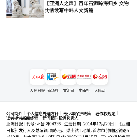
【亚洲人之声】百年石狮跨海归乡 文物
共情续写中韩人文新篇
人民日报
新华社
文汇网
中新社
人民网
公司简介
个人信息处理方针
青少年保护政策
著作权规定
新闻稿件投诉负责人
读者提供新闻线索
亚洲日报
刊号 : 서울,아04336
注册日期 : 2014年12月29日
《亚洲
|
|
|
日报》发行人及总编辑 : 郭永吉、梁圭铉
地址 : 首尔市
钟路区钟路5
|
街13号三共大厦11楼
创刊日期 : 2007年11月15日
青少年保护负责
|
|