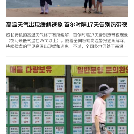
高温天气出现缓解迹象 首尔时隔17天告别热带夜
超长待机的高温天气终于有所缓解，首尔时隔17天告别热带夜现象
（夜间最低气温在25℃以上）。随着全国极端高温警报逐渐解除，
持续肆虐的罕见高温出现缓和迹象。不过，全国多地仍处于高温天
气之中，东海岸地区预计将迎来降雨。 据韩国气象厅9日消息，8
日18时至9日9时，首尔最低气温降至24.5摄氏度，持续17天的热
带夜暂时告一段落。气象专家分析称，覆盖韩半岛半岛的“双重高
压”中心向西北方向移动，导致部分地区出现云层和降雨，进而使
气温有所下降。 酷暑难耐的天气出现缓和形势，包括首尔在内的
首都圈以