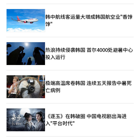
韩中航线客运量大增成韩国航空业"香饽
饽"
热浪持续侵袭韩国 首尔4000处避暑中心
投入运行
极端高温席卷韩国 连续五天报告中暑死
亡病例
《逐玉》在韩破圈 中国电视剧出海进
入"平台时代"