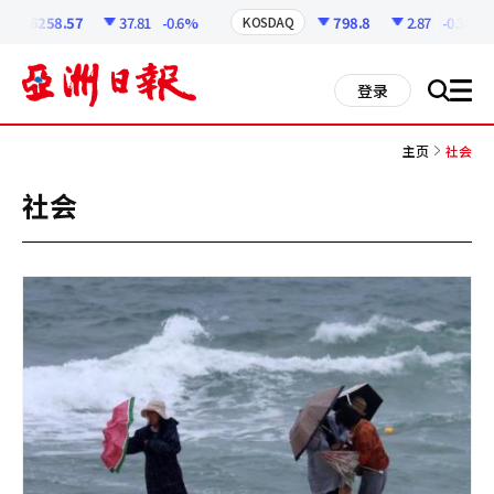
코
인
6258.57
37.81
-0.6%
798.8
2.87
-0.36%
KOSDAQ
정
보
all
登录
搜
men
索
主页
社会
社会