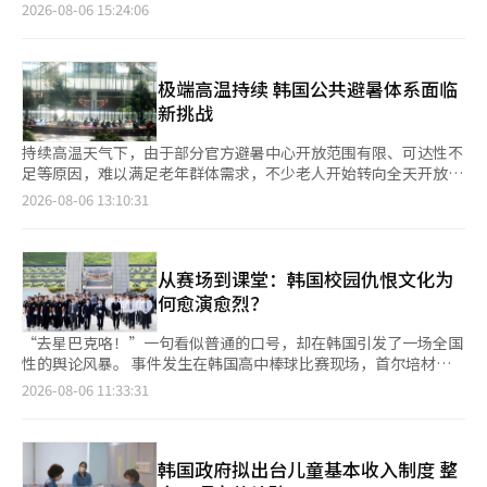
资增长放缓、最低工资涨幅下降、非正式员工增加以及劳动力市场
2026-08-06 15:24:06
两极分化，是导致工资差距再次扩大的主要原因。 韩国就业信息
院研究员金秀贤（音）6日发表在韩国产业劳动学会的论文公布了
上述研究结果。该研究基于韩国雇佣劳动部的相关数据，对韩国劳
动力市场工资变化趋势进行了分析。 数据显示，韩国高收入与低
极端高温持续 韩国公共避暑体系面临
收入劳动者之间的工资差距由2010年的5.517倍缩小至2020年的
新挑战
3.485倍，但到2024年又扩大至3.619倍。研究指
持续高温天气下，由于部分官方避暑中心开放范围有限、可达性不
足等原因，难以满足老年群体需求，不少老人开始转向全天开放、
免费且配套设施完善的公共空间避暑。 数据显示，截至本月4日，
2026-08-06 13:10:31
首尔市共设有4026处高温避暑中心，其中约71.3%为会员制设
施，大多属于敬老堂，真正明确向所有市民开放的仅202处，其余
设施大多仅限会员使用或开放情况不明确。此外，在已公布开放时
间的避暑中心中，超过半数在周末及节假日不开放。受开放条件、
从赛场到课堂：韩国校园仇恨文化为
地理位置及固定使用群体等因素影响，不少老人更倾向于选择开放
何愈演愈烈？
程度更高、出入更便利的博物馆、机场等公
“去星巴克咯！”一句看似普通的口号，却在韩国引发了一场全国
性的舆论风暴。 事件发生在韩国高中棒球比赛现场，首尔培材高
中棒球队在与光州一中比赛时，集体高喊“去星巴克咯”作为应援
2026-08-06 11:33:31
口号。对于不了解韩国社会背景的人来说，或许很难理解这句话为
何会引发争议。 这一事件之所以点爆舆论，与韩国星巴克的一场
营销争议密切相关。今年5月18日光州民主化运动纪念日当天，星
巴克韩国在营销文案中使用了“坦克日”等措辞，被舆论质疑影射
韩国政府拟出台儿童基本收入制度 整
并消费“5·18”光州民主化运动，