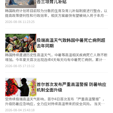
合三项育儿补贴
韩国政府计划将目前较为分散的生育及育儿补贴制度进行整合，以
提高政策便利性和行政效率，相关方案最快有望被纳入将于本月公
布的明年政府预算案。 综合国会及相关政府部门消息，保健福祉
2026-08-06 11:23:25
部与企划预算处正在就整合三项普惠育儿补贴的方案进行研究。新
的统一补贴制度将采用全新名称，体现李在明政府的政策特色。政
府相关人士透露，新的制度名称可能借鉴农村基本收入、青年基本
收入等现有制度，命名为儿童基本收入。 现有的三项普惠育儿补
极端高温天气致韩国中暑死亡病例超
贴在发放对象、发放时间及方式上各不相同。其中父母补贴面向0-
去年同期
1岁婴幼儿家庭发放，0
韩国持续遭遇历史性高温天气，中暑等高温相关疾病死亡人数不断
增加。今年夏天首次出现连续4天每天均有中暑死亡病例，累计死
亡人数升至21人，已超过去年同期水平，显示今夏高温的致命性明
2026-08-05 17:15:12
显增强。 据疾病管理厅（KDCA）5日公布的数据，前日全国500余
家急诊医疗机构共接诊高温相关疾病患者198人，其中1人死亡。
自本月1日起，全国每天新增患者均超过100人，8月3日达到202
人，连续两天接近200人。 最新报告死亡病例为忠清北道阴城郡一
首尔首次发布严重高温警报 防暑响应
名60多岁男性，在农田劳作时因高温中暑身亡。此外，疾病管理厅
机制全面升级
还确认，本月3日新增统计
受持续极端高温天气影响，首尔4日首次发布“严重高温警报”，
升级防暑应急响应，全力应对持续高温带来的安全风险。 当天上
午11时，气象厅对首尔全境发布“严重高温警报”。根据今年6月
2026-08-04 15:43:18