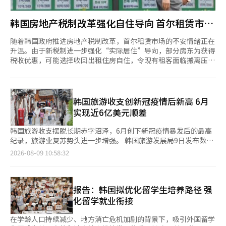
韩国房地产税制改革强化自住导向 首尔租赁市场
或进一步承压
随着韩国政府推进房地产税制改革，首尔租赁市场的不安情绪正在
升温。由于新税制进一步强化“实际居住”导向，部分房东为获得
税收优惠，可能选择收回出租住房自住，令现有租客面临搬离压
力。 韩国政府本月3日公布的税制改革方案，核心内容是将只拥有
一套住房的家庭在资本利得税和综合房地产税方面的扣除优惠，从
过去侧重“长期持有”调整为更侧重“实际居住”。 其中，长期
持有相关的税收优惠将向实际居住者倾斜。按照现行制度，持有者
韩国旅游收支创新冠疫情后新高 6月
即便并未实际居住，只要长期持有住房，也可享受一定比例的税收
实现近6亿美元顺差
扣
韩国旅游收支摆脱长期赤字沼泽，6月创下新冠疫情暴发后的最高
纪录，旅游业复苏势头进一步增强。 韩国旅游发展局9日发布数据
显示，今年6月韩国旅游收支实现5.966亿美元顺差，与去年6月
2026-08-09 10:58:32
8.468亿美元的赤字相比，旅游收支大幅改善约14.4亿美元。 韩国
旅游收支自新冠疫情开始大规模流行的2020年3月起，连续72个月
处于赤字状态，直至今年3月才扭亏为盈。 从全年数据来看，韩国
2023年至去年分别录得103.826亿美元、102.072亿美元和
报告：韩国拟优化留学生培养路径 强
107.604亿美元的赤字，连续三年赤字超过100亿美元。 今年年
化留学就业衔接
初，韩国旅游收支仍未摆脱亏损
在学龄人口持续减少、地方消亡危机加剧的背景下，吸引外国留学