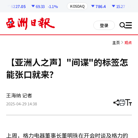
코
인
6227.05
69.33
-1.1%
786.4
15.27
-1.9%
KOSDAQ
정
보
all
登录
搜
men
索
主页
观点
【亚洲人之声】"间谍"的标签怎
能张口就来？
王海纳 记者
2025-04-29 14:38
分
打
调
享
印
整
文
大
章
小
上周，格力电器董事长董明珠在开会时谈及格力的