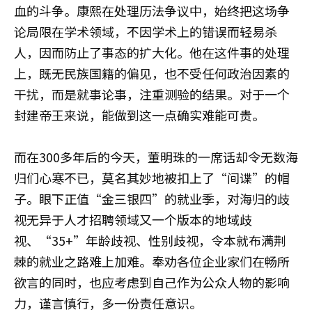
血的斗争。康熙在处理历法争议中，始终把这场争
论局限在学术领域，不因学术上的错误而轻易杀
人，因而防止了事态的扩大化。他在这件事的处理
上，既无民族国籍的偏见，也不受任何政治因素的
干扰，而是就事论事，注重测验的结果。对于一个
封建帝王来说，能做到这一点确实难能可贵。
而在300多年后的今天，董明珠的一席话却令无数海
归们心寒不已，莫名其妙地被扣上了“间谍”的帽
子。眼下正值“金三银四”的就业季，对海归的歧
视无异于人才招聘领域又一个版本的地域歧
视、“35+”年龄歧视、性别歧视，令本就布满荆
棘的就业之路难上加难。奉劝各位企业家们在畅所
欲言的同时，也应考虑到自己作为公众人物的影响
力，谨言慎行，多一份责任意识。