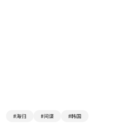
#海归
#间谍
#韩国