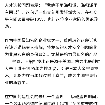
人才选拔问题表示：“我绝不用海归派，海归派里
有间谍”，这句话一出立刻引发轩然大波，在社交
平台阅读量突破10亿，也让这位企业家陷入舆论漩
涡。
作为中国最知名的企业家之一，董明珠的这段话实
在缺乏逻辑令人费解，将复杂的人才安全问题简化
为非黑即白的身份政治。尤其是格力最知名的产品
——空调，压缩机技术正是源于美国。格力电器创始
人朱江洪于1995年力排众议，引进日本大金空调技
术，让格力在当年超过对手春兰，成为中国空调行
业的新霸主。
在中国封建社会的最后一个盛世——康乾盛世期间，
一个名叫汤若望的德国传教士起到了至关重要的作