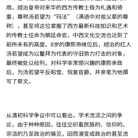
用。顺治皇帝对来华的西方传教士极为礼遇和倚
重，尊称汤若望为“玛法”（满语中对祖父辈的尊
称），甚至将这位掌握了西方最新科技知识和艺术
的传教士任命为朝廷命官，中西文化交流也达到了
前所未有的高度。8岁的康熙帝继位后，顺治的红人
汤若望成为以鳌拜为代表的守旧势力打击的对象，
最终被处以绞刑。对科学非常感兴趣的康熙亲政
后，为汤若望平反昭雪、恢复官爵，并亲笔为他撰
写了祭文。
从清初科学争议中可以看出，学术流派之间的争
论，由于种种原因，往往交织着民族的、信仰的、
宗派的乃至政治的偏见，因而演变成政治的甚至流