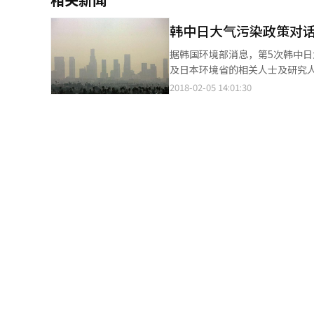
韩中日大气污染政策对
据韩国环境部消息，第5次韩中日大气污染政
及日本环境省的相关人士及研究
大气环境领域的课长级人士还将商讨三国合作消除雾霾的计划
2018-02-05 14:01:30
享范围也将扩大。目前韩国首都圈
个城市和中国74个城市。