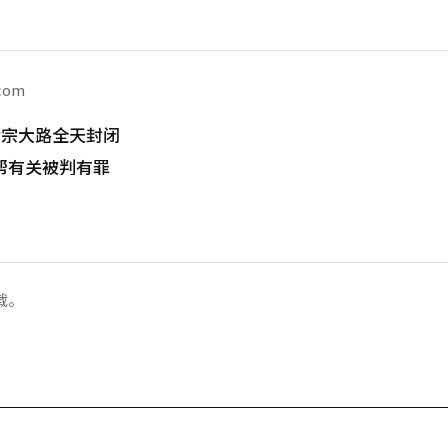
.com
世宗大路全天封闭
帮有关被判有罪
载。