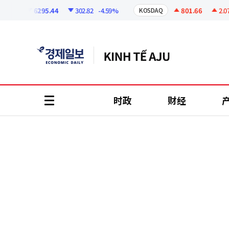
코
인
6295.44
302.82
-4.59%
801.66
2.07
+
I
KOSDAQ
정
보
时政
财经
all
menu