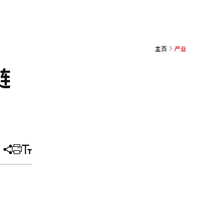
主页
产业
链
分
打
调
享
印
整
文
大
章
小