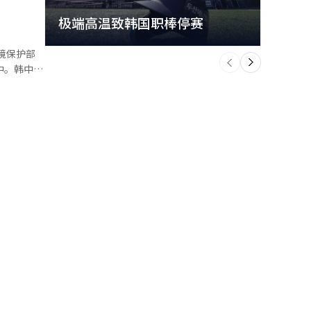
极端高温致韩国职棒停赛
首尔
个
前
一
中。韩中日
下
到韩国17