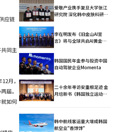
爱敬产业携手复旦大学张江
研究院 深化韩中皮肤科研合
供应链
作
李在明发布《旧金山AI宣
言》将与全球共启AI黄金时
代
平共同主
韩国国民年金参与投资中国
自动驾驶企业Momenta
12月，
二十余年寻访安重根足迹 金
办两届。
月培新书《韩国独立运动圣
地：向旅顺口追问历史》出
并就如何
版
韩中航线客运量大增成韩国
航空业"香饽饽"