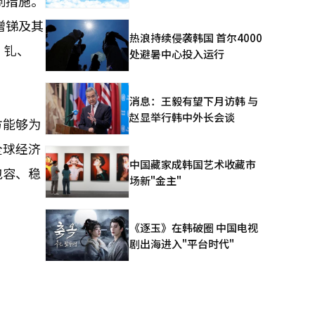
制措施。
增锑及其
热浪持续侵袭韩国 首尔4000
、钆、
处避暑中心投入运行
消息：王毅有望下月访韩 与
赵显举行韩中外长会谈
方能够为
全球经济
中国藏家成韩国艺术收藏市
包容、稳
场新"金主"
《逐玉》在韩破圈 中国电视
剧出海进入"平台时代"