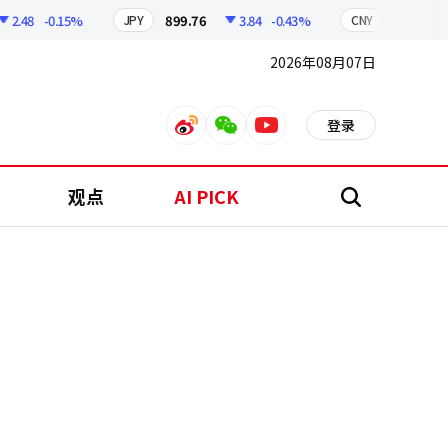
48
-0.15%
899.76
3.84
-0.43%
210.96
JPY
CNY
2026年08月07日
登录
weibo
weixin
youtube
观点
AI PICK
搜
索