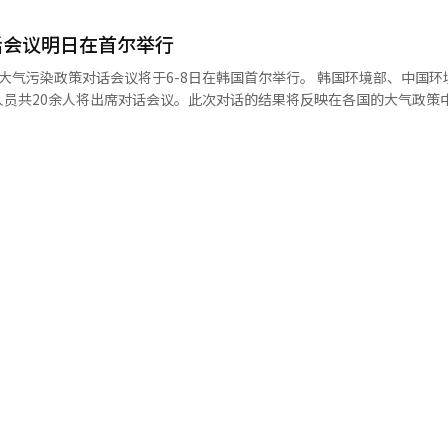
话会议明日在首尔举行
策对话会议将于6-8日在韩国首尔举行。 韩国环境部、中国环境保护部
人员共20余人将出席对话会议。此次对话的结果将反映在各国的大气政策
。 2015年韩中共同进行的大气质量实时监测资料的共
的3个市道和中国的35个城市共享大气质量的监测资料，今后将有望扩大