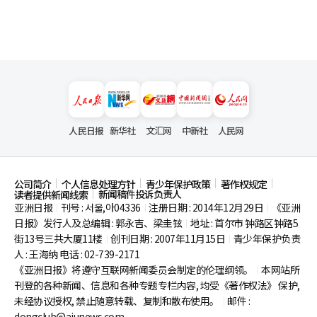
人民日报
新华社
文汇网
中新社
人民网
公司简介
个人信息处理方针
青少年保护政策
著作权规定
新闻稿件投诉负责人
读者提供新闻线索
亚洲日报
刊号 : 서울,아04336
注册日期 : 2014年12月29日
《亚洲
|
|
|
日报》发行人及总编辑 : 郭永吉、梁圭铉
地址 : 首尔市
钟路区钟路5
|
街13号三共大厦11楼
创刊日期 : 2007年11月15日
青少年保护负责
|
|
人 : 王海纳 电话 : 02-739-2171
《亚洲日报》将遵守互联网新闻委员会制定的伦理纲领。
本网站所
|
刊登的各种新闻、信息和各种专题专栏内容, 均受《著作权法》
保护,
未经协议授权, 禁止随意转载、复制和散布使用。
邮件 :
|
dongclub@ajunews.com