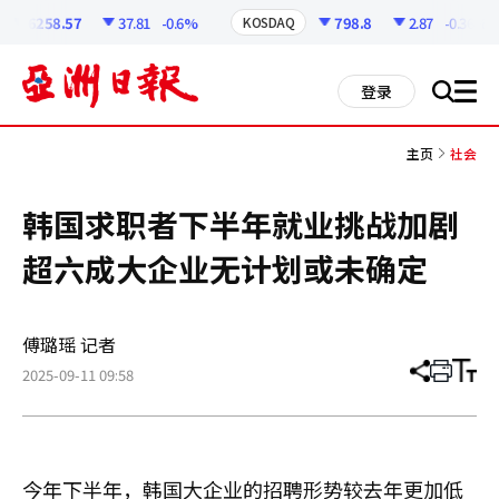
코
인
6258.57
37.81
-0.6%
798.8
2.87
-0.36%
KOSDAQ
정
보
all
登录
搜
men
索
主页
社会
韩国求职者下半年就业挑战加剧
超六成大企业无计划或未确定
傅璐瑶 记者
2025-09-11 09:58
分
打
调
享
印
整
文
大
章
小
今年下半年，韩国大企业的招聘形势较去年更加低