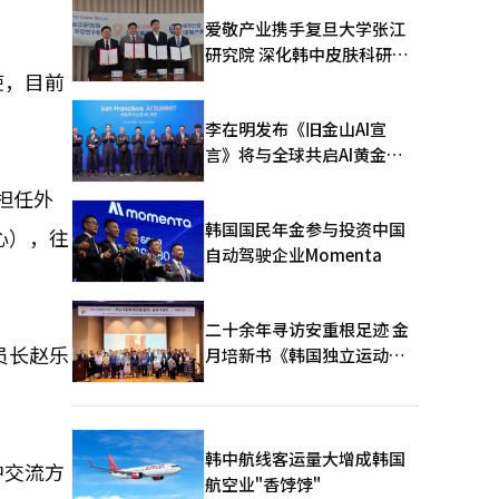
爱敬产业携手复旦大学张江
研究院 深化韩中皮肤科研合
使，目前
作
李在明发布《旧金山AI宣
言》将与全球共启AI黄金时
代
担任外
韩国国民年金参与投资中国
心），往
自动驾驶企业Momenta
二十余年寻访安重根足迹 金
员长赵乐
月培新书《韩国独立运动圣
地：向旅顺口追问历史》出
版
韩中航线客运量大增成韩国
中交流方
航空业"香饽饽"