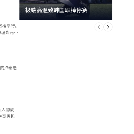
极端高温致韩国职棒停赛
首尔
个
前
一
9楼举行。
下
总理郑元
为国家实现
的经济强
 演讲
重要演讲，
和国的开
潮。 书