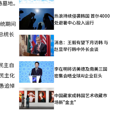
愚墓地。
热浪持续侵袭韩国 首尔4000
处避暑中心投入运行
总统期间
总统长
消息：王毅有望下月访韩 与
赵显举行韩中外长会谈
民主自
李在明将访美德及南美三国
8民主化
密集会晤全球AI企业巨头
泰愚追悼
中国藏家成韩国艺术收藏市
场新"金主"