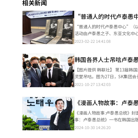
相关新闻
“普通人的时代卢泰愚
“普通人的时代卢泰愚中心”（以
活动由卢泰愚之子、东亚文化中
植、大韩发展战略研究院理事长金钟
2023-02-22 14:41:08
心负责人表示，卢泰愚政府已经
民主化作出的努力，铭记他凭借
韩国各界人士吊唁卢泰
国。该负责人还强调，政府有必要提升对卢泰愚总统的礼遇。 20
韩国政府发布公告说，由于卢泰愚
【图片提供 韩联社】 第13届韩国总统卢泰愚26日因病去世，韩国各界人士纷纷前往设在首尔大学附属医院的卢泰愚
文集《卢泰愚的想法，总统的演讲
灵堂吊唁。图为27日，SK集团
其中就包括1992年韩中建交当时卢泰愚发表的对国民特别谈
2021-10-27 13:42:03
演讲文集出版纪念会在韩国记者中
《漫画人物故事：卢泰
《漫画人物故事:卢泰愚总统》封面 【摄影 记者 金东佑】 在韩国已故前总统卢泰愚去世三周年之际，《漫画
事：卢泰愚总统》一书在韩国出版发行。 《漫画人物故事：卢泰愚总统》以生动有趣的漫画形
韩国第十三任总统期间的生平和主
2024-10-30 14:26:20
始，介绍了在卢泰愚执政时期，韩