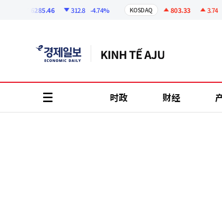
코
인
6285.46
312.8
-4.74%
803.33
3.74
+0.
I
KOSDAQ
정
보
时政
财经
all
menu