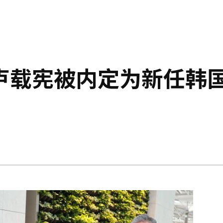
卢载宪被内定为新任韩