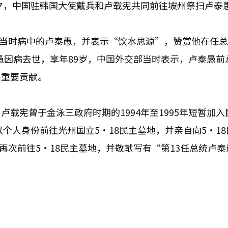
前夕，中国驻韩国大使戴兵和卢载宪共同前往坡州祭扫卢泰
探望当时病中的卢泰愚，并表示“饮水思源”，赞赏他在任
泰愚因病去世，享年89岁，中国外交部当时表示，卢泰愚前
出重要贡献。
载宪曾于金泳三政府时期的1994年至1995年短暂加入
以个人身份前往光州国立5·18民主墓地，并亲自向5·1
愚再次前往5·18民主墓地，并敬献写有“第13任总统卢