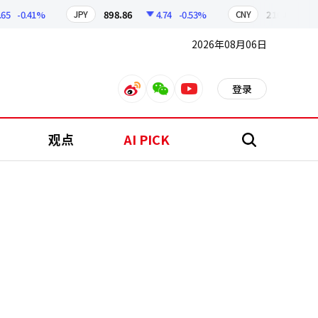
-0.41%
898.86
4.74
-0.53%
210.08
0.92
JPY
CNY
2026年08月06日
登录
weibo
weixin
youtube
观点
AI PICK
搜
索