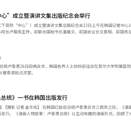
中心”成立暨演讲文集出版纪念会举行
下简称“中心”）成立暨演讲文集出版纪念会22日上午在韩国记者中心1
心院长卢载宪主持，前联合国秘书长潘基文、前国会议长文喜相、前国务
仁等人士出席，卢泰愚之女、蝴蝶艺术中心馆长卢素英也出席活动。 东亚文化中
谢幕30周年，此次以社团法人形式成立的中心是为让后人更多了解卢泰愚
在内政、外交和经济等各领域的先知卓见，引领大韩民国成长为全球瞩目
愚
21年10月26日，卢泰愚因病逝世，享年89岁。当时
生前功过参半，决定为其举行为期五天的国葬，但不将其遗体葬入国家公墓。
》书中收录了1988年到1993年卢泰愚担任第13届韩国总统期间的多篇
会长崔泰源抵达灵堂。
话。 2月22日上午，“普通人的时代卢泰愚中心”成立暨
心举行。【摄影 记者 李剑】
愚总统》一书在韩国出版发行
人物故
式，回顾了卢泰愚担任
要业绩，全书共由20个章节组成。从《6·29宣言》的发表宣布第六共
国逐渐去威权化，在政治、经济、社会、民生、教育各领域涌起的民主化浪