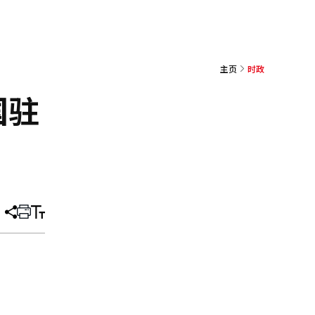
主页
时政
国驻
分
打
调
享
印
整
文
大
章
小