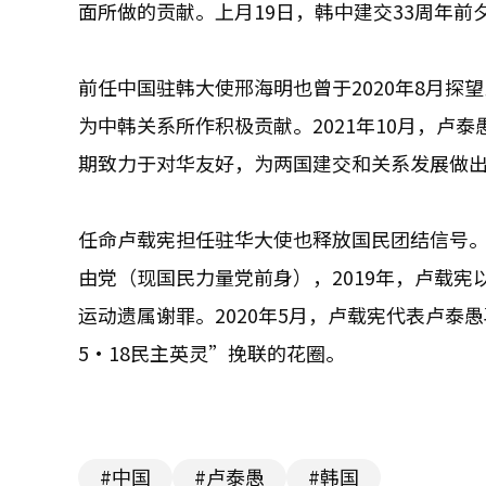
面所做的贡献。上月19日，韩中建交33周年
前任中国驻韩大使邢海明也曾于2020年8月
为中韩关系所作积极贡献。2021年10月，卢
期致力于对华友好，为两国建交和关系发展做
任命卢载宪担任驻华大使也释放国民团结信号。卢
由党（现国民力量党前身），2019年，卢载宪
运动遗属谢罪。2020年5月，卢载宪代表卢泰
5·18民主英灵”挽联的花圈。
#中国
#卢泰愚
#韩国