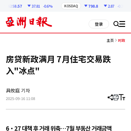
코
인
6258.57
37.81
-0.6%
798.8
2.87
-0.36%
KOSDAQ
정
보
all
登录
搜
men
索
主页
时政
房贷新政满月 7月住宅交易跌
入"冰点"
具攸庭 기자
2025-09-16 11:08
分
打
调
享
印
整
文
大
章
小
6·27 대책 후 거래 위축…7월 부동산 거래금액