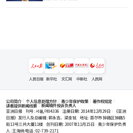
人民日报
新华社
文汇网
中新社
人民网
公司简介
个人信息处理方针
青少年保护政策
著作权规定
新闻稿件投诉负责人
读者提供新闻线索
亚洲日报
刊号 : 서울,아04336
注册日期 : 2014年12月29日
《亚洲
|
|
|
日报》发行人及总编辑 : 郭永吉、梁圭铉
地址 : 首尔市
钟路区钟路5
|
街13号三共大厦11楼
创刊日期 : 2007年11月15日
青少年保护负责
|
|
人 : 王海纳 电话 : 02-739-2171