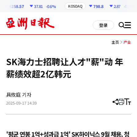
코
인
6258.57
37.81
-0.6%
798.8
2.87
-0.36%
KOSDAQ
정
보
all
登录
搜
men
索
主页
产业
SK海力士招聘让人才"薪"动 年
薪绩效超2亿韩元
具攸庭 기자
2025-09-17 14:39
分
打
调
享
印
整
文
大
章
小
'평균 연봉 1억+성과급 1억' SK하이닉스 9월 채용, 청