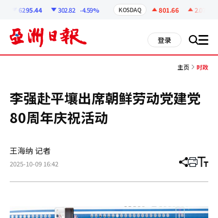
코
인
6295.44
302.82
-4.59%
801.66
2.07
+0.
KOSDAQ
정
보
all
登录
搜
men
索
主页
时政
李强赴平壤出席朝鲜劳动党建党
80周年庆祝活动
王海纳 记者
2025-10-09 16:42
分
打
调
享
印
整
文
大
章
小