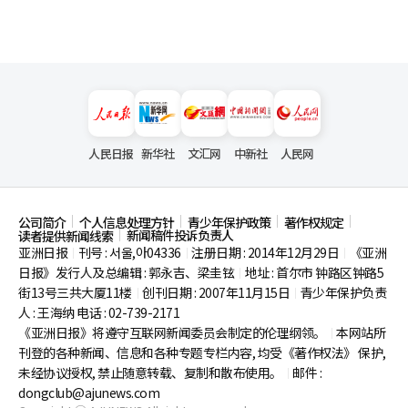
人民日报
新华社
文汇网
中新社
人民网
公司简介
个人信息处理方针
青少年保护政策
著作权规定
新闻稿件投诉负责人
读者提供新闻线索
亚洲日报
刊号 : 서울,아04336
注册日期 : 2014年12月29日
《亚洲
|
|
|
日报》发行人及总编辑 : 郭永吉、梁圭铉
地址 : 首尔市
钟路区钟路5
|
街13号三共大厦11楼
创刊日期 : 2007年11月15日
青少年保护负责
|
|
人 : 王海纳 电话 : 02-739-2171
《亚洲日报》将遵守互联网新闻委员会制定的伦理纲领。
本网站所
|
刊登的各种新闻、信息和各种专题专栏内容, 均受《著作权法》
保护,
未经协议授权, 禁止随意转载、复制和散布使用。
邮件 :
|
dongclub@ajunews.com