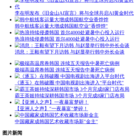
李在明发布《旧金山AI宣言》将与全球共启AI黄金时代
韩中航线客运量大增成韩国航空业"香饽饽"
热浪持续侵袭韩国 首尔4000处避暑中心投入运行
消息：王毅有望下月访韩 与赵显举行韩中外长会谈
极端高温席卷韩国 连续五天报告中暑死亡病例
《逐玉》在韩破圈 中国电视剧出海进入"平台时代"
霸王茶姬持续深耕韩国市场 3个月完成8家门店布局
【亚洲人之声】"一夜暴富"梦碎！
中国藏家成韩国艺术收藏市场新"金主"
图片新闻