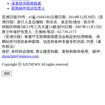
读者提供新闻线索
新闻稿件投诉负责人
亚洲日报
|
刊号 : 서울,아04336
|
注册日期 : 2014年12月29日
|
《亚
洲日报》发行人及总编辑 : 郭永吉、梁圭铉
|
地址 : 首尔市
钟路区钟路5街13号三共大厦11楼
|
创刊日期 : 2007年11月15日
|
青少年保护负责人 : 王海纳 电话 : 02-739-2171
《亚洲日报》将遵守互联网新闻委员会制定的伦理纲领。
|
本
网站所刊登的各种新闻、信息和各种专题专栏内容, 均受《著
作权法》
保护, 未经协议授权, 禁止随意转载、复制和散布使用。
|
邮件 :
dongclub@ajunews.com
Copyright ⓒ AJUNEWS All rights reserved.
顶部