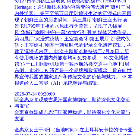
6月27日举办的主题展览‘科技驱动的遗产(Tech-Driven
Heritage)：通过新技术和内容演变的伟大遗产’吸引了国
内外游客。 第三至第五展厅则通过生动的沉浸式内容再
现了朝鲜王室的历史瞬间。第三展厅‘朝鲜王室出行场
景’以1795年正祖的水原出行为背景，呈现了八幅屏
风‘华城行幸图’中的一幕‘欢愉行列图’的媒体艺术作品。
第四展厅‘沉浸式仪轨：王室宴会’和第五展厅‘沉浸式仪
轨：王室婚礼’则基于朝鲜时代的记录文化遗产仪轨，构
建了沉浸式内容。 此次主题展览将持续至7月28日，所
有使用机场的国内外旅客均可免费参观。 ‘K-文化博物
馆’位于仁川国际机场第一客运航站楼交通中心地下1层
东侧。 此外，K-遗产是一个品牌和政策概念，旨在向世
界宣传我国的国家遗产和传统文化的价值与魅力。 ※ 本
报道经人工智能（AI）系统翻译与编辑。
2026-07-14 09:20:00
金惠京参观成吉思汗国家博物馆，期待深化文化交流与
友谊
金惠京女士于8日（当地时间）在土耳其安卡拉的恰卡亚