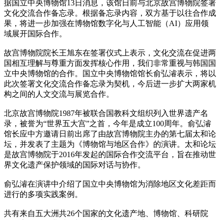
据国立中央博物馆13日消息，该馆日前与北京故宫博物院签署
文化交流合作备忘录。根据备忘录内容，双方基于以往合作成
果，将进一步加强在博物馆数字化与人工智能（AI）应用领
域展开国际合作。
故宫博物院院长王旭东在签署仪式上表示，文化交流在促进两
国相互理解与尊重方面发挥核心作用，我们非常重视与韩国国
立中央博物馆的合作。国立中央博物馆馆长俞弘濬表示，将以
此次签署文化交流合作备忘录为契机，今后进一步扩大两家机
构之间的人文交流与展览合作。
北京故宫博物院1987年被联合国教科文组织列入世界遗产名
录，被誉为“世界五大宫”之首，今年是成立100周年。俞弘濬
馆长应中方邀请日前出席了由故宫博物院主办的第七届太和论
坛，并发表了主题为《博物馆与地区合作》的演讲。太和论坛
是故宫博物院于2016年发起的国际合作交流平台，旨在推动世
界文化遗产保护领域的国际对话与协作。
俞弘濬在演讲中介绍了国立中央博物馆为消除地区文化差距而
进行的多项实践案例。
共有来自五大洲共26个国家的文化遗产地、博物馆、科研院