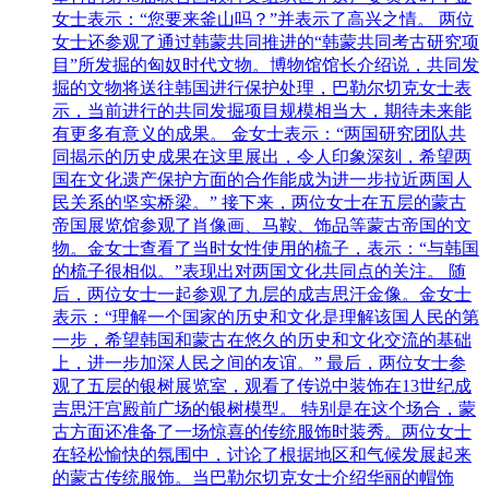
女士表示：“您要来釜山吗？”并表示了高兴之情。 两位
女士还参观了通过韩蒙共同推进的“韩蒙共同考古研究项
目”所发掘的匈奴时代文物。博物馆馆长介绍说，共同发
掘的文物将送往韩国进行保护处理，巴勒尔切克女士表
示，当前进行的共同发掘项目规模相当大，期待未来能
有更多有意义的成果。 金女士表示：“两国研究团队共
同揭示的历史成果在这里展出，令人印象深刻，希望两
国在文化遗产保护方面的合作能成为进一步拉近两国人
民关系的坚实桥梁。” 接下来，两位女士在五层的蒙古
帝国展览馆参观了肖像画、马鞍、饰品等蒙古帝国的文
物。金女士查看了当时女性使用的梳子，表示：“与韩国
的梳子很相似。”表现出对两国文化共同点的关注。 随
后，两位女士一起参观了九层的成吉思汗金像。金女士
表示：“理解一个国家的历史和文化是理解该国人民的第
一步，希望韩国和蒙古在悠久的历史和文化交流的基础
上，进一步加深人民之间的友谊。” 最后，两位女士参
观了五层的银树展览室，观看了传说中装饰在13世纪成
吉思汗宫殿前广场的银树模型。 特别是在这个场合，蒙
古方面还准备了一场惊喜的传统服饰时装秀。两位女士
在轻松愉快的氛围中，讨论了根据地区和气候发展起来
的蒙古传统服饰。当巴勒尔切克女士介绍华丽的帽饰