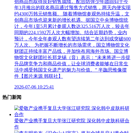
创商品也取得良好销售成绩。配合防弹少年团回归于今
年3月推出的联名商品通过预售方式销售，两天内便实现
约4300万韩元销售额。 随着博物馆参观热持续升温，文
创商品市场也迎来新的增长机遇。据国立中央博物馆统
计，今年1至5月累计参观人数达325.516万人次，较去年
同期的224.1592万人次大幅增加。结合近期趋势，业内
预计，今年全年参观人数有望连续第二年达到或突破600
万人次。 为把握不断增长的市场需求，国立博物馆文化
财团正持续丰富产品线，并加快布局海外市场。国立博
物馆文化财团社长郑龙锡（音）表示：“未来将进一步提
升品牌竞争力和商品价值，让全球消费者能够在日常生
活中感受韩国文化遗产的魅力与价值。” 半跏思惟像摆
件【图片来源 韩联社】
2026-07-06 10:25:41
热门新闻
爱敬产业携手复旦大学张江研究院 深化韩中皮肤科研合
作