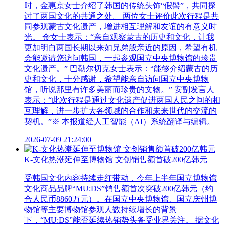
时，金惠京女士介绍了韩国的传统头饰“假髻”，共同探
讨了两国文化的共通之处。 两位女士评价此次行程是共
同参观蒙古文化遗产，增进相互理解和友谊的有意义时
光。 金女士表示：“亲自观察蒙古的历史和文化，让我
更加明白两国长期以来如兄弟般亲近的原因，希望有机
会能邀请您访问韩国，一起参观国立中央博物馆的珍贵
文化遗产。” 巴勒尔切克女士表示：“能够介绍蒙古的历
史和文化，十分感谢，希望能亲自访问国立中央博物
馆，听说那里有许多美丽而珍贵的文物。” 安副发言人
表示：“此次行程是通过文化遗产促进两国人民之间的相
互理解，进一步扩大各领域的合作和未来世代的交流的
契机。”※ 本报道经人工智能（AI）系统翻译与编辑。
2026-07-09 21:24:00
K-文化热潮延伸至博物馆 文创销售额首破200亿韩元
受韩国文化内容持续走红带动，今年上半年国立博物馆
文化商品品牌“MU:DS”销售额首次突破200亿韩元（约
合人民币8860万元）。在国立中央博物馆、国立庆州博
物馆等主要博物馆参观人数持续增长的背景
下，“MU:DS”能否延续热销势头备受业界关注。 据文化