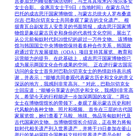
宫参加北约峰会配偶活动时，与土耳其埃米内·埃尔多安
女士合影。 金惠京女士于9日（当地时间）在蒙古乌兰
巴托的成吉思汗国家博物馆，与蒙古总统夫人罗布桑道
尔吉·巴勒尔切克女士共同参观了蒙古的文化遗产。 根
据青瓦台副发言人安贵灵的书面简报，成吉思汗国家博
物馆是象征蒙古历史和身份的代表性文化空间，展出了
从公元前匈奴时代到20世纪的超过一万件文物。 该博物
馆与韩国国立中央博物馆保持着多种合作关系，韩国政
府通过官方发展援助（ODA）项目支持其展览、教育和
运营能力的提升。在此基础上，成吉思汗国家博物馆已
成为展示两国文化合作成果的空间。 正在进行蒙古国宾
访问的金女士首先对巴勒尔切克女士的热情款待表示感
谢，并表示：“能够共同参观代表蒙古历史和文化的意义
深远的地方，我感到非常高兴。” 对此，巴勒尔切克女
士回应道：“能够分享蒙古的历史和文化，我感到非常高
兴，希望今天的行程能进一步加深两国的友谊。” 两位
女士在博物馆馆长的带领下，参观了展示蒙古历史和时
代风貌的各种文物、照片和视频。 首先在三层的古代国
家展览馆，她们查看了马鞍、地毯、饰品等匈奴时代及
古代国家的文物。当博物馆馆长介绍说，正在努力将匈
奴时代相关遗产列入世界遗产，并将于19日参加在釜山
举行的第48届联合国教科文组织世界遗产委员会时，金