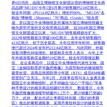
界6日消息，由国立博物馆文化财团运营的博物馆文化商
品品牌“MU:DS”今年1至6月累计销售额约218亿韩元，
较去年同期（约114.8亿韩元）增长约90%。 “MU:DS”名
称由“博物馆（Museum）”与“商品（Goods）”组合而
成，是以国立中央博物馆及所属地方国立博物馆馆藏文
物为原型开发的文化创意商品品牌。 自2004年国立博物
馆文化财团成立以来，“MU:DS”销售规模稳步扩大。
2022年销售额首次突破100亿韩元，去年全年销售额约
413亿韩元，创下历史新高。今年仅用半年时间，销售额
便已超过2024年全年约212.84亿韩元。 与此同时，外籍
游客消费也持续增长。财团相关负责人表示，今年上半
年外籍游客购买金额约10亿韩元，较去年同期接近翻
倍。 在众多商品中，以国立中央博物馆代表性文物、国
宝《金铜弥勒菩萨半跏思惟像》为原型制作的微缩模型
最受欢迎。该商品曾因防弹少年团（BTS）成员RM收藏
而受到广泛关注。今年2月，总统李在明与夫人金惠京参
观国立中央博物馆时，还手持融合“比心”“手指心”等多
种手势设计的相关商品拍摄纪念照片。 数据显示，今年
半跏思惟像微缩模型销量约1.2万个，累计销量已突破6
万个。此外，配合忠武公李舜臣特别展《我们的李舜
臣》推出的葡萄酒瓶塞、采用丹青纹样设计的键盘等文