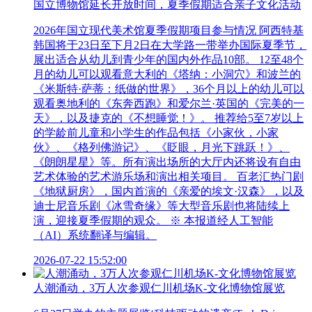
国立博物馆延长开放时间，夏季假期适合亲子文化活动
2026年国立现代美术馆夏季假期项目参与情况 阿西特基
韩国将于23日至下月2日在大学路一带举办国际夏季节，
展出适合从幼儿到青少年的国内外作品10部。 12至48个
月的幼儿可以观看意大利的《塔纳：小洞穴》和波兰的
《米斯特·萨蒂：纸做的世界》，36个月以上的幼儿可以
观看奥地利的《东奔西跑》和爱尔兰·英国的《完美的一
天》，以及捷克的《不想睡觉！》。 推荐给5至7岁以上
的学龄前儿童和小学生的作品包括《小家伙，小家
伙》、《格列佛游记》、《眨眼，月光下跳跃！》、
《朗朗星星》等。所有演出场所的大厅内还将设有自由
艺术体验的艺术游乐场和演出相关项目。 百老汇热门剧
《地狱厨房》，国内首演的《亲爱的埃文·汉森》，以及
迪士尼音乐剧《冰雪奇缘》等大型音乐剧也将陆续上
演，迎接夏季假期的观众。 ※ 本报道经人工智能
（AI）系统翻译与编辑。
2026-07-22 15:52:00
人潮涌动，3万人次参观仁川机场K-文化博物馆展览