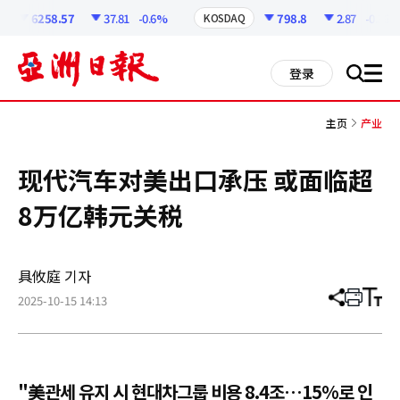
코
인
6258.57
37.81
-0.6%
798.8
2.87
-0.36%
KOSDAQ
정
보
all
登录
搜
men
索
主页
产业
现代汽车对美出口承压 或面临超
8万亿韩元关税
具攸庭 기자
2025-10-15 14:13
分
打
调
享
印
整
文
大
章
小
"美관세 유지 시 현대차그룹 비용 8.4조…15%로 인