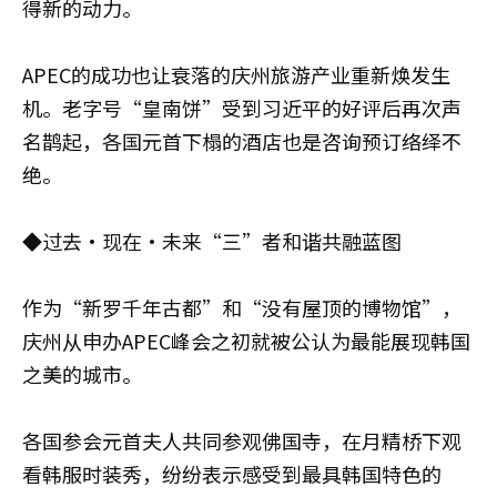
得新的动力。
APEC的成功也让衰落的庆州旅游产业重新焕发生
机。老字号“皇南饼”受到习近平的好评后再次声
名鹊起，各国元首下榻的酒店也是咨询预订络绎不
绝。
◆过去·现在·未来“三”者和谐共融蓝图
作为“新罗千年古都”和“没有屋顶的博物馆”，
庆州从申办APEC峰会之初就被公认为最能展现韩国
之美的城市。
各国参会元首夫人共同参观佛国寺，在月精桥下观
看韩服时装秀，纷纷表示感受到最具韩国特色的