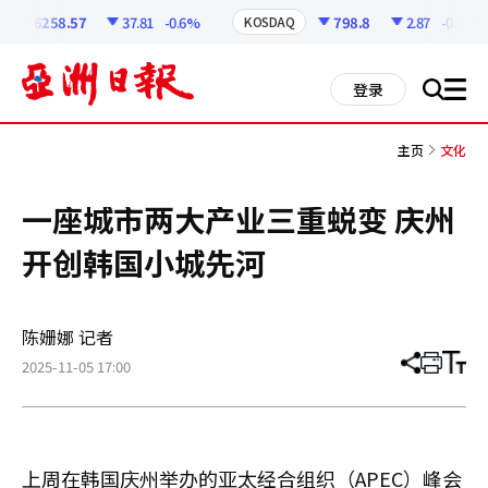
코
인
6258.57
37.81
-0.6%
798.8
2.87
-0.36%
KOSDAQ
정
보
all
登录
搜
men
索
主页
文化
一座城市两大产业三重蜕变 庆州
开创韩国小城先河
陈姗娜 记者
2025-11-05 17:00
分
打
调
享
印
整
文
大
章
小
上周在韩国庆州举办的亚太经合组织（APEC）峰会