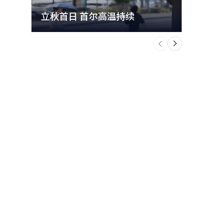
立秋首日 首尔高温持续
极端
个
前
一
下