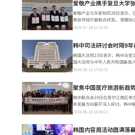
爱敬产业携手复旦大学张
爱敬产业与东星制药28日表示，
美容领域开展联合研发。 根据协议，各方将围绕皮肤科学、化妆品、医药及健康护理等领域建立长期合作机制，共享
科研能力、产品开发经验以及临
2026-07-28 11:22:05
究、新原料、新材料、新剂型及递
论文发表及专利申请、技术转移与商业
韩中司法研讨会时隔9年
探讨共同研发、建设生产设施、
权归属及商业化条件等事项，将通过后续单独协议进一步明确
韩国大法院23日表示，韩中法官交流活
支持新合作项目发掘、各方协调
国大法院与中华人民共和国最高人
校、医院、科研机构参与合作预留空间。 为提高合作的持续性与执行效率，各方还计划成立由
间签署的谅解备忘录设立，并于2008年首次举行。 此后，研讨会由韩中两
2026-06-23 17:03:31
长的联合运营委员会，并通过工
次会议也是时隔9年恢复举行。 中方代表团由中华人民共和国最高人民法院民四庭副庭长王海峰、二级高级法官冉容
有效期为签署之日起5年。 各方表示，希望通过此次合作，充分发挥复旦大学张江研究院在产学研合作及技术商业化
等高级法官组成；韩方则由法院行政处国
方面的优势，与爱敬产业及东星制药的研发和产品开
聚焦中国医疗旅游新趋势
智能（AI）与在线法院、国际商
公司与复旦大学张江研究院建立长
展和经验进行交流。 法院行政处相关人士表示，两国代表团围绕司法机关面临的现实课题进行了深入讨论和经验分
韩中联合会19日在首尔江南区举
型开发等领域开展联合研究，并将成果转化为差异化的
享。未来将以此次研讨会为契机
来发展方向展开深入探讨。韩中联
（左起）、东星制药代表崔容硕
韩国大法院全景【图片来源 韩联
GOODMEDIKOREA代表金度均，以及丽
2026-06-20 15:54:11
研发MOU后合影留念。【图片来
费需求呈现明显分化。一类是以
2030多岁的自由行（FIT）游
韩国内容周活动圆满落幕
出生）更习惯通过小红书、抖音