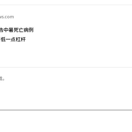
ws.com
告中暑死亡病例
要低一点杠杆
载。