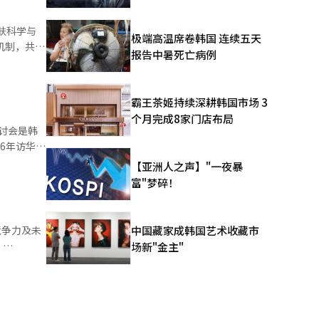
肤科学与
极端高温席卷韩国 连续五天
报告中暑死亡病例
科学联合研
、研究成果
霸王茶姬持续深耕韩国市场 3
担、知识产
个月完成8家门店布局
国内外高
6年访华期
【亚洲人之声】"一夜暴
讨论。协议
富"梦碎！
中的最新发
原料及新剂
竞争力及未
中国藏家成韩国艺术收藏市
流与合作。
，
场新"金主"
科学与美容
安排行程的
000年代
模式已发生