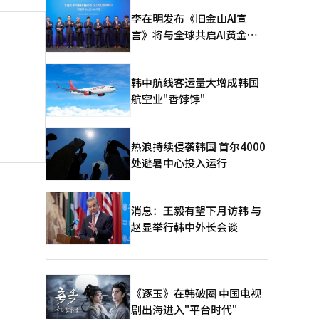
李在明发布《旧金山AI宣
言》将与全球共启AI黄金时
代
韩中航线客运量大增成韩国
航空业"香饽饽"
热浪持续侵袭韩国 首尔4000
处避暑中心投入运行
消息：王毅有望下月访韩 与
赵显举行韩中外长会谈
《逐玉》在韩破圈 中国电视
剧出海进入"平台时代"