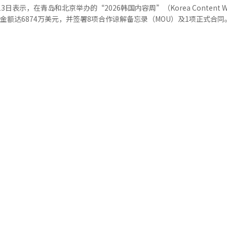
日表示，在青岛和北京举办的“2026韩国内容周”（Korea Content W
峨山医院为代表的大型医院已跻身世界癌症治疗领先行列，韩国医生在精
额达6874万美元，并签署8项合作谅解备忘录（MOU）及1项正式合同。 据
均具有较强竞争力。尹盛民将韩国医疗的核心竞争力总结为头脑、眼睛、
5月27日至29日在青岛、7月1日至3日在北京举行，共有30家韩国内容企
、敏锐的审美能力、精湛细腻的医疗技术，以及温暖的人文关怀。他强调
展联合制作、投资及知识产权
样关怀患者的服务文化，是中国短时间内难以追赶的独特优势。” 金度均则重点
参与洽谈。韩国文化产业振兴院为参展企业提供一对一商务对接、合同及
认为，韩国医疗旅游正逐渐从过去依赖旅行社和代理机构的B2B模式，
来，医疗机构需更加重视通过小红书、抖音等中国社交媒体平台建立品牌
化产业振兴院北京商务中心负责人金基宪（音）表
强调，医疗旅游本质上属于服务业，真正决定行业竞争力的并非广告投入
业在联合制作、知识产权开发、投资等领域深化合作，共同构建可持续发
【图片提供 韩国文化产业振兴院】
，近年来中国医疗设备及医院基础设施发展迅速，在硬件层面已接近甚至
化方案设计以及患者精细化服务等方面，韩国医生仍保持较强优势。他表
疗机构未来更应持续加强高难度整形、内窥镜手术等核心技术研发，以保
136届专题研讨会参会者合影留念。【图片提供 韩中