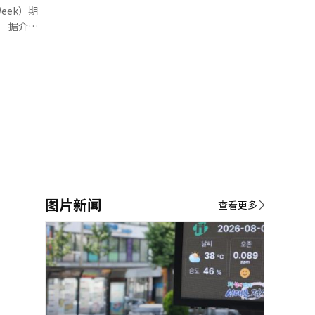
eek）期
细手术技
介
双手和心脏
业参展，围
：“韩国人
法律咨询等
转向以消费
信任，提升
，而是患者
展的内容产
部分超过韩
示，面对中
持国际竞争
图片新闻
查看更多