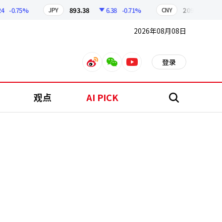
-0.75%
893.38
6.38
-0.71%
209.17
1.79
JPY
CNY
2026年08月08日
登录
weibo
weixin
youtube
观点
AI PICK
搜
索