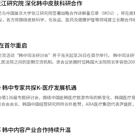
江研究院 深化韩中皮肤科研合作
已与中国复旦大学张江研究院签署战略合作谅解备忘录（MOU），将在皮
床研究网络，并共同探索技术商业化路径。双方将围绕皮肤、头皮及毛发
送技术开发、基于人工智能（AI）的皮肤与头皮数据库及分析平台建设
化，以及中国和全球市场拓展、审批及许可等领域开展合作。 此外，各方还将
在首尔重启
设立合资公司及开展投资合作等方案。具体合作机构、职责分工、费用承
。 将爱敬产业与东星制药纳入旗下的泰光集团表示，将
动“韩中司法研讨会”将于当天起至26日在首尔举行。 韩中司法研讨会是韩
及业务结构审查等工作，确保合作机制顺利运行，并为集团其他子公司及
民法院之间的定期交流机制。该会议依据时任韩国大法院院长李容勋200
韩中双方共同担任委员
国轮流主办，但自2017年后一度中断。本
作层协商机制，就研究项目、职责分工、推进时间及预算等具体事项展开
际综合审议官（高等法院法官）担任团长率团参会。 本届研讨会将围绕人工
发能力形成协同效应。 爱敬产业代表金相俊表示：“此次合作为
 韩中专家共探K-医疗发展机遇
事及海事审判、电子送达、视频证人询问等议题展开讨论，并就司法实践
期科研合作奠定了基础。未来将围绕皮肤与头皮数据、AI分析平台、新
办第136届专题研讨会，围绕中国赴韩医疗旅游市场的新变化、韩国医疗
产品竞争力。” 27日下午，泰光集团战略支援室室长曹泰炫
，推动韩中司法研讨机制恢复常态化运行，并进一步扩大两国司法领域交
合会会长、韩国中国经营研究所所长朴胜赞，ARA医疗集团代表尹盛民
、复旦大学张江研究院院长胡建华、爱敬产业代表金相俊在上海签署皮肤
社】
品整形外科院长李英宇分别发表主题演讲。 朴胜赞指出，当前中国游客的消
源 爱敬产业】
高端医疗为目的的高消费群体，另一类则是依靠社交媒体获取信息、自主
客。他表示，过去中国游客多以跟团游为主，而如今的MZ世代（1980年代至2
 韩中内容产业合作持续升温
等社交媒体获取信息，并自主完成行程规划与预订，赴韩医疗旅游的消费