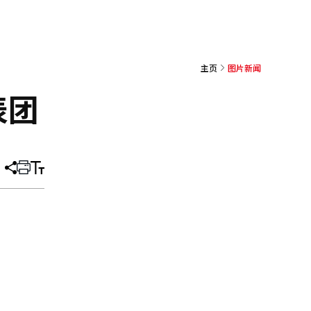
主页
图片新闻
表团
分
打
调
享
印
整
文
大
章
小