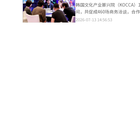
显著转变。 尹盛民对韩国医疗产业的国际竞争力进行了深入分析。他表示，韩国医疗在亚洲乃至全球范围内仍具备明
韩国文化产业振兴院（KOCCA）13
显优势，以三星首尔医院、首尔
间，共促成460场商务洽谈，合作金
术、审美能力以及医疗服务方面
绍，“2026韩国内容周”分别于
2026-07-13 14:56:53
四个关键词：即优秀的医疗人才
绕影视、动漫、游戏等领域开展商务对接。 活动期间，共有114家有意与韩国企业开
细腻的手工技艺，以及像照顾家人一
（IP）授权合作的中国内容企业
关注医疗旅游营销模式的变化。他
服务。 韩国文化产业振兴院表示，活动结束后还将通过线上商务洽谈、知识产权法律咨询等方式持续提供后续支持，
者自主选择为主的B2C模式。未
推动此次商务洽谈成果尽快转化为正式合同和联合项目。 韩国文
患者对医院及医生的认可度。他
示，未来将继续支持韩中两国企
满意度与口碑传播。 拥有丰富中国执业经验的整形外科医生李英宇，结合多年在华从业经历，分享了他对中韩医疗产
业合作生态。 活动现场
业竞争格局的观察。李英宇认为
国，但在高难度整形修复、个性
国医疗行业的快速崛起，韩国医
优势，并通过持续创新，满足不断升级的国际医疗旅游需求。 第
联合会】