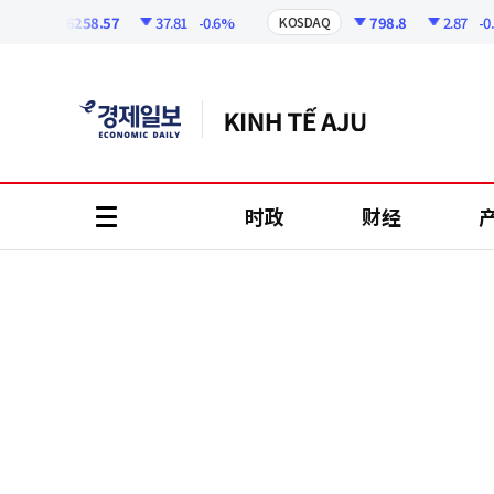
코
인
6258.57
37.81
-0.6%
798.8
2.87
-0.36
KOSDAQ
정
보
时政
财经
all
menu