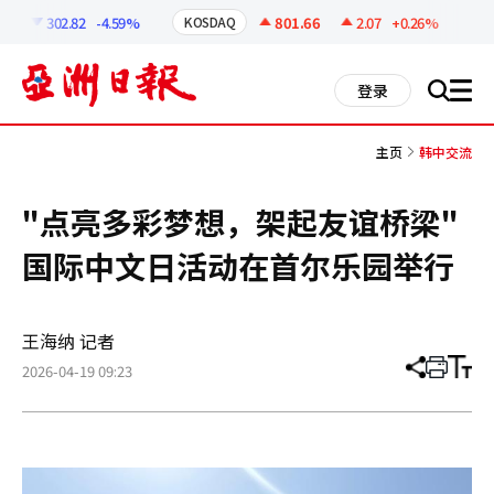
코
인
302.82
-4.59%
801.66
2.07
+0.26%
KOSDAQ
USD
정
보
all
登录
搜
men
索
主页
韩中交流
"点亮多彩梦想，架起友谊桥梁"
国际中文日活动在首尔乐园举行
王海纳 记者
2026-04-19 09:23
分
打
调
享
印
整
文
大
章
小