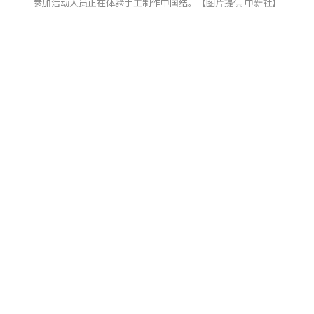
参加活动人员正在体验手工制作中国结。【图片提供 中新社】