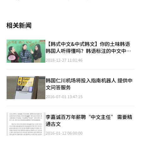
相关新闻
【韩式中文&中式韩文】你的土味韩语
韩国人听得懂吗？韩语标注的中文中国
人听得懂吗？
2018-12-27 11:01:46
韩国仁川机场将投入指南机器人 提供中
文问答服务
2016-07-01 13:47:15
李嘉诚百万年薪聘“中文主任” 需要精
通古文
2016-01-12 06:00:00