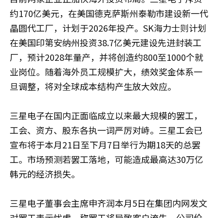
约170亿美元，在美国德克萨斯州泰勒市建设新一代
晶圆代工厂，计划于2026年投产。SK海力士则计划
在美国印第安纳州投资38.7亿美元建设先进封装工
厂，预计2028年量产，并将创造约800至1000个就
业岗位。随着海外员工规模扩大，绩效奖金体系一
旦调整，将对全球成本结构产生放大效应。
三星电子在国内正面临成立以来最大规模的罢工，
工会、资方、股东各执一词严厉对峙。三星工会已
宣布将于本月21日至下月7日举行为期18天的总罢
工。市场预测若罢工落地，可能造成最高达30万亿
韩元的经济损失。
三星电子董事会主席申齐润本月5日在集团内网发文
对罢工表示忧虑，称罢工将导致客户流失、公司价