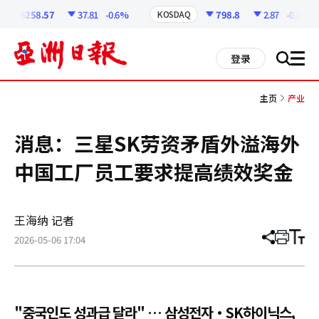
코
인
6258.57
37.81
-0.6%
798.8
2.87
-0.36%
KOSDAQ
정
보
all
登录
搜
men
索
主页
产业
消息：三星SK劳资矛盾外溢海外
中国工厂员工要求提高绩效奖金
王海纳 记者
2026-05-06 17:04
分
打
调
享
印
整
文
大
章
小
"중국인도 성과급 달라" … 삼성전자·SK하이닉스,