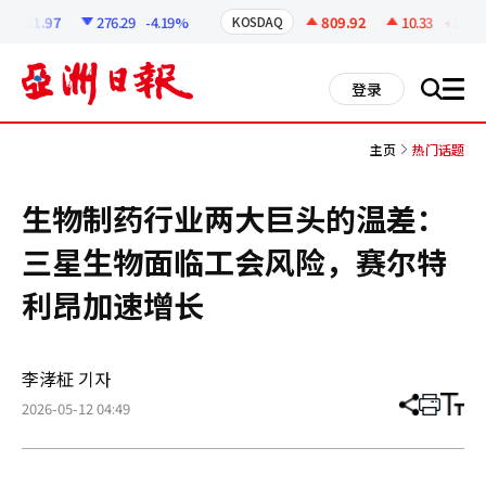
코
인
6321.97
276.29
-4.19%
809.92
10.33
+1.29%
KOSDAQ
정
보
all
登录
搜
men
索
主页
热门话题
生物制药行业两大巨头的温差：
三星生物面临工会风险，赛尔特
利昂加速增长
李涍柾 기자
2026-05-12 04:49
分
打
调
享
印
整
文
大
章
小