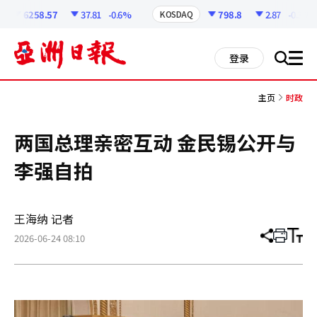
코
인
6258.57
37.81
-0.6%
798.8
2.87
-0.36%
KOSDAQ
정
보
all
登录
搜
men
索
主页
时政
两国总理亲密互动 金民锡公开与
李强自拍
王海纳 记者
2026-06-24 08:10
分
打
调
享
印
整
文
大
章
小