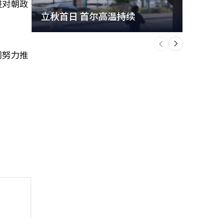
进对朝政
立秋首日 首尔高温持续
极端
个
前
一
下
同努力推