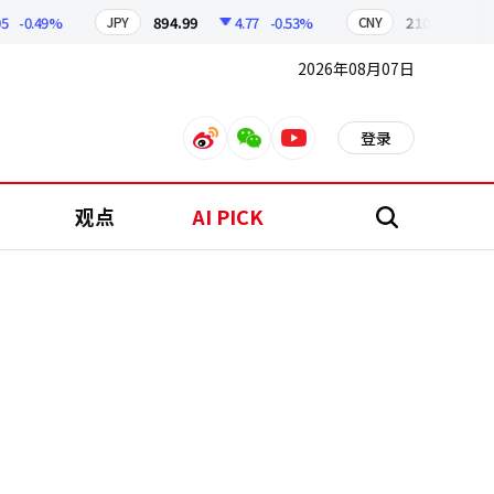
0.49%
894.99
4.77
-0.53%
210.09
0.87
JPY
CNY
2026年08月07日
登录
weibo
weixin
youtube
观点
AI PICK
搜
索