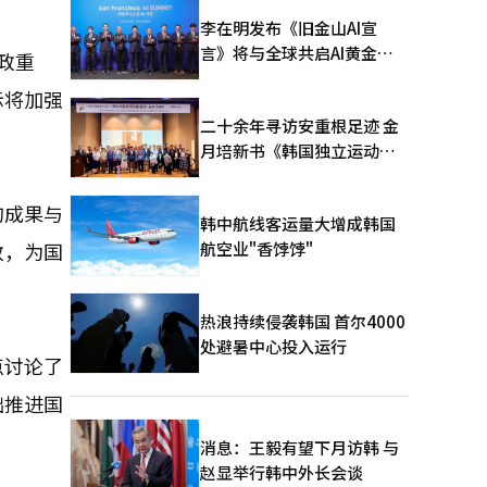
李在明发布《旧金山AI宣
言》将与全球共启AI黄金时
政重
代
示将加强
二十余年寻访安重根足迹 金
月培新书《韩国独立运动圣
地：向旅顺口追问历史》出
版
的成果与
韩中航线客运量大增成韩国
航空业"香饽饽"
政，为国
热浪持续侵袭韩国 首尔4000
处避暑中心投入运行
点讨论了
础推进国
消息：王毅有望下月访韩 与
赵显举行韩中外长会谈