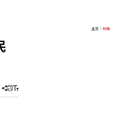
主页
时政
民
分
打
调
享
印
整
文
大
章
小