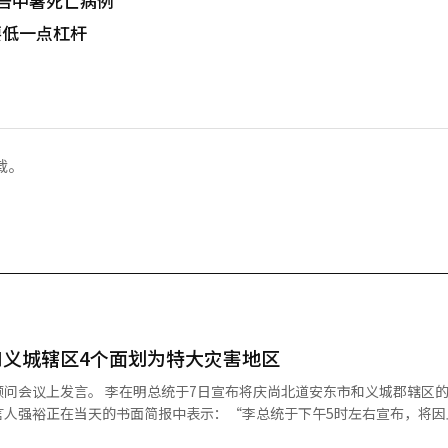
告中暑死亡病例
要低一点杠杆
载。
义城辖区4个面划为特大灾害地区
问会议上发言。 李在明总统于7日宣布将庆尚北道安东市和义城郡辖区的
言人强裕正在当天的书面简报中表示：“李总统于下午5时左右宣布，将因
庆尚北道安东市和义城郡辖区的4个面划为特大灾害地区。”被划为特大