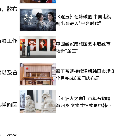
为，散布
《逐玉》在韩破圈 中国电视
剧出海进入"平台时代"
两项工作
中国藏家成韩国艺术收藏市
场新"金主"
霸王茶姬持续深耕韩国市场 3
营以及曾
个月完成8家门店布局
【亚洲人之声】百年石狮跨
这样的区
海归乡 文物共情续写中韩人
文新篇