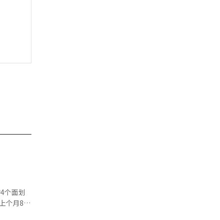
4个面划
上个月8日
灾害地区的