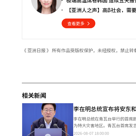
极端高温席卷韩国 连续五天报
【亚洲人之声】高β社会，需
查看更多
《 亚洲日报 》 所有作品受版权保护，未经授权，禁止转
相关新闻
李在明总统宣布将安东和
李在明总统在青瓦台举行的首席顾
为特大灾害地区。青瓦台首席发
至24日的强降雨造成重大损失的
2026-08-07 18:00:00