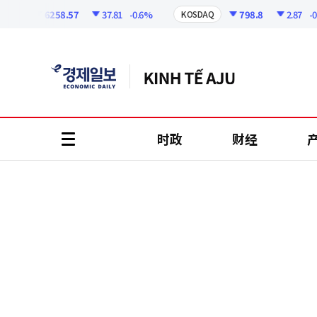
코
인
6258.57
37.81
-0.6%
798.8
2.87
-0.36
KOSDAQ
정
보
时政
财经
all
menu