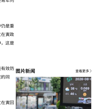
决青年问
中仍是重
文在寅政
伸，这是
能有效防
图片新闻
查看更多
度的同
文在寅回