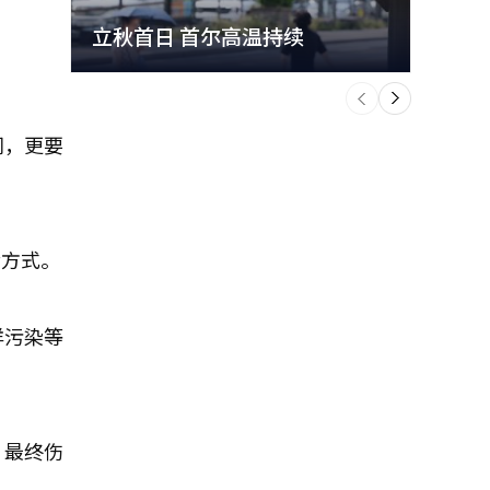
立秋首日 首尔高温持续
极端
个
前
一
下
润，更要
活方式。
洋污染等
，最终伤