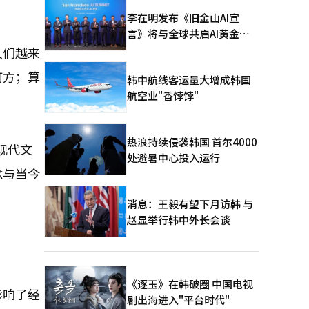
李在明发布《旧金山AI宣
言》将与全球共启AI黄金时
代
人们越来
何方；算
韩中航线客运量大增成韩国
航空业"香饽饽"
热浪持续侵袭韩国 首尔4000
现代文
处避暑中心投入运行
念与当今
消息：王毅有望下月访韩 与
赵显举行韩中外长会谈
《逐玉》在韩破圈 中国电视
影响了经
剧出海进入"平台时代"