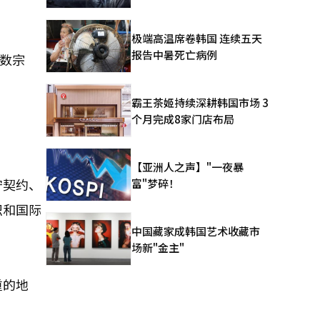
极端高温席卷韩国 连续五天
报告中暑死亡病例
少数宗
霸王茶姬持续深耕韩国市场 3
个月完成8家门店布局
【亚洲人之声】"一夜暴
守契约、
富"梦碎！
织和国际
中国藏家成韩国艺术收藏市
场新"金主"
重的地