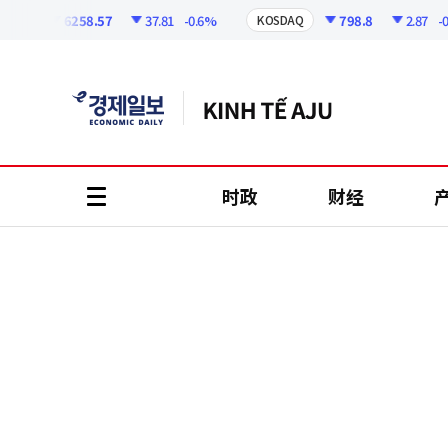
코
인
6258.57
37.81
-0.6%
798.8
2.87
-0.36
I
KOSDAQ
정
보
时政
财经
all
menu