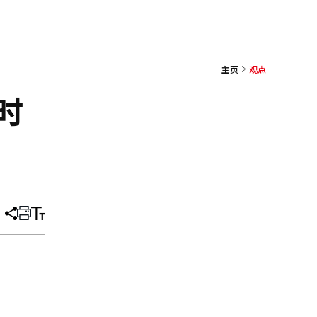
主页
观点
时
分
打
调
享
印
整
文
大
章
小