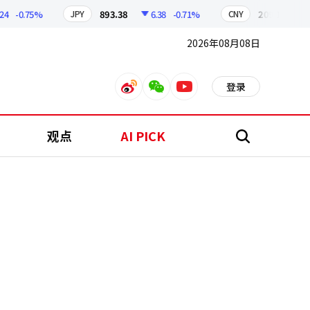
-0.75%
893.38
6.38
-0.71%
209.17
1.79
JPY
CNY
2026年08月08日
登录
weibo
weixin
youtube
观点
AI PICK
搜
索