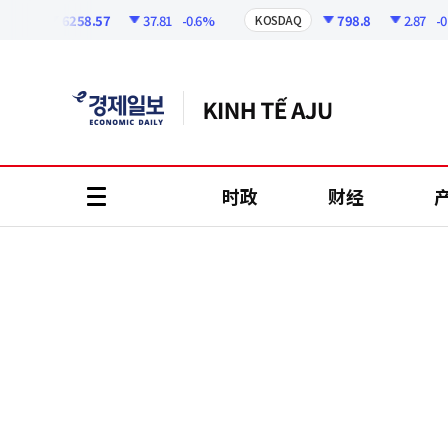
코
인
6258.57
37.81
-0.6%
798.8
2.87
-0.36%
KOSDAQ
정
보
时政
财经
all
menu