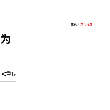
主页
热门话题
成为
分
打
调
享
印
整
文
大
章
小