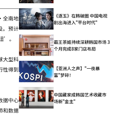
《逐玉》在韩破圈 中国电视
·全南地
剧出海进入"平台时代"
设。预计
纽’。
霸王茶姬持续深耕韩国市场 3
个月完成8家门店布局
球大型科
【亚洲人之声】"一夜暴
行性得到
富"梦碎！
中国藏家成韩国艺术收藏市
数据中心
场新"金主"
师和数据