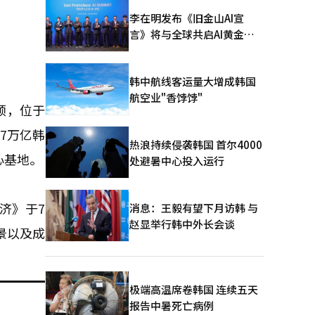
李在明发布《旧金山AI宣
言》将与全球共启AI黄金时
代
韩中航线客运量大增成韩国
航空业"香饽饽"
颈，位于
7万亿韩
热浪持续侵袭韩国 首尔4000
心基地。
处避暑中心投入运行
济》于7
消息：王毅有望下月访韩 与
赵显举行韩中外长会谈
景以及成
极端高温席卷韩国 连续五天
报告中暑死亡病例