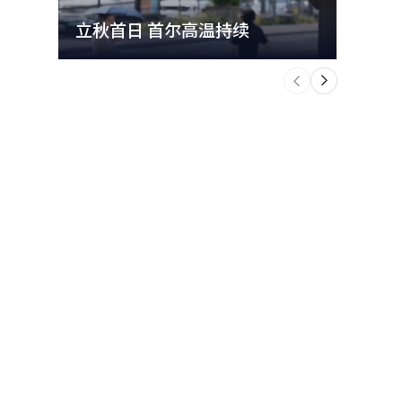
立秋首日 首尔高温持续
极端
个
前
一
下