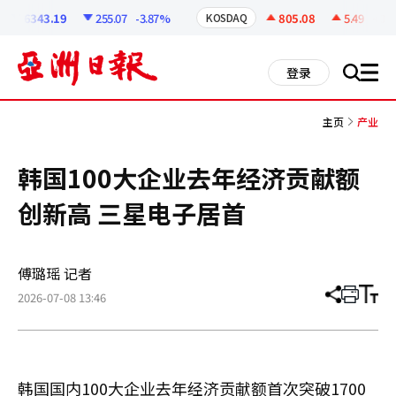
코
인
6343.19
255.07
-3.87%
805.08
5.49
+0.69
KOSDAQ
정
보
all
登录
搜
men
索
主页
产业
韩国100大企业去年经济贡献额
创新高 三星电子居首
傅璐瑶 记者
2026-07-08 13:46
分
打
调
享
印
整
文
大
章
小
韩国国内100大企业去年经济贡献额首次突破1700