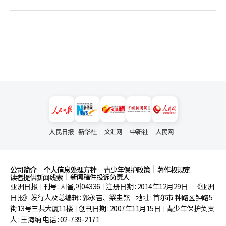
人民日报
新华社
文汇网
中新社
人民网
公司简介
个人信息处理方针
青少年保护政策
著作权规定
新闻稿件投诉负责人
读者提供新闻线索
亚洲日报
刊号 : 서울,아04336
注册日期 : 2014年12月29日
《亚洲
|
|
|
日报》发行人及总编辑 : 郭永吉、梁圭铉
地址 : 首尔市
钟路区钟路5
|
街13号三共大厦11楼
创刊日期 : 2007年11月15日
青少年保护负责
|
|
人 : 王海纳 电话 : 02-739-2171