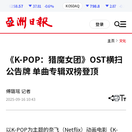
코
인
6258.57
37.81
-0.6%
798.8
2.87
-0.36%
KOSDAQ
정
보
all
登录
搜
men
索
主页
文化
《K-POP：猎魔女团》OST横扫
公告牌 单曲专辑双榜登顶
傅璐瑶 记者
2025-09-16 10:43
分
打
调
享
印
整
文
大
章
小
以K-POP为主题的奈飞（Netflix）动画电影《K-