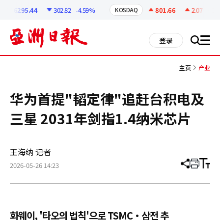
코
인
6295.44
302.82
-4.59%
801.66
2.07
+0.26
KOSDAQ
정
보
all
登录
搜
men
索
主页
产业
华为首提"韬定律"追赶台积电及
三星 2031年剑指1.4纳米芯片
王海纳 记者
2026-05-26 14:23
分
打
调
享
印
整
文
大
章
小
화웨이, '타오의 법칙'으로 TSMC·삼전 추