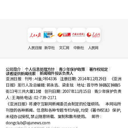
人民日报
新华社
文汇网
中新社
人民网
公司简介
个人信息处理方针
青少年保护政策
著作权规定
新闻稿件投诉负责人
读者提供新闻线索
亚洲日报
刊号 : 서울,아04336
注册日期 : 2014年12月29日
《亚洲
|
|
|
日报》发行人及总编辑 : 郭永吉、梁圭铉
地址 : 首尔市
钟路区钟路5
|
街13号三共大厦11楼
创刊日期 : 2007年11月15日
青少年保护负责
|
|
人 : 王海纳 电话 : 02-739-2171
《亚洲日报》将遵守互联网新闻委员会制定的伦理纲领。
本网站所
|
刊登的各种新闻、信息和各种专题专栏内容, 均受《著作权法》
保护,
未经协议授权, 禁止随意转载、复制和散布使用。
邮件 :
|
dongclub@ajunews.com