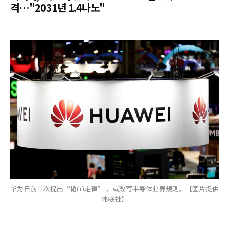
격…"2031년 1.4나노"
华为日前首次提出“韬(τ)定律” ，或改写半导体业界规则。【图片提供
韩联社】